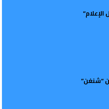
الإعلام”
من “شنغن”