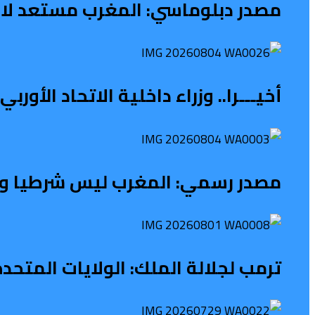
مصدر دبلوماسي: المغرب مستعد لاس
أخيـــرا.. وزراء داخلية الاتحاد الأو
مصدر رسمي: المغرب ليس شرطيا ولا ح
ترمب لجلالة الملك: الولايات المتح