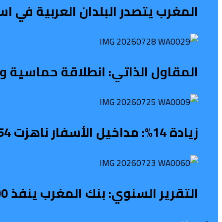
المغرب يتصدر البلدان العربية في 
المقاول الذاتي: انطلاقة حماسية ونه
زيادة 14%: مداخيل الأسفار ناهزت 54 مليار درهم
التقرير السنوي: بنك المغرب ينفذ 1100 نشاط لتعزيز الثقافة المالية خلال 2025