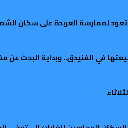
عود لممارسة العربدة على سكان الشمال
يعتها في الفنيدق.. وبداية البحث عن م
لاثاء
السكان المجاورين للغابات إلى توخي الح