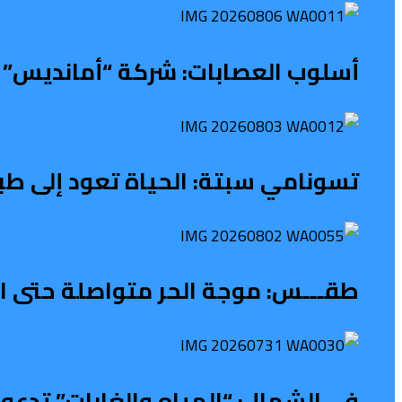
أسلوب العصابات: شركة “أمانديس” ت
تسونامي سبتة: الحياة تعود إلى طب
طقـــس: موجة الحر متواصلة حتى الث
في الشمال: “المياه والغابات” تدعو 