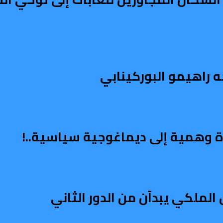
ه راهيمو البوركينابي
اة وهمية إلى ديماغوجية سياسية..!
الملكي يبدآن من الدور الثاني