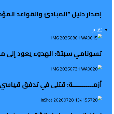
إصدار دليل “المبادئ والقواعد المؤ
تقارير
تسونامي سبتة: الهدوء يعود إلى محي
أزمــــــــــة: قتلى في تدفق قياسي 