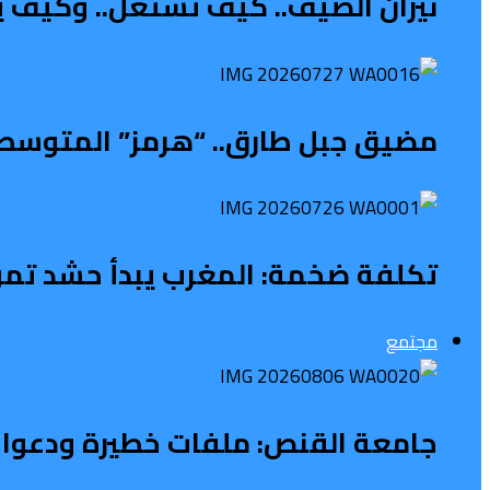
نيران الصيف.. كيف تشتعل.. وكيف ي
مضيق جبل طارق.. “هرمز” المتوسطي 
تكلفة ضخمة: المغرب يبدأ حشد تمويل 
مجتمع
جامعة القنص: ملفات خطيرة ودعوات