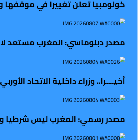
كولومبيا تعلن تغييرا في موقفها و
مصدر دبلوماسي: المغرب مستعد لاس
أخيـــرا.. وزراء داخلية الاتحاد الأو
مصدر رسمي: المغرب ليس شرطيا ولا ح