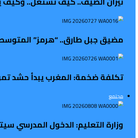
نيران الصيف.. كيف تشتعل.. وكيف ي
مضيق جبل طارق.. “هرمز” المتوسطي 
تكلفة ضخمة: المغرب يبدأ حشد تمويل 
مجتمع
وزارة التعليم: الدخول المدرسي سی