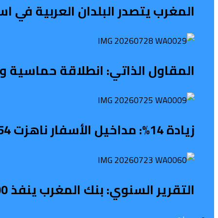
المغرب يتصدر البلدان العربية في 
المقاول الذاتي: انطلاقة حماسية ونه
زيادة 14%: مداخيل الأسفار ناهزت 54 مليار درهم
التقرير السنوي: بنك المغرب ينفذ 1100 نشاط لتعزيز الثقافة المالية خلال 2025