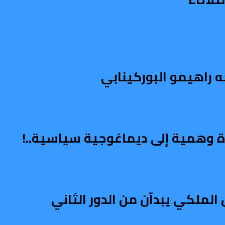
ه راهيمو البوركينابي
اة وهمية إلى ديماغوجية سياسية..!
الملكي يبدآن من الدور الثاني