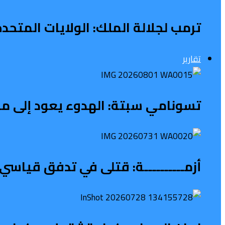
ترمب لجلالة الملك: الولايات المتح
تقارير
تسونامي سبتة: الهدوء يعود إلى محي
أزمــــــــــة: قتلى في تدفق قياسي 