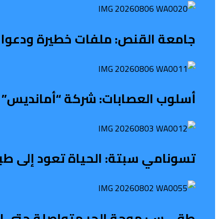
جامعة القنص: ملفات خطيرة ودعوات
أسلوب العصابات: شركة “أمانديس” ت
تسونامي سبتة: الحياة تعود إلى طب
طقـــس: موجة الحر متواصلة حتى الث