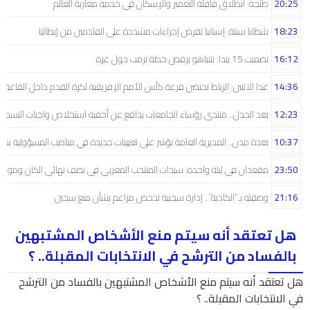
20:25
طنجة: انطلاق قافلة التعمير والإسكان في خدمة مغاربة العالم
18:23
شظايا سبتة: إسبانيا تفرض إجراءات مشددة على القادمين من إيطاليا
16:12
تضمنت 15 بندا: نتنياهو يرفض خطة ترمب حول غزة
14:36
غدا الاثنين: الرباط تحتضن قرعة كأس الأمم الإفريقية لكرة القدم داخل القاعة
12:23
بعد الجدل.. منتدى رؤساء الجامعات يدافع عن أحقية استخلاص واجبات التسجيل 
10:37
بعدة مدن.. المديرية العامة تؤشر على تعيينات جديدة في مناصب المسؤولية بمص
23:50
مقعدان في ليلة واحدة: سيدات المنتخب المغربي في نصف نهائي الكان ومونديال
21:16
وصفته بـ”الكاذبة”.. إدارة سجنية تدحض مزاعم بشأن منع سجين
هل تعتقد أنه سيتم منع الأشخاص المشتبهين
بالفساد من الترشح في الانتخابات المقبلة.. ؟
هل تعتقد أنه سيتم منع الأشخاص المشتبهين بالفساد من الترشح
في الانتخابات المقبلة.. ؟