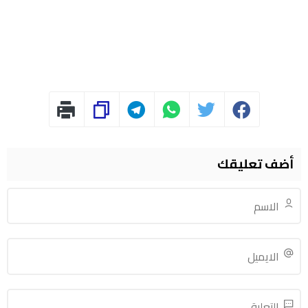
أضف تعليقك