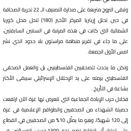
وتبقى النروج متربعة على صدارة التصنيف الـ 22 لحرية الصحافة
في حين تحتل إريتريا المركز الأخير (180) لتحل محل كوريا
الشمالية التي كانت في هذه المرتبة في السنتين السابقتين،
على ما جاء في تقرير منظمة مراسلون بلا حدود الذي نشر
امس الأول الجمعة.
ولكن ما يحدث للصحفيين الفلسطينيين بل والعمل الصحفي
الفلسطيني برمته على يد الإحتلال الإسرائيلي سيبقى الأكثر
بشاعة في التأريخ .
فخلال حرب الإبادة الجماعية التي تتعرض لها غزة الآن ارتفعت
حصيلة الشهداء من الصحفيين والطواقم الإعلامية في غزة
إلى 120 شهيدًا، وهو ما يمثّل 10% من الصحفيين في القطاع
على اعتبار أن النقابة تضم نحو 1300،حسب المسؤلين في