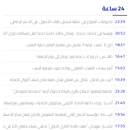
24 ساعة
22:39
محروقات: الشروع في عملية تسجيل طلبات الحصول على الدعم الإضافي
20:52
بوبيستا في تحديات جديدة.. وبركان يطارد حارسا جديدا قبل مسابقة دوري الأبط
18:31
حتى 3 غشت: قرابة 3 ملايين من مغاربة العالم دخلوا المغرب
16:47
طقـــس: حر وزخات رعدية وبرَد ورياح إلى يوم الجمعة
15:02
أمم سيدات: المنتخب المغربي يواجه جنوب إفريقيا السبت
10:39
أغرب من الخيال: عاطل عن العمل ينتحل صفة قاض لسلب أموال الضحايا
23:26
عاصفة إنفانتينو: اجتماع طارئ بالرباط لاحتواء أزمة “خصخصة المونديال”
21:49
أخيـــرا.. وزراء داخلية الاتحاد الأوربي يتجاوزون الخلافات ويتضامنون مع إسبانيا
19:54
الربـــــاط: مؤسسة الحسن الثاني للمغاربة المقيمين بالخارج تفتتح مركزا للاستقبال
17:55
تكريـــم: مهرجان “صيف طنجة الكبرى الدولي” يحتفي بنساء يصنعن الأثر في صم