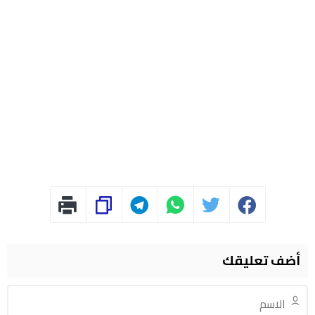
أضف تعليقك