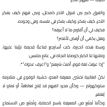
والفرق كبير بين قبول الآخر كمحتل، وبين فهم كيف يفكر
الآخر، كيف يفكر، وكيف يفكر في نفسه، وفي وجوده.
فكيف لي أن أقاوم ما لا أعرفه؟
وهل يكفي أن أرفض لأنتصر؟
وسط هذه الحيرة، كنت أسترجع قناعةً قديمة تربّينا عليها،
ونقلها لنا الكبار كوصايا النجاة في عالمٍ ملتبس:
“إذا عرفتَ لغة قوم، أمنتَ شرهم” و”اعرف عدوك”*.
لكنّ الغالبية تخشى معرفة العدو، خشية الوقوع في متلازمة
ستوكهولم — وكأن مجرد الفهم قد يُنتج تعاطفاً، أو تماهٍ لا
يُغتفر.
وكأننا نُمنَع من المعرفة باسم الحماية، ونُمنَع من الاستماع