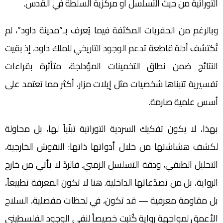
التوراتية من حيث التسلسل أو مركزية السلطة في القدس.
وبالرغم من الحفريات المكثفة فيما يُعرف بـ”مدينة داود”، لم
تُكتشف أدلة قاطعة تدعم الوجود التاريخي للملك داود، إذ بقيت
النتائج ضمن نطاق التخمينات المؤدلجة، متأثرة بقراءات
تفسيرية تتبناها شخصيات مثل إيلات مزار، أكثر مما تعتمد على
أسس علمية صارمة.
بهذا، لا يكون تفكيك السردية التوراتية تبنّياً لها، بل محاولة
لكشف هشاشتها من خلال أدواتها ذاتها: النقوش الخارجية،
التحليل الطبقي، ودقة التسلسل الزمني. فالردّ لا يأتي من خارج
الرواية، بل من تصدّعاتها الداخلية. هنا لا تكون المعرفة تطبيعاً،
بل مقاومة معرفية — قد تكون، في لحظات مفصلية، السلاح
الأعمق لمواجهة رواية كُتبت خصيصاً لنفي الوجود الفلسطيني