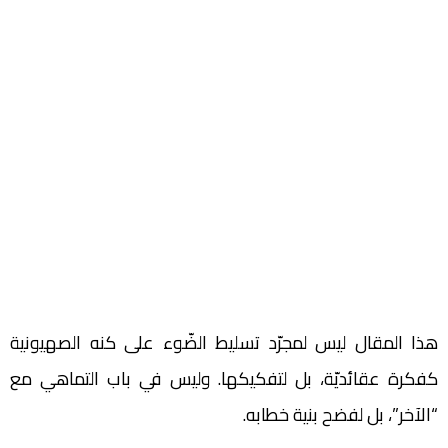
هذا المقال ليس لمجرّد تسليط الضّوء على كنه الصهيونية
كفكرة عقائديّة، بل لتفكيكها. وليس في باب التماهي مع
“الآخر”، بل لفضح بنية خطابه.