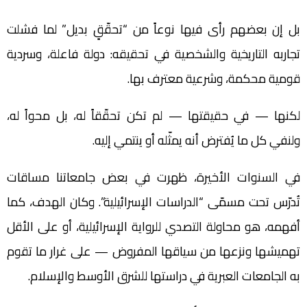
بل إن بعضهم رأى فيها نوعاً من “تحقّقٍ بديل” لما فشلت
تجاربه التاريخية والشخصية في تحقيقه: دولة فاعلة، وسردية
قومية محكمة، وشرعية معترف بها.
لكنها — في حقيقتها — لم تكن تحقّقاً له، بل محواً له،
ولنفي كل ما يُفترض أنه يمثّله أو ينتمي إليه.
في السنوات الأخيرة، ظهرت في بعض جامعاتنا مساقات
تُدرّس تحت مسمّى “الدراسات الإسرائيلية”. وكان الهدف، كما
أفهمه، هو محاولة التصدي للرواية الإسرائيلية، أو على الأقل
تهميشها ونزعها من سياقها المفروض — على غرار ما تقوم
به الجامعات العبرية في دراستها للشرق الأوسط والإسلام.