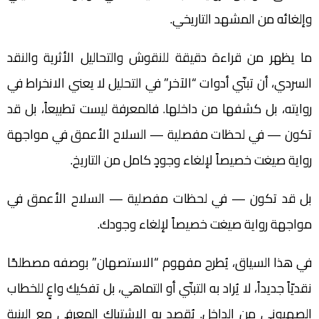
وإلغائه من المشهد التاريخي.
ما يظهر من قراءة دقيقة للنقوش والتحاليل الأثرية والنقد
السردي، أن تبنّي أدوات “الآخر” في التحليل لا يعني الانخراط في
روايته، بل كشفها من داخلها. فالمعرفة ليست تطبيعاً، بل قد
تكون — في لحظات مفصلية — السلاح الأعمق في مواجهة
رواية صيغت خصيصاً لإلغاء وجودٍ كامل من التاريخ.
بل قد تكون — في لحظات مفصلية — السلاح الأعمق في
مواجهة رواية صيغت خصيصاً لإلغاء وجودك.
في هذا السياق، يُطرح مفهوم “الاستصهان” بوصفه مصطلحًا
نقديّاً جديداً، لا يُراد به التبنّي أو التماهي، بل تفكيك واعٍ للخطاب
الصهيوني من الداخل. يُقصد به الاشتباك المعرفي مع البنية