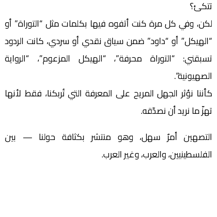
تتكئ؟
لكن، وفي كل مرة كنت أتفوه فيها بكلمات مثل “التوراة” أو
“الهيكل” أو “داود” ضمن سياق نقدي أو سردي، كانت الردود
تسبقني: “التوراة محرفة”، “الهيكل المزعوم”، “الرواية
الصهيونية”.
كأننا نؤثر الجهل المريح على المعرفة التي تُربكنا، فقط لأنها
تهزّ ما نريد أن نصدّقه.
التصهين أمرٌ سهل، وهو منتشر بكثافة حولنا — بين
الفلسطينيين، والعرب، وغير العرب.