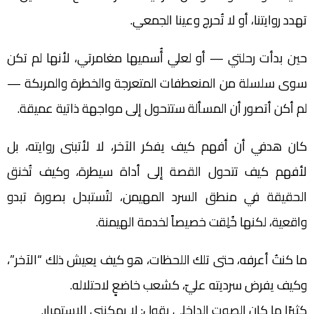
تهدد روايتنا، أو لا تُحرج وعينا الجمعي.
حين بدأت رحلتي — أو لعلي أُسميها مغامرتي، لأنها لم تكن
سوى سلسلة من المنعطفات المتعرجة والخطرة والمربكة —
لم أكن أتصور أن المسألة ستتحول إلى مواجهة ذاتية عميقة.
كان هدفي أن أفهم كيف يفكر الآخر، لا لأتبنى روايته، بل
لأفهم كيف تتحول القصة إلى أداة سيطرة، وكيف تُخنق
الحقيقة في منطق السرد المهيمن، لتُستبدل بصورة تبدو
واقعية، لكنها خُلِقت خصيصاً لخدمة الهيمنة.
ما كنتُ أعرفه، حتى تلك اللحظات، هو كيف يعيش ذلك “الآخر”،
وكيف يفرض سرديته عليّ، كشعب خاضعٍ لاحتلاله.
كثيرًا ما كان الصوت الداخلي يقول: لا يمكنني الاستمرار.