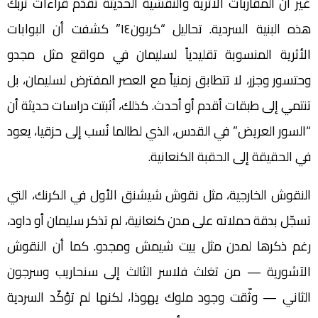
غير أن المقاربات الأثرية والنقشية الحديثة تقدّم قراءات تُربك
هذه البنية السردية. تحاليل “كربون١٤” كشفت أن البوابات
الأثرية المنسوبة تقليدياً لسليمان في مواقع مثل مجدو
وحتسور وجزر، لا تتطابق زمنياً مع العصر المفترض لسليمان، بل
تنتمي إلى طبقات أقدم أو أحدث. كذلك، أثبتت دراسات حديثة أن
“السور العريض” في القدس، الذي لطالما نُسب إلى حزقيا، يعود
في الحقيقة إلى الحقبة الكنعانية.
النقوش الخارجية، مثل نقوش شيشنق الأول في الكرنك، التي
تسجّل بدقة حملاته على مدن كنعانية، لم تذكر سليمان أو داود،
رغم ذكرها لمدن مثل بيت شيمش ومجدو. كما أن النقوش
الآشورية — من تغلث فلاسر الثالث إلى سنحاريب وسرجون
الثاني — وثّقت وجود ملوك يهوذا، لكنها لم تؤكّد السردية