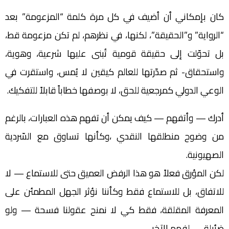
كان بإمكاني أن أضيف في كل مرة كلمة “المزعومة” بعد
“الرواية” و”الحقيقة”، لكنها، في نظرهم، لم تكن مزعومة قط،
بل تحوّلت إلى حقيقة قومية تُبنى عليها شرعية، وهوية،
واستحقاق- ثم صدّرتها للعالم كيقين لا يُمس، واستقرت في
الوعي الدولي كمرجعية للحق، لا بوصفها خطاباً قابلاً للتفكيك.
أدرك — وأتفهم — كيف يمكن أن تفهم هذه العبارات، بالرغم
من وضوح منطلقها النقدي ،وكأنها تساوق مع السّردية
الصهيونية.
لكن المؤرق فعلاً هو هذا الرفض العميق حتى للاستماع — لا
للاتفاق، بل للاستماع فقط وكأننا نؤثر الجهل المطمئن على
المعرفة المقلقة، فقط كي لا نمنح عقولنا فسحة — ولو
ضئيلة — لفهم الآخر.