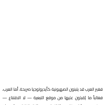
فغير العرب قد يتبنون الصهيونية كأيديولوجيا صريحة. أما العرب،
فغالباً ما يُقبلون عليها من موقع التبعية — لا الاقتناع —