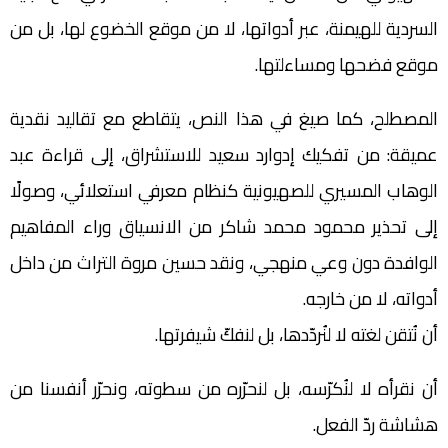
السردية للهيمنة، عبر أدواتها، لا من موقع الخضوع لها، بل من
موقع فضحها ومساءلتها.
المصطلح، كما صيغ في هذا النص، يتقاطع مع تقاليد نقدية
عميقة: من تفكيك إدوارد سعيد للاستشراق، إلى قراءة عبد
الوهاب المسيري للصهيونية كنظام معرفي استعلائي، وصولًا
إلى تحذير محمود محمد شاكر من الانسياق وراء المفاهيم
الوافدة دون وعي منهجي، ونقد حسين مروة التراث من داخل
أدواته، لا من خارجه.
أن نُتقن لغته لا لنُردّدها، بل لنفكّ شيفرتها.
أن نقرأه لا لنُكرّسه، بل لنحرّره من سطوته، ونحرّر أنفسنا من
هشاشة ردّ الفعل.