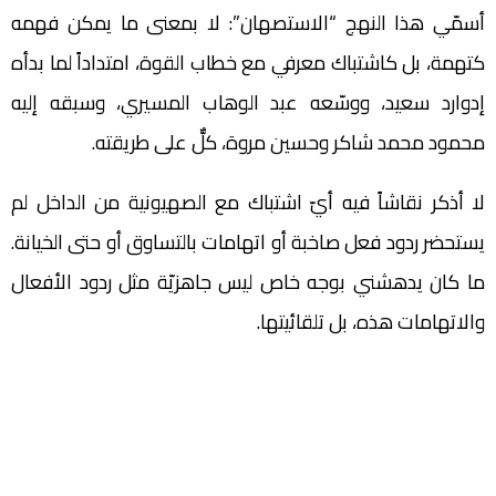
أسمّي هذا النهج “الاستصهان”: لا بمعنى ما يمكن فهمه
كتهمة، بل كاشتباك معرفي مع خطاب القوة، امتداداً لما بدأه
إدوارد سعيد، ووسّعه عبد الوهاب المسيري، وسبقه إليه
محمود محمد شاكر وحسين مروة، كلٌّ على طريقته.
لا أذكر نقاشاً فيه أيّ اشتباك مع الصهيونية من الداخل لم
يستحضر ردود فعل صاخبة أو اتهامات بالتساوق أو حتى الخيانة.
ما كان يدهشني بوجه خاص ليس جاهزيّة مثل ردود الأفعال
والاتهامات هذه، بل تلقائيتها.