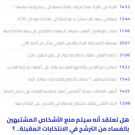
14:32
البارصا في طنجة: هكذا تحولت مباراة وهمية إلى ديماغوجية سياسية..!
12:44
تسونامي سبتة: نائب يساري يدعو إسبانيا إلى مغادرة مونديال 2030
11:06
مصدر دبلوماسي: المغرب مستعد لاستعادة القاصرين من سبتة بشراكة إسبانية
23:07
مسابقة الكنفدرالية: الرجاء والجيش الملكي يبدآن من الدور الثاني
21:06
جامعة القنص: ملفات خطيرة ودعوات إلى فتح تحقيق عاجل
19:32
اجتماع دعم القدس وأماكنها المقدسة يؤكد على أهمية دور لجنة القدس
15:42
كفاءة أم تعقيد..!؟ بصمات الأصابع والوجه تربك مطارات أوربا
14:03
أسلوب العصابات: شركة “أمانديس” تعود لممارسة العربدة على سكان الشمال..!
12:08
الدرك الملكي يوقف شخصين للاشتباه في التحريض على اقتحام سبتة
هل تعتقد أنه سيتم منع الأشخاص المشتبهين
بالفساد من الترشح في الانتخابات المقبلة.. ؟