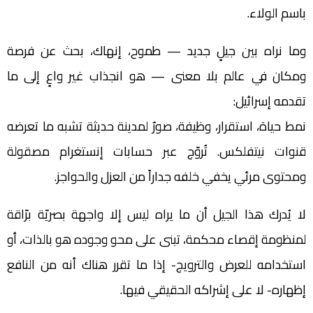
باسم الولاء.
وما نراه بين جيلٍ جديد — طموح، إنهاك، بحث عن فرصة
ومكان في عالم بلا معنى — هو انجذاب غير واعٍ إلى ما
تقدمه إسرائيل:
نمط حياة، استقرار، وظيفة، صورٌ لمدينة حديثة تشبه ما تعرضه
قنوات نيتفلكس. تُروّج عبر حسابات إنستغرام مصقولة
ومحتوى مرئي يخفي خلفه جداراً من العزل والحواجز.
لا يُدرك هذا الجيل أن ما يراه ليس إلا واجهة بصريّة برّاقة
لمنظومة إقصاء محكمة، تبنى على محو وجوده هو بالذات، أو
استخدامه للعرض والترويج- إذا ما تقرر هناك أنه من النافع
إظهاره- لا على إشراكه الحقيقي فيها.