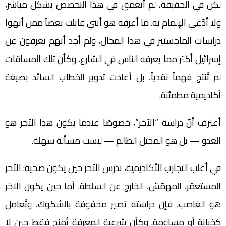
لكن في الحقيقة، لم أتعمق في هذا التخصص بشكل مباشر،
ولا أدّعي الإلمام به. ما أعرفه هو أنني قابلت بعضاً ممن أنهوا
دراسات الماجستير في هذا المجال، ولم أجد أنهم يعرفون عن
إسرائيل أكثر مما يعرفه الناس في الشارع. وكأن تلك المساقات
لم تُنتج فهماً نقدياً، بل أعادت تدوير الخطاب السائد بصيغة
أكاديمية مطمئنة.
أعترف أنّ دراسة “الآخر”، خصوصًا عندما يكون هذا الآخر هو
العدو — بل هو المحتل الظالم — ليست مسألة سهلة.
في أغلب التجارب الأكاديمية، ندرس الآخر حين يكون ضحية: الآخر
المستعمَر، المهمّش، الخارج عن السلطة. أما حين يكون الآخر
هو الغاصب، فإن دراسته تصير محفوفة بالشكوك، وتُعامل
كخيانة أو مساومة. وكأن شرعية المعرفة تُمنح فقط حين لا