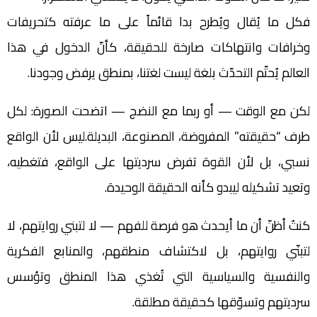
فكل ما يُقال ويُطرح بدا قائماً على ما عرفته كتحريفات
وخرافات وانتهاكات صارخة للحقيقة، كأنّ الدخول في هذا
العالم يُحتّم التحدّث بلغة ليست لغتنا، بمنطق يرفض وجودنا.
لكن مع الوقت — أو ربما مع النضج — اتضحت الصورة: لكل
طرف “حقيقته” المفروضة، المصنوعة، البديلة.ليس لأن الواقع
نسبي، بل لأن القوة تفرض سرديتها على الواقع، فتغطيه،
وتعيد تشكيله ليبدو كأنه الحقيقة الوحيدة.
كنتُ أظنّ أن ما أيحدث هو فرصة للفهم — لا لتبني روايتهم، لا
لتبنّي روايتهم، بل لاكتشاف منطقهم، والمنابع الفكرية
والنفسية والسياسية التي تُغذي هذا المنطق وتؤسس
سرديتهم وتسوّقها كحقيقة مطلقة.