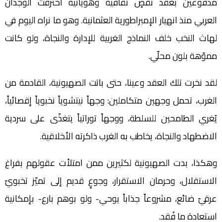
مدفوعين بعُقد نقصٍ ثقافية وهوياتية اخترقت الوجدان
العربي منذ انهيار الإمبراطورية العثمانية. وهو ما نراه اليوم في
لهاث النخب خلف النماذج الغربية للإدارة والنجاة، ولو كانت
مموّهة بلون محلّي.
لقد نخرت تلك العقد وعينا، حتى باتت الصهيونية، القادمة من
الغرب، تحمل وجهين متكاملين: وجهاً نيتشوياً نخبوياً إقصائياً،
يُغري الطامحين للسلطة، ووجهاً توراتياً يتغذّى على سردية
الاضطهاد والنجاة، يخاطب به الغرب ذاكرته الأخلاقية.
وهكذا، بدت الصهيونية لكثيرين ممن امتلأت عقولهم بفراغ
الاستقلال، وحرمان الاستقرار، وجوعٍ قديم إلى تميّز تخبويّ
عرقيّ ضائع، مشروعاً جذاباً يوحي- ولو بوهم بارع- بإمكانية
استعادة ما فُقد.