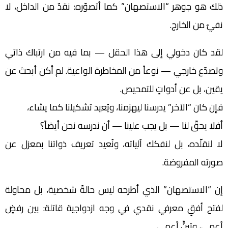
ذلك هو جوهر “الاستصهان” كما أتصوّره: نقدٌ من الداخل، لا
نفيٌ من الخارج.
لقد كان دخولي إلى هذا الحقل — بما فيه من ارتباك ذاتي
وتصدّع خارجي — نوعاً من المخاطرة الواعية. لم أكن أبحث عن
يقين، بل عن أدواتٍ للتمحيص.
فإن كان “الآخر” يدرسنا ليهزمنا، ويُعيد تشكيلنا كما يشاء،
أفلا يحقّ لنا — بل يجب علينا — أن ندرسه نحن أيضاً؟
لا لنقلّده، بل لنفكك آلياته، ونُعيد تعريف ذواتنا بمعزل عن
صورته المفروضة.
إن “الاستصهان” الذي أطرحه ليس حالةً شخصية، بل محاولة
لفتح أفقٍ معرفي نقدي في وجه ازدواجية قاتلة: بين رفضٍ
أعمى، وتبنٍّ أعمى.