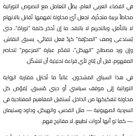
في الفضاء العربي العام، يظلّ التعامل مع النصوص التوراتية
محاطاً بريبة متجذّرة، تجعل أيّ محاولة لفهمها تُقابل بالاتهام
لا بالتأمل، وبالتحريم لا بالنقد. ما إن تُذكر كلمة “توراة”، حتى
يُستدعى وصف “المحرّفة” كردّ فعل تلقائي، يسبق النقاش.
وإن ورد مصطلح “الهيكل”، تتقدّم عبارة “المزعوم” لتحاصر
المفهوم، قبل أن يُتاح لأي قراءة تحليلية أن تتشكّل.
في هذا السياق المشحون، غالباً ما تُختزل مقاربة الرواية
التوراتية إلى موقف سياسي أو ديني مُسبق، يُقوّض كل
محاولة لتفكيكها من الداخل. تُستقبل المفاهيم المفتاحية في
السردية الصهيونية — مثل القدس، والهيكل، وداود وسليمان
— كما لو أنها أدوات تطبيع، لا مفاتيح فهم.