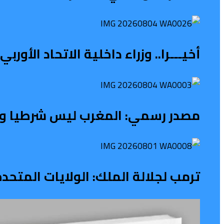
أخيـــرا.. وزراء داخلية الاتحاد الأو
مصدر رسمي: المغرب ليس شرطيا ولا ح
ترمب لجلالة الملك: الولايات المتح