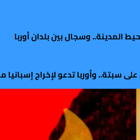
ط المدينة.. وسجال بين بلدان أوربا
على سبتة.. وأوربا تدعو لإخراج إسبانيا 