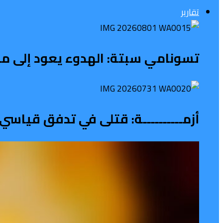
تقارير
تسونامي سبتة: الهدوء يعود إلى محي
أزمــــــــــة: قتلى في تدفق قياسي 