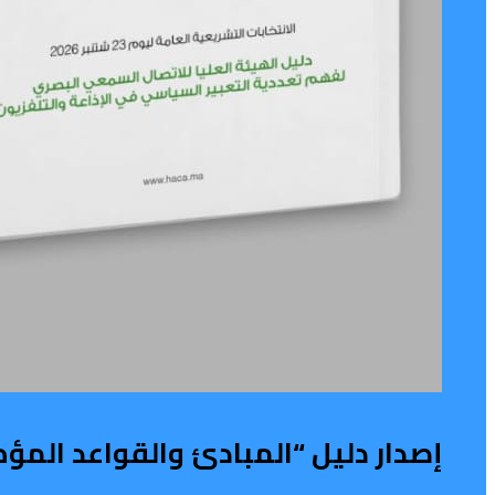
إصدار دليل “المبادئ والقواعد المؤ