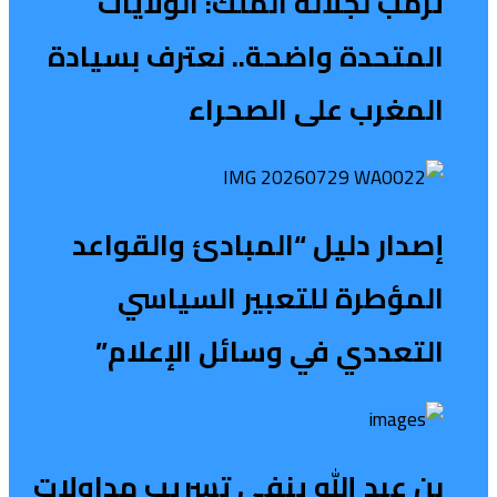
ترمب لجلالة الملك: الولايات
المتحدة واضحة.. نعترف بسيادة
المغرب على الصحراء
إصدار دليل “المبادئ والقواعد
المؤطرة للتعبير السياسي
التعددي في وسائل الإعلام”
بن عبد الله ينفي تسريب مداولات