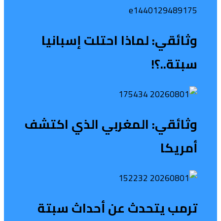
وثائقي: لماذا احتلت إسبانيا
سبتة..؟!
وثائقي: المغربي الذي اكتشف
أمريكا
ترمب يتحدث عن أحداث سبتة