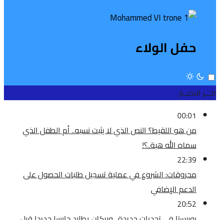
حفل الولاء
اخــر الاخبــار
00:01
من هو اللقيط؟ النص الذي لا يثبت نسبه.. أم الطفل الذي
سماه الله هبة..؟!
22:39
محروقات: الشروع في عملية تسجيل طلبات الحصول على
الدعم الإضافي
20:52
بوبيستا في تحديات جديدة.. وبركان يطارد حارسا جديدا قبل