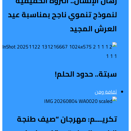
رهان الإنسان.. الثروة الحقيقية
لنموذج تنموي ناجح بمناسبة عيد
العرش المجيد
سبتة.. حدود الحلم!
ثقافة وفن
تكريـــم: مهرجان “صيف طنجة