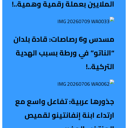
الملايين بعملة رقمية وهمية..!
مسدس و6 رصاصات: قادة بلدان
“الناتو” في ورطة بسبب الهدية
التركية..!
جذورها عربية: تفاعل واسع مع
ارتداء ابنة إنفانتينو لقميص