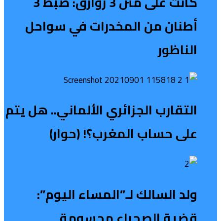
كانت على متن 3 زوارق: ضبط 3
أطنان من المخدرات في سواحل
الناظور
التقارب الجزائري الألماني.. هل يتم
على حساب المغرب؟! (حوار)
ولد السالك لـ”المساء اليوم”:
قضية الصحراء محسومة