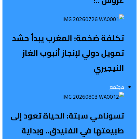
عروش”..!
تكلفة ضخمة: المغرب يبدأ حشد
تمويل دولي لإنجاز أنبوب الغاز
النيجيري
مجتمع
تسونامي سبتة: الحياة تعود إلى
طبيعتها في الفنيدق.. وبداية