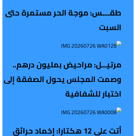
طقـــس: موجة الحر مستمرة حتى
السبت
مرتيــل: مراحيض بمليون درهم..
وصمت المجلس يحول الصفقة إلى
اختبار للشفافية
أتت على 12 هكتارا: إخماد حرائق