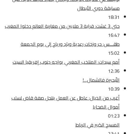
مسابقة دوري الأبطال
18:31
حتى 3 غشت: قرابة 3 ملايين من مغاربة العالم دخلوا المغرب
16:47
طقـــس: حر وزخات رعدية وبرَد ورياح إلى يوم الجمعة
15:02
أمم سيدات: المنتخب المغربي يواجه جنوب إفريقيا السبت
12:36
التّبحيرة فالشمال…!
10:39
أغرب من الخيال: عاطل عن العمل ينتحل صفة قاض لسلب
أموال الضحايا
01:23
المسبح الكبير في الرباط
23:41