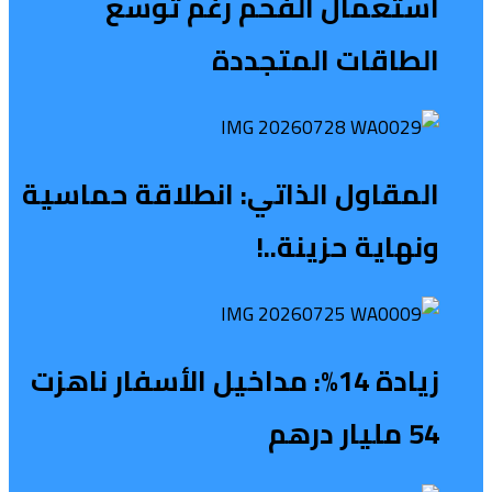
استعمال الفحم رغم توسع
الطاقات المتجددة
المقاول الذاتي: انطلاقة حماسية
ونهاية حزينة..!
زيادة 14%: مداخيل الأسفار ناهزت
54 مليار درهم