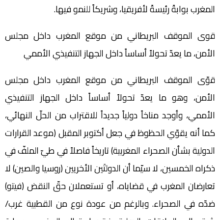
‬المغرب‭ ‬بوابةً‭ ‬رئيسةً‭ ‬لأفريقيا،‭ ‬وشريكاً‭ ‬للنمو‭ ‬فيها.‬‬‬‬‬‬‬‬‬‬‬‬‬‬‬‬‬‬‬‬‬‬‬‬‬‬‬
‬الأمن،‭ ‬ما ‬يعدّ‭ ‬تحولاً‭ ‬أساساً‭ ‬داخل‭ ‬الجهاز‭ ‬التنفيذي‭ ‬الأممي