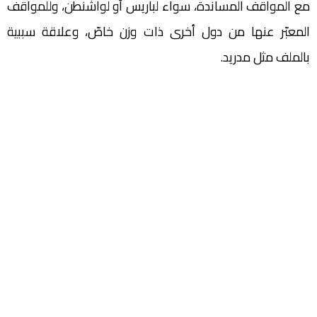
‬بالملف‭ ‬مثل‭ ‬مدريد‭.‬‬‬‬‬‬‬‬‬‬‬‬‬‬‬‬‬‬‬‬‬‬‬‬‬‬‬‬‬‬‬‬‬‬‬‬‬