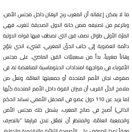
‬ملامح‭ ‬الحلّ‭ ‬القريب‭ ‬أن‭ ‬‮‬ميزان‭ ‬القوة‭ ‬داخل‭ ‬الأمم‭ ‬المتحدة‭ ‬كلّها