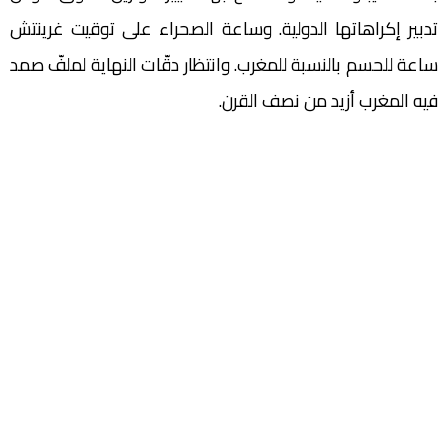
‬فيه‭ ‬المغرب‭ ‬أزيد‭ ‬من‭ ‬نصف‭ ‬القرن‭.‬‬‬‬‬‬‬‬‬‬‬‬‬‬‬‬‬‬‬‬‬‬