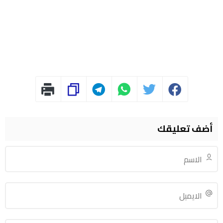
أضف تعليقك