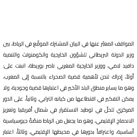
‬دافيد‭ ‬لامي،‭ ‬ووزير‭ ‬الخارجية‭ ‬المغربي‭ ‬ناصر‭ ‬بوريطة،‭ ‬انبنت‭ ‬على: