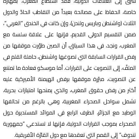
‬الثلاث ‬‮(‬واشنطن و‬باريس‭ ‬ولندن)، ‬وإن‭ ‬كانت‭ ‬في‭ ‬الخندق ‭”‬‮‬الغربي”،
‬الملفّ،‭ ‬إلى‭ ‬التصويت‭ ‬على‭ ‬القرارات. أما موسكو فعادة ما تمتنع
عن التصويت، مبرّرة موقفها برفض الهيمنة الأميركية عليه
أكثر من رفض حقوق المغرب، والذي يمنحها امتيازات بحرية،
تشمل سواحل الصحراء المغربية، وهي بالرغم من تحالفها
الوطيد مع الجزائر، الطرف الرابع في الموائد المستديرة حول
‬تندوف”‬‭ ‬إلى‭ ‬القمم‭ ‬التي‭ ‬تعقدها‭ ‬مع‭ ‬دول‭ ‬القارّة‭ ‬الأفريقية‮.