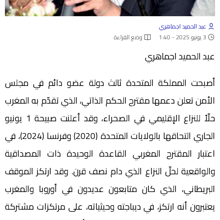
عبد الحميد اجماهري
3 يونيو 2025 - 1:40
وضع القراءة
عبد الحميد اجماهري
‬حلّاً للنزاع‭ ‬الإقليمي‭ ‬في‭ ‬الصحراء، ‬وقد‭ ‬أعلنت‭ ‬صبيحة‭ 1 ‬يونيو
‬البريطاني،‭ ‬الذي‭ ‬كان‭ ‬متابعون‭ ‬عديدون في‭ ‬أوروبا‭ ‬والمغرب