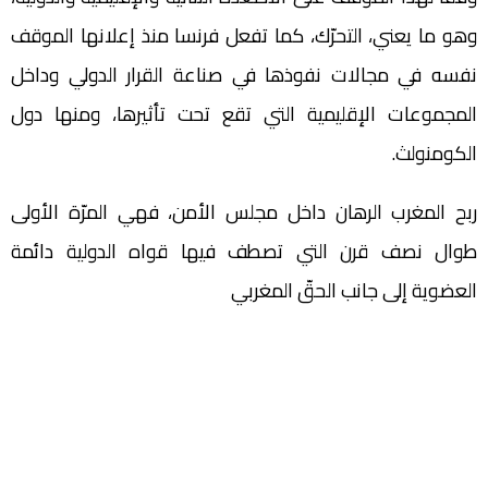
‬الكومنولث‭.‬‬‬‬‬‬‬‬‬‬‬‬‬‬‬‬‬‬‬‬‬‬‬‬‬‬‬‬‬‬‬‬‬‬‬‬‬‬‬‬‬‬‬‬
‬العضوية‭ ‬إلى‭ ‬جانب‭ ‬الحقّ‭ ‬المغربي