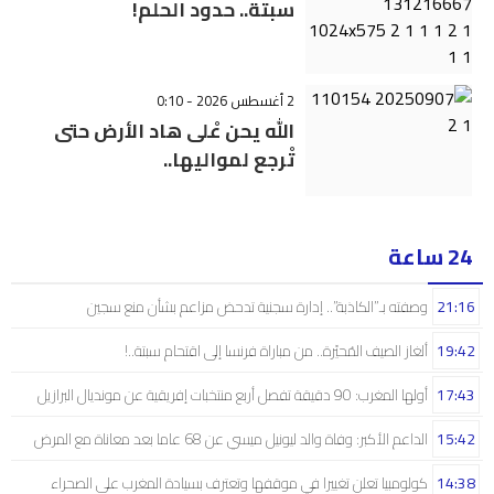
سبتة.. حدود الحلم!
2 أغسطس 2026 - 0:10
الله يحن عْلى هاد الأرض حتى
تْرجع لمواليها..
24 ساعة
21:16
وصفته بـ”الكاذبة”.. إدارة سجنية تدحض مزاعم بشأن منع سجين
19:42
ألغاز الصيف المُحيّرة.. من مباراة فرنسا إلى اقتحام سبتة..!
17:43
أولها المغرب: 90 دقيقة تفصل أربع منتخبات إفريقية عن مونديال البرازيل
15:42
الداعم الأكبر: وفاة والد ليونيل ميسي عن 68 عاما بعد معاناة مع المرض
14:38
كولومبيا تعلن تغييرا في موقفها وتعترف بسيادة المغرب على الصحراء