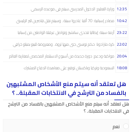
12:35
وزارة التعليم: الدخول المدرسي سیتم في موعده الرسمي
10:42
مصادر إسبانية: 70 ألفا غادروا سبتة.. وسيتم نقل قاصرين للبر الرئيسي
23:22
أزمة سبتة: إيطاليا تتحدى سانشيز وتواصل عرقلة الواصلين من إسبانيا
22:02
كرة مارادونا: حكم تونسي جنى منها ثروة.. ومعروضة للبيع بمبلغ خرافي
20:04
مواكبة ودعم: دورة جديدة من أسبوع الاستثمار المخصص لمغاربة العالم
18:08
السعودية وتركيا وباكستان توقع على معاهدة الدفاع المشترك
هل تعتقد أنه سيتم منع الأشخاص المشتبهين
بالفساد من الترشح في الانتخابات المقبلة.. ؟
هل تعتقد أنه سيتم منع الأشخاص المشتبهين بالفساد من الترشح
في الانتخابات المقبلة.. ؟
نعم