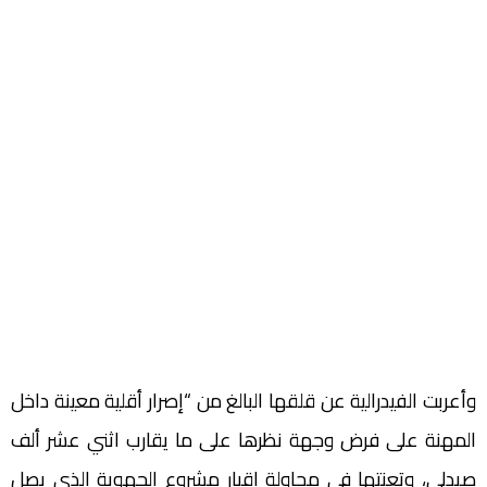
وأعربت الفيدرالية عن قلقها البالغ من “إصرار أقلية معينة داخل
المهنة على فرض وجهة نظرها على ما يقارب اثني عشر ألف
صيدلي، وتعنتها في محاولة إقبار مشروع الجهوية الذي يصل