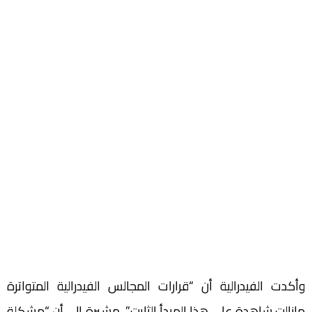
وأكدت الفيدرالية أن “قرارات المجالس الفيدرالية المتواترة
مازالت شاهدة على هذا المبدأ الثابت”، مشيرة إلى أن “مشكلة