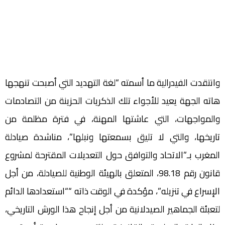
وانتقدت الفيدرالية ما أسمته “لغة التهديد التي أصبحت تنهجها
هاته الجهة يعيد للأجواء تلك الذكريات الحزينة من التصادمات
والمواجهات، التي عاشتها المهنة، في فترة مظلمة من
تاريخها، والتي لا تليق بسمعتها ونبلها”، مناشدة صيادلة
المغرب بـ”الاتحاد والتوافق حول التعديلات المقترحة لمشروع
قانون رقم 98.18، المتعلق بالهيئة الوطنية للصيادلة، من أجل
الإسراع في تنزيله”، مؤكدة في الوقت ذاته ““استعدادها الدائم
لتعبئة الجماهير الصيدلانية من أجل إنجاح هذا الورش التاريخي،