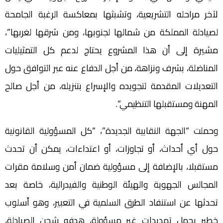
لآخر مراحله التشريعية، وتشبثها بمعاكسة الرغبة الجامحة
لصيادلة المملكة من شمالها لجنوبها، ومن شرقها لغربها”،
مشيرة إلى أن هذا المشروع يحتاج لدعم كل التمثيليات
المناضلة، بشرف ونزاهة، من أجل الدفاع عنه عبر التوافق حول
التعديلات المقدمة لتجويده والإسراع بتنزيله، من أجل صالح
المهنة ومستقبلها التنظيمي”.
وحملت “الجهة النقابية الجديدة”، “كل المسؤولية القانونية
حول أي أحداث، أو تجاوزات، أو اعتداءات، يمكن أن تحدث
مستقبلا، بالإضافة إلى مسؤولية ضمان أمن وسلامة مقرات
المجالس الجهوية والهيئة الوطنية والفيدرالية، خاصة بعد
تحدثها عن استنفاد الطرق السلمية في التعبير، وهو أسلوب
خطير يحمل تهديدات غير مسؤولة، هدفه شحن الصيادلة،