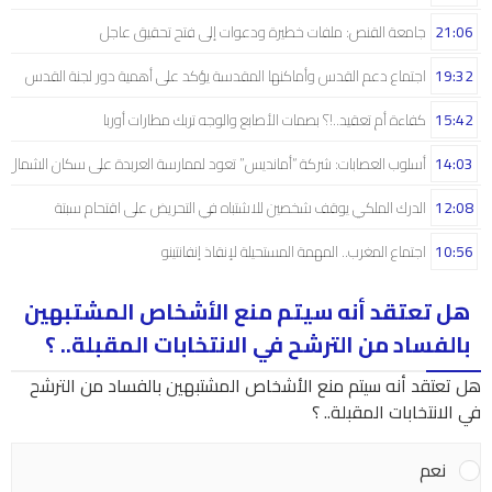
21:06
جامعة القنص: ملفات خطيرة ودعوات إلى فتح تحقيق عاجل
19:32
اجتماع دعم القدس وأماكنها المقدسة يؤكد على أهمية دور لجنة القدس
15:42
كفاءة أم تعقيد..!؟ بصمات الأصابع والوجه تربك مطارات أوربا
14:03
أسلوب العصابات: شركة “أمانديس” تعود لممارسة العربدة على سكان الشمال..!
12:08
الدرك الملكي يوقف شخصين للاشتباه في التحريض على اقتحام سبتة
10:56
اجتماع المغرب.. المهمة المستحيلة لإنقاذ إنفانتينو
هل تعتقد أنه سيتم منع الأشخاص المشتبهين
بالفساد من الترشح في الانتخابات المقبلة.. ؟
هل تعتقد أنه سيتم منع الأشخاص المشتبهين بالفساد من الترشح
في الانتخابات المقبلة.. ؟
نعم