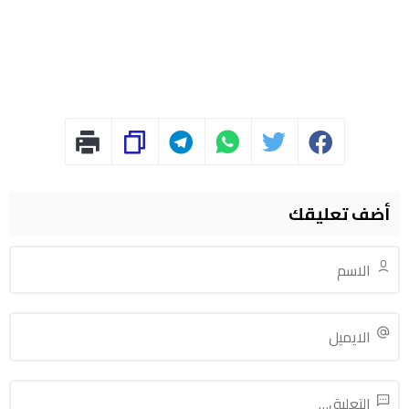
أضف تعليقك