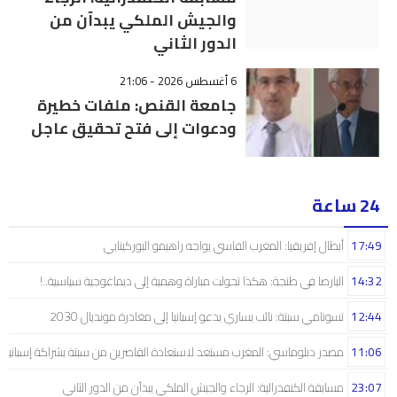
والجيش الملكي يبدآن من
الدور الثاني
6 أغسطس 2026 - 21:06
جامعة القنص: ملفات خطيرة
ودعوات إلى فتح تحقيق عاجل
24 ساعة
17:49
أبطال إفريقيا: المغرب الفاسي يواجه راهيمو البوركينابي
14:32
البارصا في طنجة: هكذا تحولت مباراة وهمية إلى ديماغوجية سياسية..!
12:44
تسونامي سبتة: نائب يساري يدعو إسبانيا إلى مغادرة مونديال 2030
11:06
مصدر دبلوماسي: المغرب مستعد لاستعادة القاصرين من سبتة بشراكة إسبانية
23:07
مسابقة الكنفدرالية: الرجاء والجيش الملكي يبدآن من الدور الثاني