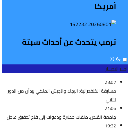
أمريكا
ترمب يتحدث عن أحداث سبتة
اخــر الاخبــار
23:07
مسابقة الكنفدرالية: الرجاء والجيش الملكي يبدآن من الدور
الثاني
21:06
جامعة القنص: ملفات خطيرة ودعوات إلى فتح تحقيق عاجل
19:32