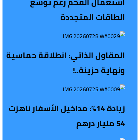
استعمال الفحم رغم توسع
الطاقات المتجددة
المقاول الذاتي: انطلاقة حماسية
ونهاية حزينة..!
زيادة 14%: مداخيل الأسفار ناهزت
54 مليار درهم