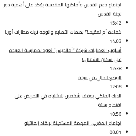
اجتماع دعم القدس وأماكنها المقدسة يؤكد على أهمية دور
لجنة القدس
15:42
كفاءة أم تعقيد..!؟ بصمات الأصابع والوجه تربك مطارات أوربا
14:03
أسلوب العصابات: شركة “أمانديس” تعود لممارسة العربدة
على سكان الشمال..!
12:38
الوضع الحالي في سبتة
12:08
الدرك الملكي يوقف شخصين للاشتباه في التحريض على
اقتحام سبتة
10:56
اجتماع المغرب.. المهمة المستحيلة لإنقاذ إنفانتينو
00:01