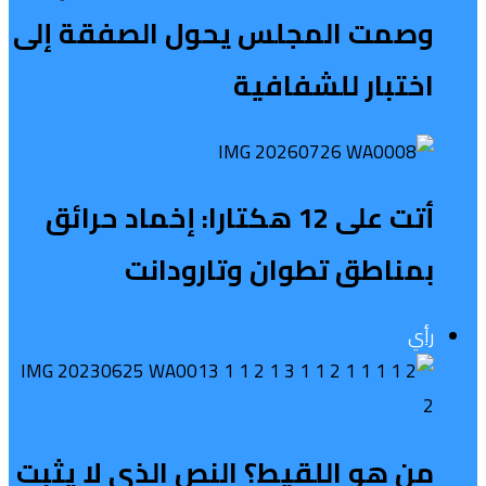
وصمت المجلس يحول الصفقة إلى
اختبار للشفافية
أتت على 12 هكتارا: إخماد حرائق
بمناطق تطوان وتارودانت
رأي
من هو اللقيط؟ النص الذي لا يثبت