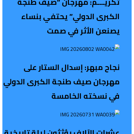
تكريـــم: مهرجان “صيف طنجة
الكبرى الدولي” يحتفي بنساء
يصنعن الأثر في صمت
نجاح مبهر: إسدال الستار على
مهرجان صيف طنجة الكبرى الدولي
في نسخته الخامسة
عشرات الآلاف يؤثثون ليلة تاريخية