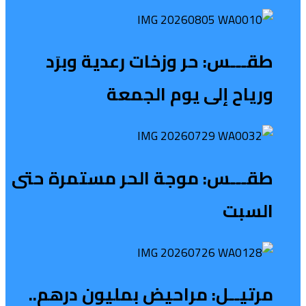
طقـــس: حر وزخات رعدية وبرَد
ورياح إلى يوم الجمعة
طقـــس: موجة الحر مستمرة حتى
السبت
مرتيــل: مراحيض بمليون درهم..