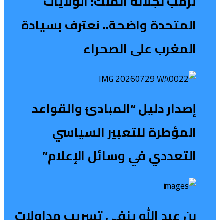
ترمب لجلالة الملك: الولايات
المتحدة واضحة.. نعترف بسيادة
المغرب على الصحراء
إصدار دليل “المبادئ والقواعد
المؤطرة للتعبير السياسي
التعددي في وسائل الإعلام”
بن عبد الله ينفي تسريب مداولات