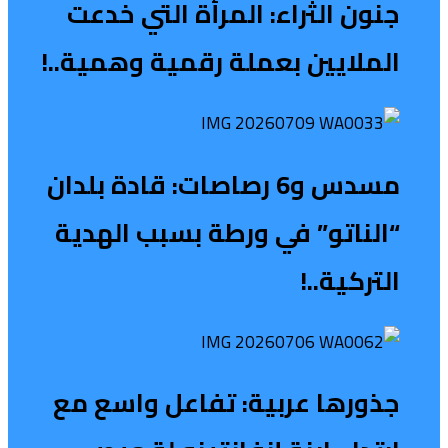
جنون الثراء: المرأة التي خدعت
الملايين بعملة رقمية وهمية..!
مسدس و6 رصاصات: قادة بلدان
“الناتو” في ورطة بسبب الهدية
التركية..!
جذورها عربية: تفاعل واسع مع