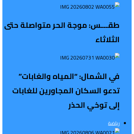
طقـــس: موجة الحر متواصلة حتى
الثلاثاء
في الشمال: “المياه والغابات”
تدعو السكان المجاورين للغابات
إلى توخي الحذر
رياضة