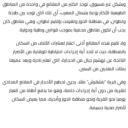
وبشكل غير مسبوق، توجد الكثير من المقالع في واحدة من المناطق
الطبيعية الأكثر روعة بشمال المغرب، أي تلك التي توجد بين طنجة
وتطوان، في منطقة الحوز وتغرمت بإقليم تطوان، وهي مناطق كان
يجب أن تكون مناطق محمية بموجب قوانين وطنية ودولية.
ولا تقيم هذه المقالع أدنى اعتبار لعشرات الآلاف من السكان
بالمنطقة، حيث لا تتخذ أية إجراءات احتياطية للوقاية من الأضرار
الناتجة عن تهشيم جبال من الحجارة، التي تعتبر نادرة ويعد عمرها
بمئات الملايين من السنين.
وفي قرية “بلشقرش” مثلا، يجري تحطيم الأحجار في المقلع المحاذي
للقرية من دون أية إجراءات خاصة، وهو ما يدفع أطنانا من الغبار
يوميا نحو القرية ونحو منطقة الحوز وأنجرة، مما يعرض السكان
لأضرار صحية جسيمة.