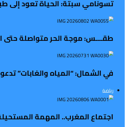
تسونامي سبتة: الحياة تعود إلى طب
طقـــس: موجة الحر متواصلة حتى الث
في الشمال: “المياه والغابات” تدعو 
رياضة
اجتماع المغرب.. المهمة المستحيلة ل