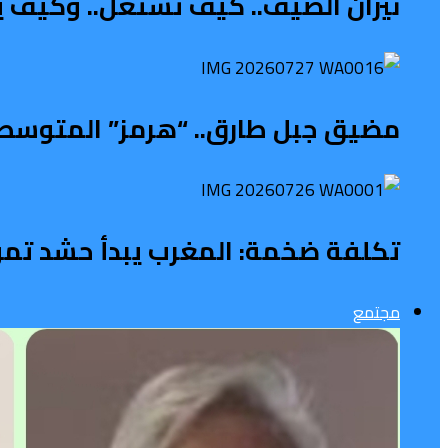
نيران الصيف.. كيف تشتعل.. وكيف ي
مضيق جبل طارق.. “هرمز” المتوسطي 
تكلفة ضخمة: المغرب يبدأ حشد تمويل 
مجتمع