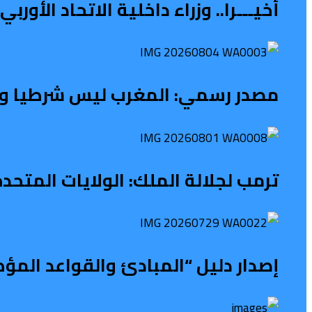
أخيـــرا.. وزراء داخلية الاتحاد الأو
مصدر رسمي: المغرب ليس شرطيا ولا ح
ترمب لجلالة الملك: الولايات المتح
إصدار دليل “المبادئ والقواعد المؤ