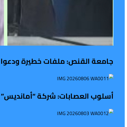
جامعة القنص: ملفات خطيرة ودعوات
أسلوب العصابات: شركة “أمانديس” ت