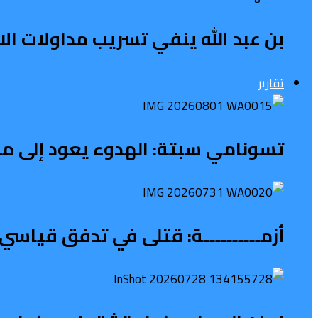
بن عبد الله ينفي تسريب مداولات الاج
تقارير
تسونامي سبتة: الهدوء يعود إلى محي
أزمــــــــــة: قتلى في تدفق قياسي 