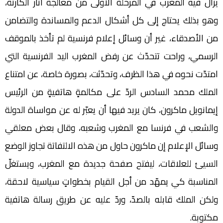
يزال فيه المغرب في المرحلة الأولى من معالجة آثار الكارثة،
وهو بذلك يحتاج إلى كل أشكال الدعم والمساندة والتضامن
من الأصدقاء، غير أن وسائل إعلام فرنسية لم تأخذ بالموقف
الرسمي، وراحت تتحدّث عن رفض المغرب اليد الفرنسية التي
امتدّت نحوه في هذا الظرف، وتحدّثت، بصورة خاصة، عن امتناع
الملك محمد السادس الردّ على مكالمةٍ هاتفيةٍ من الرئيس
إيمانويل ماكرون، كان يريد فيها أن يعبّر له عن مواساة الدولة
والشعب في فرنسا مع المغرب وشعبه، وقال بعض معلقي
وسائل الإعلام إن ماكرون حاول من هذه الالتفاتة تجاوز الوضع
السيئ للعلاقات، ليفتح صفحة جديدة مع المغرب، ويستغلّ
المناسبة كي يمهّد من أجل القيام بخطواتٍ سياسية لاحقة،
ولكن الملك قابله بالصدّ، وردّ عليه عن طريق رسالة هاتفية
مكتوبة.