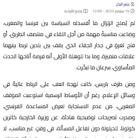
بشير البكر
15 سبتمبر 2023 - 12:09
وضع القراءة
لم يُصلح الزلزال ما أفسدته السياسة بين فرنسا والمغرب،
وضاعت مناسبةٌ مهمة من أجل اللقاء في منتصف الطريق، أو
فتح ثغرةٍ في جدار الجفاء الذي يقف بين بلدين تربط بينهما
علاقات متميزة. وما بدا للوهلة الأولى أنه فرصة أتاحها الحدث
المأساوي، سرعان ما تبخّرت.
ومن طرف باريس، كانت لهجة العتب على الرباط عاليةً في
وسائل الإعلام، رغم أن الأوساط الرسمية استوعبت الموقف
المغربي، من عدم الاستجابة لعرض المساعدة الفرنسي،
وصدرت تصريحات توضيحية هادئة، عن وزيرة الخارجية كاترين
كولونا، للحيلولة دون تفاعل المسألة، في وقتٍ غير مناسب، لا