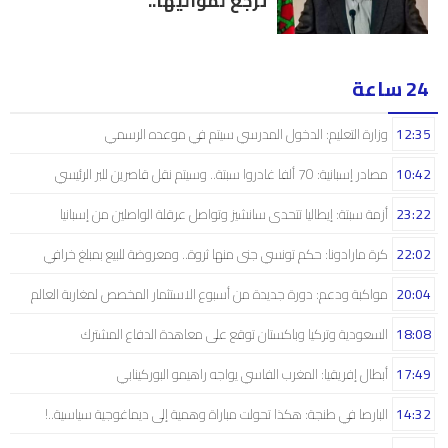
تْرجع لمواليها..
24 ساعة
12:35
وزارة التعليم: الدخول المدرسي سیتم في موعده الرسمي
10:42
مصادر إسبانية: 70 ألفا غادروا سبتة.. وسيتم نقل قاصرين للبر الرئيسي
23:22
أزمة سبتة: إيطاليا تتحدى سانشيز وتواصل عرقلة الواصلين من إسبانيا
22:02
كرة مارادونا: حكم تونسي جنى منها ثروة.. ومعروضة للبيع بمبلغ خرافي
20:04
مواكبة ودعم: دورة جديدة من أسبوع الاستثمار المخصص لمغاربة العالم
18:08
السعودية وتركيا وباكستان توقع على معاهدة الدفاع المشترك
17:49
أبطال إفريقيا: المغرب الفاسي يواجه راهيمو البوركينابي
14:32
البارصا في طنجة: هكذا تحولت مباراة وهمية إلى ديماغوجية سياسية..!