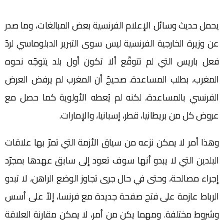
يحمل حديث وسائل الإعلام الفرنسية بعض المبالغات، وما صدر
عن وزيرة الخارجية الفرنسية ليس سوى التبرير الدبلوماسي لردّ
فعل باريس التي لم تتوقّع ألا تكون أول بلد يتوجّه نحوه
المغرب، بطلب المساعدة. صحيحٌ أن المغرب لم يرفض العرض
الفرنسي بالمساعدة، لكنه لم يُعطه الأولوية كما حصل مع
عروض كل من بريطانيا، قطر، إسبانيا، والإمارات.
وهذا أمر لا يمكن نزعه من سياق الأزمة التي تمرّ بها علاقات
البلدين التي لا يبدو أنها سوف تعود إلى سابق عهدها بمجرّد
إجراء مصالحة، وحتى في حال جرى تجاوز الوضع الراهن، لا تبدو
الرباط عازمة على فتح صفحة جديدة مع فرنسا، إلاّ على أسس
وشروط مختلفة. ومهما يكن من أمر، لا يمكن مقارنة العلاقة