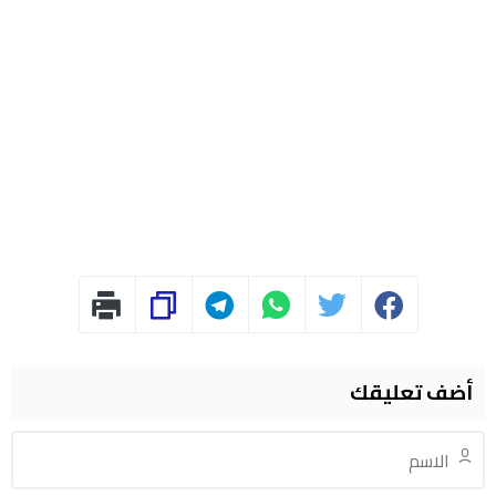
أضف تعليقك