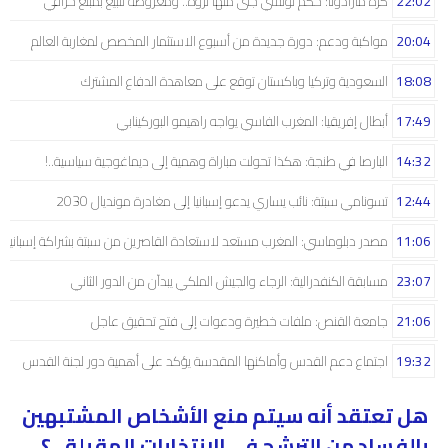
22:02
كرة مارادونا: حكم تونسي جنى منها ثروة.. ومعروضة للبيع بمبلغ خرافي
20:04
مواكبة ودعم: دورة جديدة من أسبوع الاستثمار المخصص لمغاربة العالم
18:08
السعودية وتركيا وباكستان توقع على معاهدة الدفاع المشترك
17:49
أبطال إفريقيا: المغرب الفاسي يواجه راهيمو البوركينابي
14:32
البارصا في طنجة: هكذا تحولت مباراة وهمية إلى ديماغوجية سياسية..!
12:44
تسونامي سبتة: نائب يساري يدعو إسبانيا إلى مغادرة مونديال 2030
11:06
مصدر دبلوماسي: المغرب مستعد لاستعادة القاصرين من سبتة بشراكة إسبانية
23:07
مسابقة الكنفدرالية: الرجاء والجيش الملكي يبدآن من الدور الثاني
21:06
جامعة القنص: ملفات خطيرة ودعوات إلى فتح تحقيق عاجل
19:32
اجتماع دعم القدس وأماكنها المقدسة يؤكد على أهمية دور لجنة القدس
هل تعتقد أنه سيتم منع الأشخاص المشتبهين
بالفساد من الترشح في الانتخابات المقبلة.. ؟