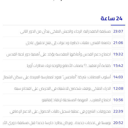
24 ساعة
23:07
مسابقة الكنفدرالية: الرجاء والجيش الملكي يبدآن من الدور الثاني
21:06
جامعة القنص: ملفات خطيرة ودعوات إلى فتح تحقيق عاجل
19:32
اجتماع دعم القدس وأماكنها المقدسة يؤكد على أهمية دور لجنة القدس
15:42
كفاءة أم تعقيد..!؟ بصمات الأصابع والوجه تربك مطارات أوربا
14:03
أسلوب العصابات: شركة “أمانديس” تعود لممارسة العربدة على سكان الشمال..!
12:08
الدرك الملكي يوقف شخصين للاشتباه في التحريض على اقتحام سبتة
10:56
اجتماع المغرب.. المهمة المستحيلة لإنقاذ إنفانتينو
22:39
محروقات: الشروع في عملية تسجيل طلبات الحصول على الدعم الإضافي
20:52
بوبيستا في تحديات جديدة.. وبركان يطارد حارسا جديدا قبل مسابقة دوري الأبط