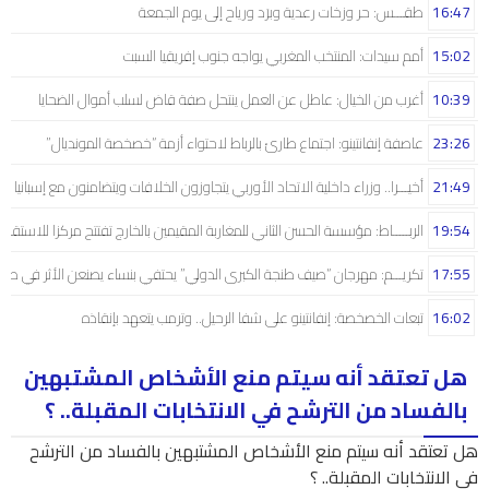
16:47
طقـــس: حر وزخات رعدية وبرَد ورياح إلى يوم الجمعة
15:02
أمم سيدات: المنتخب المغربي يواجه جنوب إفريقيا السبت
10:39
أغرب من الخيال: عاطل عن العمل ينتحل صفة قاض لسلب أموال الضحايا
23:26
عاصفة إنفانتينو: اجتماع طارئ بالرباط لاحتواء أزمة “خصخصة المونديال”
21:49
أخيـــرا.. وزراء داخلية الاتحاد الأوربي يتجاوزون الخلافات ويتضامنون مع إسبانيا
19:54
الربـــــاط: مؤسسة الحسن الثاني للمغاربة المقيمين بالخارج تفتتح مركزا للاستقبال
17:55
تكريـــم: مهرجان “صيف طنجة الكبرى الدولي” يحتفي بنساء يصنعن الأثر في صم
16:02
تبعات الخصخصة: إنفانتينو على شفا الرحيل.. وترمب يتعهد بإنقاذه
هل تعتقد أنه سيتم منع الأشخاص المشتبهين
بالفساد من الترشح في الانتخابات المقبلة.. ؟
هل تعتقد أنه سيتم منع الأشخاص المشتبهين بالفساد من الترشح
في الانتخابات المقبلة.. ؟