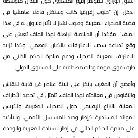
الشق الوزاري للمؤتمر رفيع المستوى حول البلدان متوسطة
الدخل، إن “جنوب إفريقيا كانت وستظل فاعلا هامشيا في
قضية الصحراء المغربية، وصوت نشاز لا تأثير ولا وزن له في هذا
الملف”، مؤكدا أن الدينامية الراهنة لهذا الملف تعيش على
وقع تصاعد سحب الاعترافات بالكيان الوهمي، وكذا تزايد
الاعتراف بمغربية الصحراء ودعم مبادرة الحكم الذاتي من
طرف قوى مهمة وذات مصداقية على المستوى الدولي.
وأوضح أن المغرب يرتكز على ثلاثة عناصر غير قابلة للنقاش
والتفاوض في معالجته لهذا الملف، تتمثل في تحديد الأطراف
المعنية بالنزاع الإقليمي حول الصحراء المغربية، وتكريس
الموائد المستديرة كإطار وحيد للمسلسل الأممي، والتأكيد
على مبادرة الحكم الذاتي في إطار السيادة المغربية والوحدة