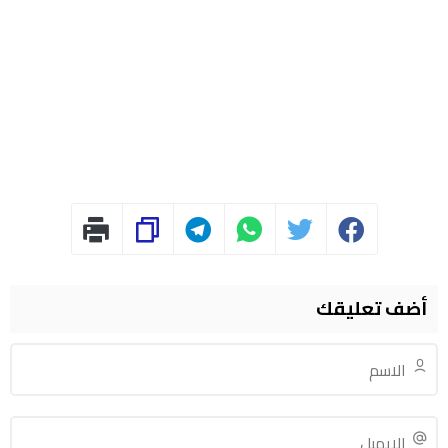
أضف تعليقك