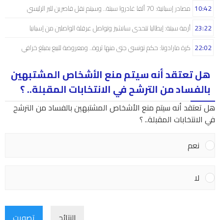
10:42
مصادر إسبانية: 70 ألفا غادروا سبتة.. وسيتم نقل قاصرين للبر الرئيسي
23:22
أزمة سبتة: إيطاليا تتحدى سانشيز وتواصل عرقلة الواصلين من إسبانيا
22:02
كرة مارادونا: حكم تونسي جنى منها ثروة.. ومعروضة للبيع بمبلغ خرافي
هل تعتقد أنه سيتم منع الأشخاص المشتبهين
بالفساد من الترشح في الانتخابات المقبلة.. ؟
هل تعتقد أنه سيتم منع الأشخاص المشتبهين بالفساد من الترشح
في الانتخابات المقبلة.. ؟
نعم
لا
النتائج
تصويت