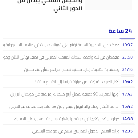
والجيش الملكي يبدآن من
الدور الثاني
24 ساعة
10:37
بعدة مدن.. المديرية العامة تؤشر على تعيينات جديدة في مناصب المسؤولية بمص
23:50
مقعدان في ليلة واحدة: سيدات المنتخب المغربي في نصف نهائي الكان ومونديال
21:16
وصفته بـ”الكاذبة”.. إدارة سجنية تدحض مزاعم بشأن منع سجين
19:42
ألغاز الصيف المُحيّرة.. من مباراة فرنسا إلى اقتحام سبتة..!
17:43
أولها المغرب: 90 دقيقة تفصل أربع منتخبات إفريقية عن مونديال البرازيل
15:42
الداعم الأكبر: وفاة والد ليونيل ميسي عن 68 عاما بعد معاناة مع المرض
14:38
كولومبيا تعلن تغييرا في موقفها وتعترف بسيادة المغرب على الصحراء
12:35
وزارة التعليم: الدخول المدرسي سیتم في موعده الرسمي