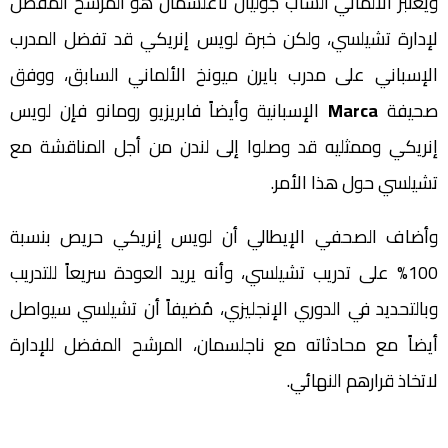
ويعتبر الألماني الشاب جوليان ناغلسمان هو المرشح المفضل
لإدارة تشيلسي، ولكن خبرة لويس إنريكي قد تفضل المدرب
الإسباني على مدرب بايرن ميونخ الألماني السابق، ووفق
صحيفة
Marca
الإسبانية وأيضاً فابريزيو رومانو فإن لويس
إنريكي وممثليه قد وصلوا إلى لندن من أجل المناقشة مع
تشيلسي حول هذا الأمر.
وأضاف الصحفي الإيطالي أن لويس إنريكي حريص بنسبة
100% على تدريب تشيلسي، وأنه يريد العودة سريعاً للتدريب
وبالتحديد في الدوري الإنجليزي، مُضيفاً أن تشيلسي سيواصل
أيضاً مع محادثاته مع ناجلسمان، المرشح المفضل للإدارة
لاتخاذ قرارهم النهائي.