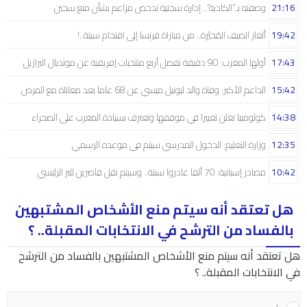
21:16
وصفته بـ”الكاذبة”.. إدارة سجنية تدحض مزاعم بشأن منع سجين
19:42
ألغاز الصيف المُحيّرة.. من مباراة فرنسا إلى اقتحام سبتة..!
17:43
أولها المغرب: 90 دقيقة تفصل أربع منتخبات إفريقية عن مونديال البرازيل
15:42
الداعم الأكبر: وفاة والد ليونيل ميسي عن 68 عاما بعد معاناة مع المرض
14:38
كولومبيا تعلن تغييرا في موقفها وتعترف بسيادة المغرب على الصحراء
12:35
وزارة التعليم: الدخول المدرسي سیتم في موعده الرسمي
10:42
مصادر إسبانية: 70 ألفا غادروا سبتة.. وسيتم نقل قاصرين للبر الرئيسي
هل تعتقد أنه سيتم منع الأشخاص المشتبهين
بالفساد من الترشح في الانتخابات المقبلة.. ؟
هل تعتقد أنه سيتم منع الأشخاص المشتبهين بالفساد من الترشح
في الانتخابات المقبلة.. ؟