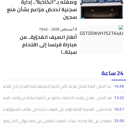
وصفته بـ”الكاذبة”.. إدارة
سجنية تدحض مزاعم بشأن منع
سجين
8 أغسطس 2026 - 19:42
ألغاز الصيف المُحيّرة.. من
مباراة فرنسا إلى اقتحام
سبتة..!
24 ساعة
14:36
غدا الاثنين: الرباط تحتضن قرعة كأس الأمم الإفريقية لكرة القدم داخل القاعة
12:23
بعد الجدل.. منتدى رؤساء الجامعات يدافع عن أحقية استخلاص واجبات التسجيل 
10:37
بعدة مدن.. المديرية العامة تؤشر على تعيينات جديدة في مناصب المسؤولية بمص
23:50
مقعدان في ليلة واحدة: سيدات المنتخب المغربي في نصف نهائي الكان ومونديال