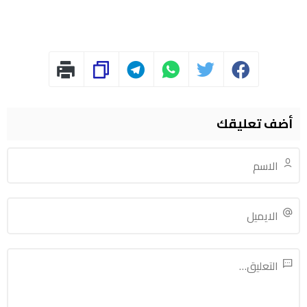
أضف تعليقك