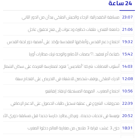
24 ساعة
23:07
مسابقة الكنفدرالية: الرجاء والجيش الملكي يبدآن من الدور الثاني
21:06
جامعة القنص: ملفات خطيرة ودعوات إلى فتح تحقيق عاجل
19:32
اجتماع دعم القدس وأماكنها المقدسة يؤكد على أهمية دور لجنة القدس
15:42
كفاءة أم تعقيد..!؟ بصمات الأصابع والوجه تربك مطارات أوربا
14:03
أسلوب العصابات: شركة “أمانديس” تعود لممارسة العربدة على سكان الشمال..!
12:08
الدرك الملكي يوقف شخصين للاشتباه في التحريض على اقتحام سبتة
10:56
اجتماع المغرب.. المهمة المستحيلة لإنقاذ إنفانتينو
22:39
محروقات: الشروع في عملية تسجيل طلبات الحصول على الدعم الإضافي
20:52
بوبيستا في تحديات جديدة.. وبركان يطارد حارسا جديدا قبل مسابقة دوري الأبط
18:31
حتى 3 غشت: قرابة 3 ملايين من مغاربة العالم دخلوا المغرب