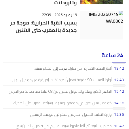
وتارودانت
19 يوليو 2026 - 22:39
بسبب القبة الحرارية: موجة حر
جديدة بالمغرب حتى الاثنين
24 ساعة
19:42
ألغاز الصيف المُحيّرة.. من مباراة فرنسا إلى اقتحام سبتة..!
17:43
أولها المغرب: 90 دقيقة تفصل أربع منتخبات إفريقية عن مونديال البرازيل
15:42
الداعم الأكبر: وفاة والد ليونيل ميسي عن 68 عاما بعد معاناة مع المرض
14:38
كولومبيا تعلن تغييرا في موقفها وتعترف بسيادة المغرب على الصحراء
12:35
وزارة التعليم: الدخول المدرسي سیتم في موعده الرسمي
10:42
مصادر إسبانية: 70 ألفا غادروا سبتة.. وسيتم نقل قاصرين للبر الرئيسي