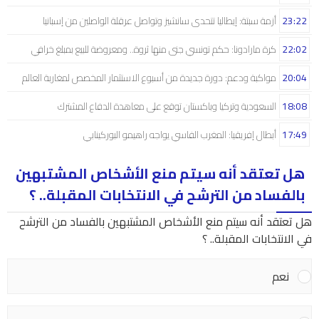
23:22
أزمة سبتة: إيطاليا تتحدى سانشيز وتواصل عرقلة الواصلين من إسبانيا
22:02
كرة مارادونا: حكم تونسي جنى منها ثروة.. ومعروضة للبيع بمبلغ خرافي
20:04
مواكبة ودعم: دورة جديدة من أسبوع الاستثمار المخصص لمغاربة العالم
18:08
السعودية وتركيا وباكستان توقع على معاهدة الدفاع المشترك
17:49
أبطال إفريقيا: المغرب الفاسي يواجه راهيمو البوركينابي
هل تعتقد أنه سيتم منع الأشخاص المشتبهين
بالفساد من الترشح في الانتخابات المقبلة.. ؟
هل تعتقد أنه سيتم منع الأشخاص المشتبهين بالفساد من الترشح
في الانتخابات المقبلة.. ؟
نعم