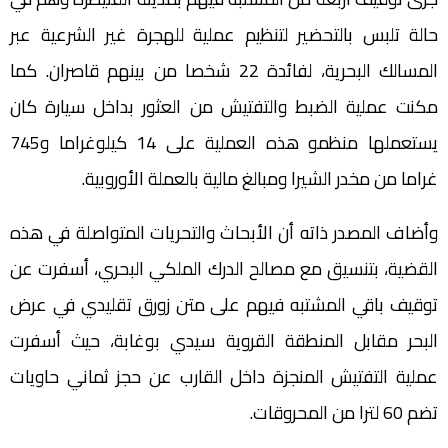
حالة تلبس بالتحضير لتنظيم عملية للهجرة غير الشرعية عبر
المسالك البحرية، لفائدة 22 شخصا من بينهم قاصران. كما
مكنت عملية الضبط والتفتيش من العثور بداخل سيارة كان
يستعملها منظمو هذه العملية على 14 كيلوغراما و745
غراما من مخدر الشيرا ومبالغ مالية بالعملة الأوروبية.
وأضاف المصدر ذاته أن الأبحاث والتحريات المتواصلة في هذه
القضية، بتنسيق مع مصالح الدرك الملكي البحري، أسفرت عن
توقيف باقي المشتبه فيهم على متن زورق تقليدي في عرض
البحر مقابل المنطقة القروية سيدي بوغابة، حيث أسفرت
عملية التفتيش المنجزة داخل القارب عن حجز ثماني حاويات
تضم 60 لترا من المحروقات.