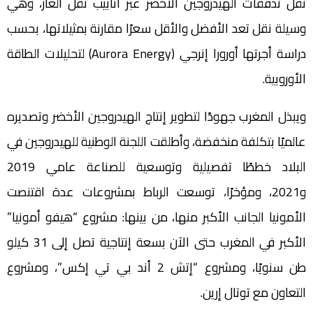
نقل تدفقات الهيدروجين الأخضر عبر أنابيب نقل الغاز، وهي
وسيلة نقل تعد الأفضل والأقل سعرًا مقارنة بمثيلاتها، بحسب
دراسة أجرتها أورورا إنرجي (Aurora Energy) لتحليلات الطاقة
الأوروبية.
ويبذل المغرب جهودًا لتطوير إنتاج الهيدروجين الأخضر وتصديره
عالميًا بتكلفة منخفضة، وأطلقت اللجنة الوطنية للهيدروجين في
البلاد خططًا تفصيلية وتوسعية للصناعة عامي 2019
و2021، ومؤخرًا، توسعت الرباط بمشروعات عدة اقتنصت
الأمونيا الجانب الأكبر منها، من بينها: مشروع “هيفو أمونيا”
الأكبر في المغرب حتى الآن بسعة إنتاجية تصل إلى 31 كيلو
طن سنويًا، ومشروع “إتش 2 أند بي تي إكس”، ومشروع
التعاون مع توتال إرين.