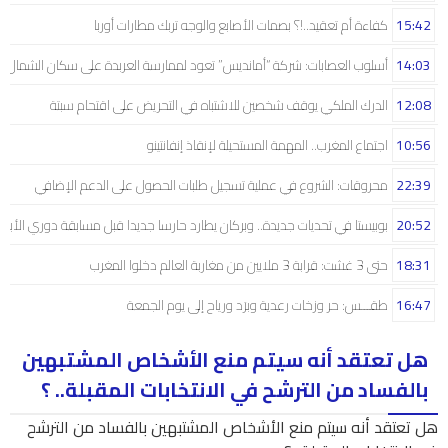
15:42
كفاءة أم تعقيد..!؟ بصمات الأصابع والوجه تربك مطارات أوربا
14:03
أسلوب العصابات: شركة “أمانديس” تعود لممارسة العربدة على سكان الشمال..!
12:08
الدرك الملكي يوقف شخصين للاشتباه في التحريض على اقتحام سبتة
10:56
اجتماع المغرب.. المهمة المستحيلة لإنقاذ إنفانتينو
22:39
محروقات: الشروع في عملية تسجيل طلبات الحصول على الدعم الإضافي
20:52
بوبيستا في تحديات جديدة.. وبركان يطارد حارسا جديدا قبل مسابقة دوري الأبط
18:31
حتى 3 غشت: قرابة 3 ملايين من مغاربة العالم دخلوا المغرب
16:47
طقـــس: حر وزخات رعدية وبرَد ورياح إلى يوم الجمعة
هل تعتقد أنه سيتم منع الأشخاص المشتبهين
بالفساد من الترشح في الانتخابات المقبلة.. ؟
هل تعتقد أنه سيتم منع الأشخاص المشتبهين بالفساد من الترشح