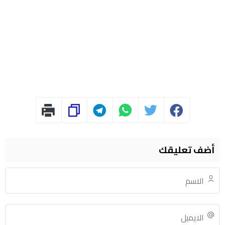
أضف تعليقك