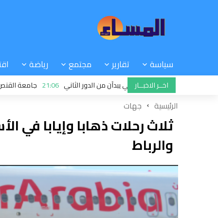
سياسة
تقارير
مجتمع
رياضة
اقت
اخــر الاخبــار
 الرجاء والجيش الملكي يبدآن من الدور الثاني
21:06
جامعة القنص: ملفات خ
الرئيسية
جهات
ثلاث رحلات ذهابا وإيابا في ال
والرباط