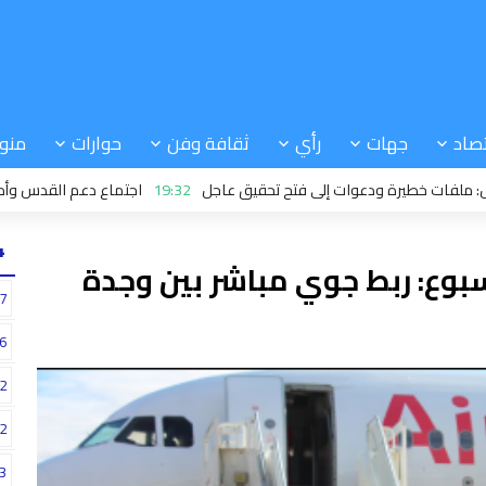
صاد
جهات
رأي
ثقافة وفن
حوارات
منو
طيرة ودعوات إلى فتح تحقيق عاجل
19:32
اجتماع دعم القدس وأماكنها الم
24
أسبوع: ربط جوي مباشر بين وجدة
7
6
2
2
3