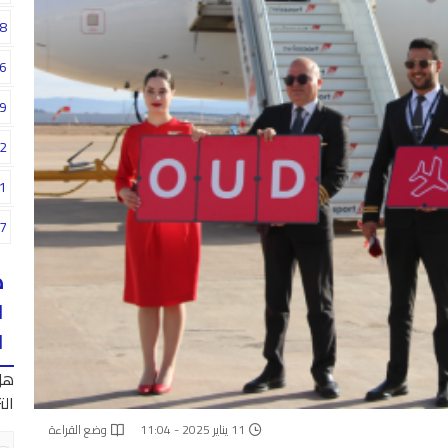
8
6
9
2
1
7
ه
ا
ا
هل
الت
11 يناير 2025 - 11:04
وضع القراءة