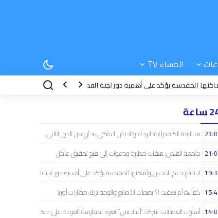
عات
المساء TV
قدسة يؤكد على أهمية دور لجنة القدس
15:42
كفاءة أم تعقيد..!؟ بصمات ال
 ساعة
23:0
مسابقة الكنفدرالية: الرجاء والجيش الملكي يبدآن من الدور الثاني
21:0
جامعة القنص: ملفات خطيرة ودعوات إلى فتح تحقيق عاجل
19:3
اجتماع دعم القدس وأماكنها المقدسة يؤكد على أهمية دور لجنة القدس
15:4
كفاءة أم تعقيد..!؟ بصمات الأصابع والوجه تربك مطارات أوربا
14:0
أسلوب العصابات: شركة “أمانديس” تعود لممارسة العربدة على سكان الشمال..!