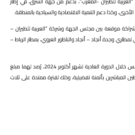
“العربية للطيران -المغرب”، بدعم من جهة الشرق، في إطار
لأخرى، وكذا دعم التنمية الاقتصادية والسياحية بالمنطقة.
 شراكة موقعة بين مجلس الجهة وشركة “العربية للطيران –
لمطاري وجدة أنجاد – أنجاد والناظور العروي، بمطار الرباط –
كما أن هاتين الاتفاقيتين، اللتين صادق عليهما المجلس خلال الدورة العادية لشهر أكتوبر 2024، رُصد لهما مبلغ
لاق هذين الخطين المباشرين بأثمنة تفضيلية، وذلك لفترة ممتدة على ثلاث