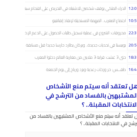
12:0
الدرك الملكي يوقف شخصين للاشتباه في التحريض على اقتحام سبتة
10:5
اجتماع المغرب.. المهمة المستحيلة لإنقاذ إنفانتينو
22:3
محروقات: الشروع في عملية تسجيل طلبات الحصول على الدعم الإضافي
20:5
بوبيستا في تحديات جديدة.. وبركان يطارد حارسا جديدا قبل مسابقة دوري الأبطال
18:3
حتى 3 غشت: قرابة 3 ملايين من مغاربة العالم دخلوا المغرب
16:4
طقـــس: حر وزخات رعدية وبرَد ورياح إلى يوم الجمعة
ل تعتقد أنه سيتم منع الأشخاص
لمشتبهين بالفساد من الترشح في
لانتخابات المقبلة.. ؟
 تعتقد أنه سيتم منع الأشخاص المشتبهين بالفساد من
رشح في الانتخابات المقبلة.. ؟