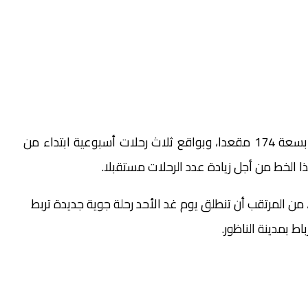
وسيتم تشغيل هذا الخط عبر طائرات إيرباص “A320” بسعة 174 مقعدا، وبواقع ثلاث رحلات أسبوعية ابتداء من
ا الخط من أجل زيادة عدد الرحلات مستقبلا.
ط، من المرتقب أن تنطلق يوم غد الأحد رحلة جوية جديدة تربط
اط بمدينة الناظور.