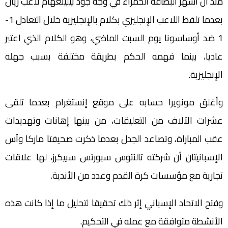
منذ أن أشهر البطاقة الحمراء في وجه جود بيلينغهام لاعب ريال
بعدما تلفظ اللاعب الإنجليزي بكلام بالإنجليزية خلال التعادل 1-
1 ضد أوساسونا يوم السبت الماضي، وهو الكلام الذي اعتبر
عاديا، بينما فهمه الحكم بطريقة مختلفة بسبب جهله
الإنجليزية.
وأغلق مونويرا حسابه على موقع إنستغرام بعدما تلقى
عشرات الآلاف من التعليقات، من بينها إهانات وتهديدات
عقب المباراة، وتصاعد الجدل بعدما ذكرت صحيفتا ماركا وآس
الإسبانيتان أن شركته تالنتوس سبورتس سبيكرز، لها علاقات
تجارية مع مؤسسات كرة القدم وعدد من الأندية.
وفتح الاتحاد الإسباني إثر ذلك تحقيقا لتحليل ما إذا كانت هذه
الأنشطة متوافقة مع عمله في التحكيم.