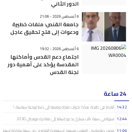
الدور الثاني
6 أغسطس 2026 - 21:06
جامعة القنص: ملفات خطيرة
ودعوات إلى فتح تحقيق عاجل
6 أغسطس 2026 - 19:32
اجتماع دعم القدس وأماكنها
المقدسة يؤكد على أهمية دور
لجنة القدس
24 ساعة
14:32
البارصا في طنجة: هكذا تحولت مباراة وهمية إلى ديماغوجية سياسية..!
12:44
تسونامي سبتة: نائب يساري يدعو إسبانيا إلى مغادرة مونديال 2030
11:06
مصدر دبلوماسي: المغرب مستعد لاستعادة القاصرين من سبتة بشراكة إسبانية