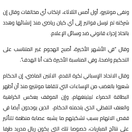
ونفى مونتيرو، أول أمس الثلاثاء، ارتكاب أي مخالفات وقال إن
شركته لم ترسل فواتير إلى أي كيان رياضي منذ إنشائها وهدد
باتخاذ إجراء قانوني ضد وسائل الإعلام.
وقال “في الأشهر الأخيرة، أصبح الهجوم غير المتناسب على
التحكيم واضحا، وفي المناسبة الأخيرة كنت أنا الهدف”.
وقال الاتحاد الإسباني لكرة القدم، الاثنين الماضي، إن الحكام
شعروا بالغضب من الإساءات التي تلقاها مونتيرو منذ أن أظهر
البطاقة الحمراء لبيلينغهام، وإن الموقف يعكس الكراهية
والعنف اللفظي الذي يتحمله الحكام، الذين يوجدون أيضا في
قفص الاتهام بسبب تشكيلهم ما يشبه عصابة منظمة للتأثير
على نتائج المباريات، خصوصا تلك التي يكون ريال مدريد طرفا