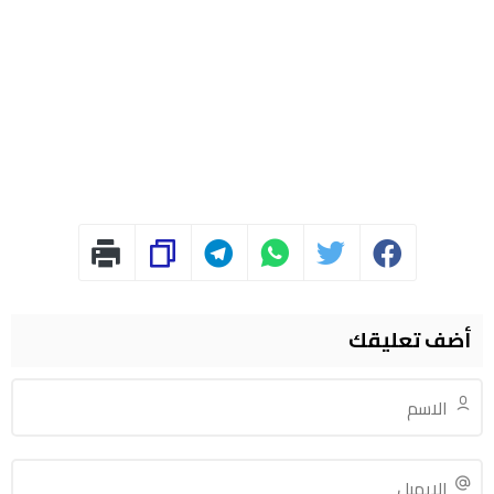
أضف تعليقك