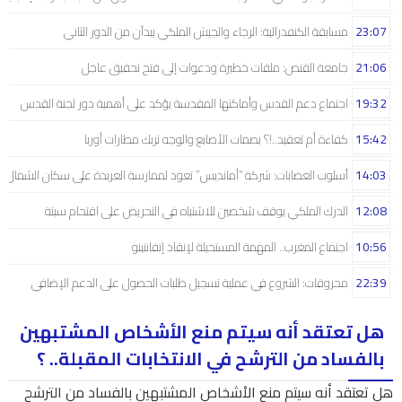
23:07
مسابقة الكنفدرالية: الرجاء والجيش الملكي يبدآن من الدور الثاني
21:06
جامعة القنص: ملفات خطيرة ودعوات إلى فتح تحقيق عاجل
19:32
اجتماع دعم القدس وأماكنها المقدسة يؤكد على أهمية دور لجنة القدس
15:42
كفاءة أم تعقيد..!؟ بصمات الأصابع والوجه تربك مطارات أوربا
14:03
أسلوب العصابات: شركة “أمانديس” تعود لممارسة العربدة على سكان الشمال..!
12:08
الدرك الملكي يوقف شخصين للاشتباه في التحريض على اقتحام سبتة
10:56
اجتماع المغرب.. المهمة المستحيلة لإنقاذ إنفانتينو
22:39
محروقات: الشروع في عملية تسجيل طلبات الحصول على الدعم الإضافي
هل تعتقد أنه سيتم منع الأشخاص المشتبهين
بالفساد من الترشح في الانتخابات المقبلة.. ؟
هل تعتقد أنه سيتم منع الأشخاص المشتبهين بالفساد من الترشح