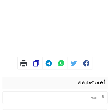
أضف تعليقك