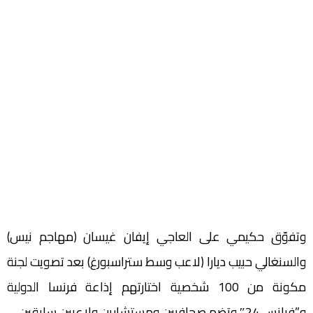
وتفوّق حكيمي على العاجي إيفان غيسان (مهاجم نيس)
والسنغالي حبيب ديارا (لاعب وسط ستراسبورغ) بعد تصويت لجنة
مكونة من 100 شخصية اختارتهم إذاعة فرنسا الدولية
و”فرانس 24″ وتضم صحافيين ومستشارين ولاعبين سابقين.