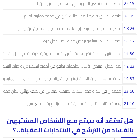
22:19
غلاء فاحش: تسعير الأدوية في المغرب يثير المزيد من الجدل
20:25
طنجة: انطلاق قافلة التعمير والإسكان في خدمة مغاربة العالم
18:23
شظايا سبتة: إسبانيا تفرض إجراءات مشددة على القادمين من إيطاليا
16:12
تضمنت 15 بندا: نتنياهو يرفض خطة ترمب حول غزة
14:36
غدا الاثنين: الرباط تحتضن قرعة كأس الأمم الإفريقية لكرة القدم داخل القاعة
12:23
بعد الجدل.. منتدى رؤساء الجامعات يدافع عن أحقية استخلاص واجبات التسجيل 
10:37
بعدة مدن.. المديرية العامة تؤشر على تعيينات جديدة في مناصب المسؤولية بمص
23:50
مقعدان في ليلة واحدة: سيدات المنتخب المغربي في نصف نهائي الكان ومونديال
21:16
وصفته بـ”الكاذبة”.. إدارة سجنية تدحض مزاعم بشأن منع سجين
هل تعتقد أنه سيتم منع الأشخاص المشتبهين
بالفساد من الترشح في الانتخابات المقبلة.. ؟