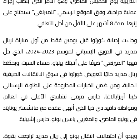
التدريبية يوم الخميس الماضي، وهو الأمر الذي يتطلّب إجراء
عملية جراحية، وفق الموقع الرسمي “للميرنغي” سيحتاج على
إثرها لمدة 8 أشهر على الأقلّ من أجل التعافي.
وجاءت إصابة كورتوا قبل يومين فقط من أول مباراة لريال
مدريد في الدوري الإسباني لموسم 2023-2024، الذي حلّ
فيها “الميرنغي” ضيفًا على أتليتك بيلباو، مساء السبت. ويخطّط
ريال مدريد حاليًا لتعويض كورتوا في سوق الانتقالات الصيفية
الحالية، ومن ضمن الخيارات المطروحة على الطاولة الإسباني
كيبا أريزابالاغا، حارس مرمى تشلسي الأغلى في العالم،
ومواطنه دافيد دي خيا الذي أنهى عقده مع مانشستر يونايتد
في يونيو الماضي، والمغربي ياسين بونو، حارس إشبيلية.
ويبدو أن احتمالات انتقال بونو إلى ريال مدريد تراجعت بقوة،