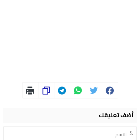
أضف تعليقك