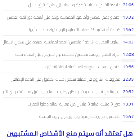
21:06
جامعة القنص: ملفات خطيرة ودعوات إلى فتح تحقيق عاجل
19:32
اجتماع دعم القدس وأماكنها المقدسة يؤكد على أهمية دور لجنة القدس
15:42
كفاءة أم تعقيد..!؟ بصمات الأصابع والوجه تربك مطارات أوربا
14:03
أسلوب العصابات: شركة “أمانديس” تعود لممارسة العربدة على سكان الشمال..!
12:08
الدرك الملكي يوقف شخصين للاشتباه في التحريض على اقتحام سبتة
10:56
اجتماع المغرب.. المهمة المستحيلة لإنقاذ إنفانتينو
22:39
محروقات: الشروع في عملية تسجيل طلبات الحصول على الدعم الإضافي
20:52
بوبيستا في تحديات جديدة.. وبركان يطارد حارسا جديدا قبل مسابقة دوري الأبط
18:31
حتى 3 غشت: قرابة 3 ملايين من مغاربة العالم دخلوا المغرب
16:47
طقـــس: حر وزخات رعدية وبرَد ورياح إلى يوم الجمعة
هل تعتقد أنه سيتم منع الأشخاص المشتبهين