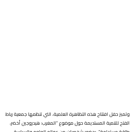
وتميز حفل افتتاح هذه التظاهرة العلمية، التي تنظمها جمعية رباط
الفتح للتنمية المستديمة حول موضوع “المغرب: هيدروجين أخضر،
طاقة مستدامة”، بحضور شخصيات من عوالم العلوم والسياسة