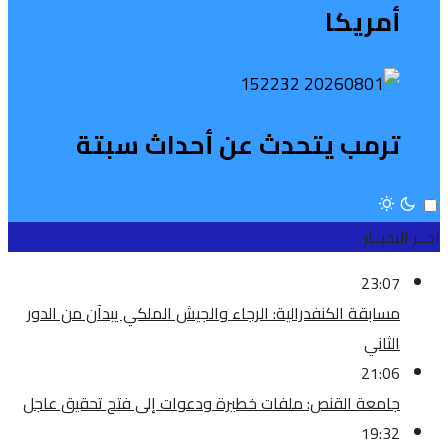
أمريكا
ترمب يتحدث عن أحداث سبتة
اخــر الاخبــار
23:07
مسابقة الكنفدرالية: الرجاء والجيش الملكي يبدآن من الدور
الثاني
21:06
جامعة القنص: ملفات خطيرة ودعوات إلى فتح تحقيق عاجل
19:32