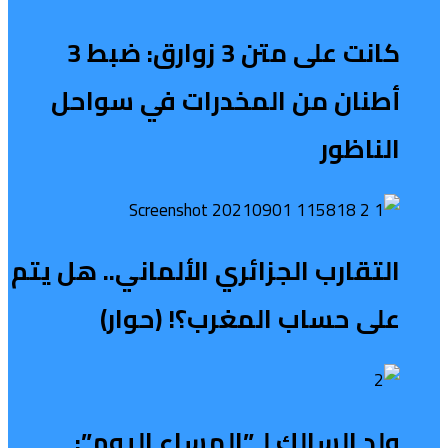
كانت على متن 3 زوارق: ضبط 3
أطنان من المخدرات في سواحل
الناظور
التقارب الجزائري الألماني.. هل يتم
على حساب المغرب؟! (حوار)
ولد السالك لـ”المساء اليوم”: