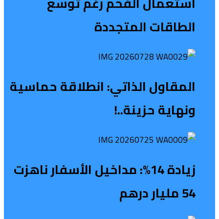
استعمال الفحم رغم توسع
الطاقات المتجددة
المقاول الذاتي: انطلاقة حماسية
ونهاية حزينة..!
زيادة 14%: مداخيل الأسفار ناهزت
54 مليار درهم