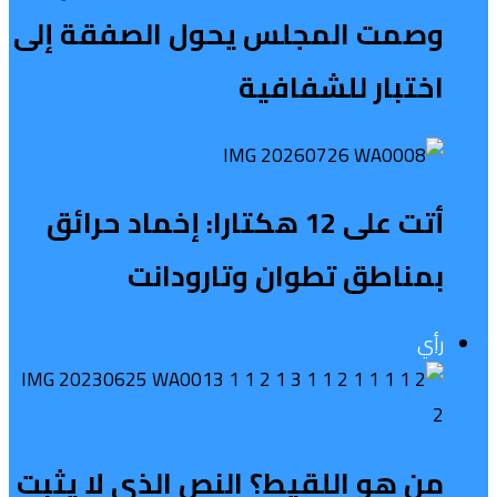
وصمت المجلس يحول الصفقة إلى
اختبار للشفافية
أتت على 12 هكتارا: إخماد حرائق
بمناطق تطوان وتارودانت
رأي
من هو اللقيط؟ النص الذي لا يثبت