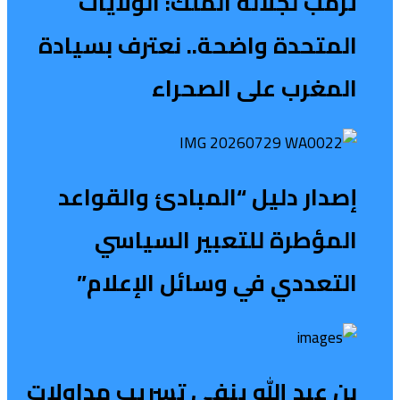
ترمب لجلالة الملك: الولايات
المتحدة واضحة.. نعترف بسيادة
المغرب على الصحراء
إصدار دليل “المبادئ والقواعد
المؤطرة للتعبير السياسي
التعددي في وسائل الإعلام”
بن عبد الله ينفي تسريب مداولات