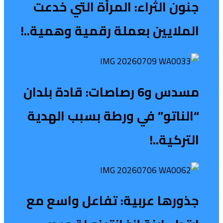
جنون الثراء: المرأة التي خدعت
الملايين بعملة رقمية وهمية..!
مسدس و6 رصاصات: قادة بلدان
“الناتو” في ورطة بسبب الهدية
التركية..!
جذورها عربية: تفاعل واسع مع