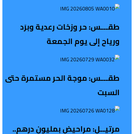
طقـــس: حر وزخات رعدية وبرَد
ورياح إلى يوم الجمعة
طقـــس: موجة الحر مستمرة حتى
السبت
مرتيــل: مراحيض بمليون درهم..