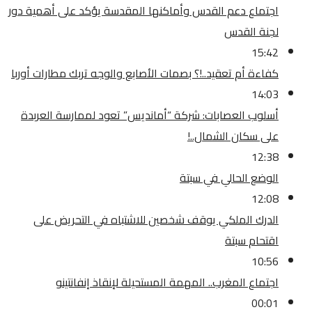
اجتماع دعم القدس وأماكنها المقدسة يؤكد على أهمية دور
لجنة القدس
15:42
كفاءة أم تعقيد..!؟ بصمات الأصابع والوجه تربك مطارات أوربا
14:03
أسلوب العصابات: شركة “أمانديس” تعود لممارسة العربدة
على سكان الشمال..!
12:38
الوضع الحالي في سبتة
12:08
الدرك الملكي يوقف شخصين للاشتباه في التحريض على
اقتحام سبتة
10:56
اجتماع المغرب.. المهمة المستحيلة لإنقاذ إنفانتينو
00:01