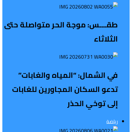
طقـــس: موجة الحر متواصلة حتى
الثلاثاء
في الشمال: “المياه والغابات”
تدعو السكان المجاورين للغابات
إلى توخي الحذر
رياضة