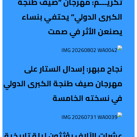
تكريـــم: مهرجان “صيف طنجة
الكبرى الدولي” يحتفي بنساء
يصنعن الأثر في صمت
نجاح مبهر: إسدال الستار على
مهرجان صيف طنجة الكبرى الدولي
في نسخته الخامسة
عشرات الآلاف يؤثثون ليلة تاريخية