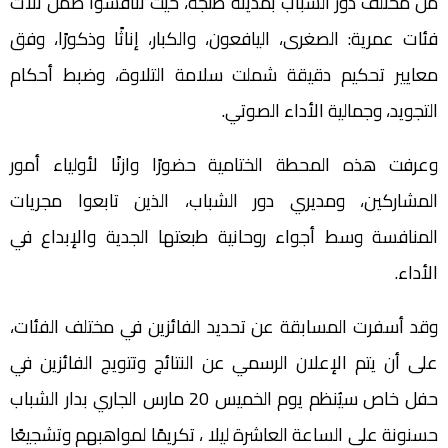
من مختلف دور الشباب بمدينة طنجة، حيث تنافسوا ضمن ثلاث
فئات عمرية: الصغرى، اليافعون، والكبار، إناثًا وذكورًا، وفق
معايير تحكيم دقيقة شملت سلامة التلاوة، وضبط أحكام
التجويد، وجمالية الأداء الصوتي.
وعرفت هذه المحطة الختامية حضورًا وازنًا لأولياء أمور
المشاركين، ومديري دور الشباب، الذين تابعوا مجريات
المنافسة وسط أجواء روحانية طبعتها الجدية والإبداع في
الأداء.
وقد أسفرت المسابقة عن تحديد الفائزين في مختلف الفئات،
على أن يتم الإعلان الرسمي عن النتائج وتتويج الفائزين في
حفل خاص سيُنظم يوم الخميس 20 مارس الجاري بدار الشباب
حسنونة على الساعة العاشرة ليلا ، تكريمًا لمواهبهم وتشجيعًا