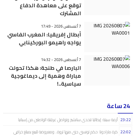
توقع على معاهدة الدفاع
المشترك
7 أغسطس 2026 - 17:49
أبطال إفريقيا: المغرب الفاسي
يواجه راهيمو البوركينابي
7 أغسطس 2026 - 14:32
البارصا في طنجة: هكذا تحولت
مباراة وهمية إلى ديماغوجية
سياسية..!
24 ساعة
23:22
أزمة سبتة: إيطاليا تتحدى سانشيز وتواصل عرقلة الواصلين من إسبانيا
22:02
كرة مارادونا: حكم تونسي جنى منها ثروة.. ومعروضة للبيع بمبلغ خرافي