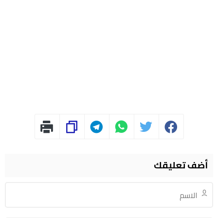
أضف تعليقك