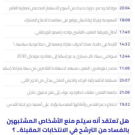
20:04
مواكبة ودعم: دورة جديدة من أسبوع الاستثمار المخصص لمغاربة العالم
18:08
السعودية وتركيا وباكستان توقع على معاهدة الدفاع المشترك
17:49
أبطال إفريقيا: المغرب الفاسي يواجه راهيمو البوركينابي
14:32
البارصا في طنجة: هكذا تحولت مباراة وهمية إلى ديماغوجية سياسية..!
12:44
تسونامي سبتة: نائب يساري يدعو إسبانيا إلى مغادرة مونديال 2030
11:06
مصدر دبلوماسي: المغرب مستعد لاستعادة القاصرين من سبتة بشراكة إسبانية
23:07
مسابقة الكنفدرالية: الرجاء والجيش الملكي يبدآن من الدور الثاني
21:06
جامعة القنص: ملفات خطيرة ودعوات إلى فتح تحقيق عاجل
19:32
اجتماع دعم القدس وأماكنها المقدسة يؤكد على أهمية دور لجنة القدس
هل تعتقد أنه سيتم منع الأشخاص المشتبهين
بالفساد من الترشح في الانتخابات المقبلة.. ؟