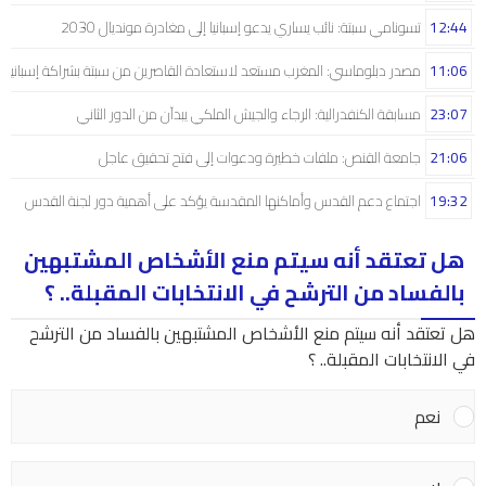
12:44
تسونامي سبتة: نائب يساري يدعو إسبانيا إلى مغادرة مونديال 2030
11:06
مصدر دبلوماسي: المغرب مستعد لاستعادة القاصرين من سبتة بشراكة إسبانية
23:07
مسابقة الكنفدرالية: الرجاء والجيش الملكي يبدآن من الدور الثاني
21:06
جامعة القنص: ملفات خطيرة ودعوات إلى فتح تحقيق عاجل
19:32
اجتماع دعم القدس وأماكنها المقدسة يؤكد على أهمية دور لجنة القدس
هل تعتقد أنه سيتم منع الأشخاص المشتبهين
بالفساد من الترشح في الانتخابات المقبلة.. ؟
هل تعتقد أنه سيتم منع الأشخاص المشتبهين بالفساد من الترشح
في الانتخابات المقبلة.. ؟
نعم