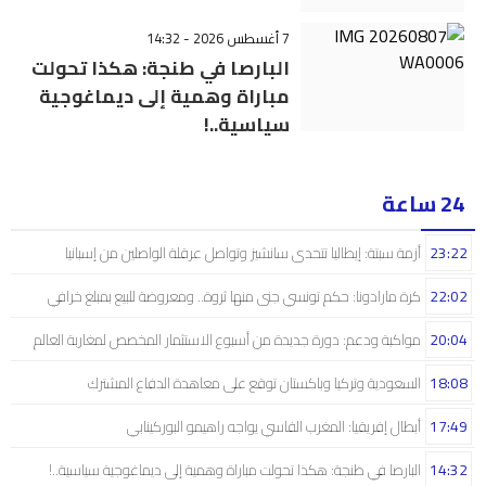
7 أغسطس 2026 - 14:32
البارصا في طنجة: هكذا تحولت
مباراة وهمية إلى ديماغوجية
سياسية..!
24 ساعة
23:22
أزمة سبتة: إيطاليا تتحدى سانشيز وتواصل عرقلة الواصلين من إسبانيا
22:02
كرة مارادونا: حكم تونسي جنى منها ثروة.. ومعروضة للبيع بمبلغ خرافي
20:04
مواكبة ودعم: دورة جديدة من أسبوع الاستثمار المخصص لمغاربة العالم
18:08
السعودية وتركيا وباكستان توقع على معاهدة الدفاع المشترك
17:49
أبطال إفريقيا: المغرب الفاسي يواجه راهيمو البوركينابي
14:32
البارصا في طنجة: هكذا تحولت مباراة وهمية إلى ديماغوجية سياسية..!