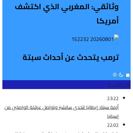
وثائقي: المغربي الذي اكتشف
أمريكا
ترمب يتحدث عن أحداث سبتة
اخــر الاخبــار
23:22
أزمة سبتة: إيطاليا تتحدى سانشيز وتواصل عرقلة الواصلين من
إسبانيا
22:02