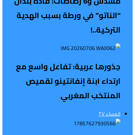
مسدس و6 رصاصات: قادة بلدان
“الناتو” في ورطة بسبب الهدية
التركية..!
جذورها عربية: تفاعل واسع مع
ارتداء ابنة إنفانتينو لقميص
المنتخب المغربي
المساء TV