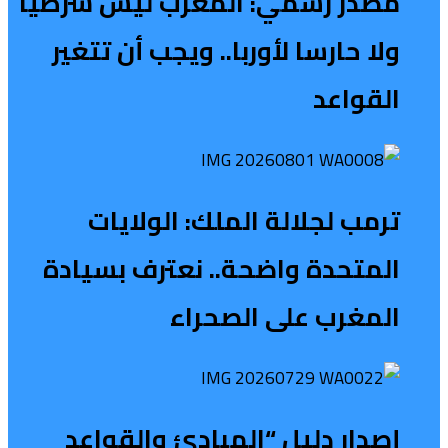
مصدر رسمي: المغرب ليس شرطيا
ولا حارسا لأوربا.. ويجب أن تتغير
القواعد
ترمب لجلالة الملك: الولايات
المتحدة واضحة.. نعترف بسيادة
المغرب على الصحراء
إصدار دليل “المبادئ والقواعد