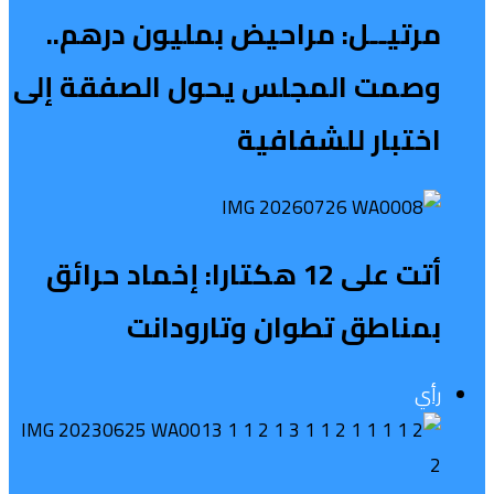
مرتيــل: مراحيض بمليون درهم..
وصمت المجلس يحول الصفقة إلى
اختبار للشفافية
أتت على 12 هكتارا: إخماد حرائق
بمناطق تطوان وتارودانت
رأي