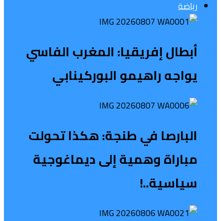
رياضة
أبطال إفريقيا: المغرب الفاسي
يواجه راهيمو البوركينابي
البارصا في طنجة: هكذا تحولت
مباراة وهمية إلى ديماغوجية
سياسية..!