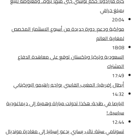
كرة مارادونا: حكم تونسي جنى منها ثروة.. ومعروضة للبيع
بمبلغ خرافي
20:04
مواكبة ودعم: دورة جديدة من أسبوع الاستثمار المخصص
لمغاربة العالم
18:08
السعودية وتركيا وباكستان توقع على معاهدة الدفاع
المشترك
17:49
أبطال إفريقيا: المغرب الفاسي يواجه راهيمو البوركينابي
14:32
البارصا في طنجة: هكذا تحولت مباراة وهمية إلى ديماغوجية
سياسية..!
12:44
تسونامي سبتة: نائب يساري يدعو إسبانيا إلى مغادرة مونديال