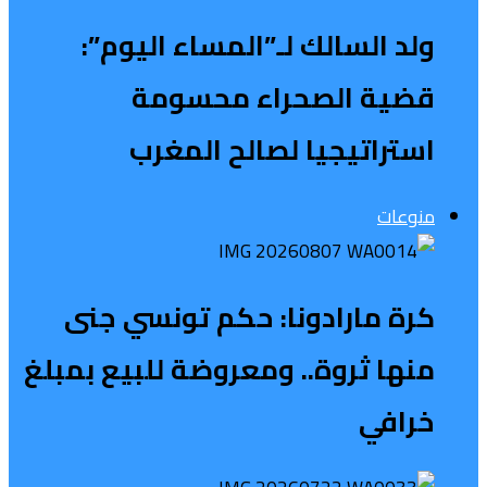
ولد السالك لـ”المساء اليوم”:
قضية الصحراء محسومة
استراتيجيا لصالح المغرب
منوعات
كرة مارادونا: حكم تونسي جنى
منها ثروة.. ومعروضة للبيع بمبلغ
خرافي