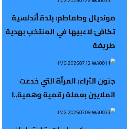
مونديال وطماطم: بلدة أندلسية
تكافئ لاعبيها في المنتخب بهدية
طريفة
جنون الثراء: المرأة التي خدعت
الملايين بعملة رقمية وهمية..!