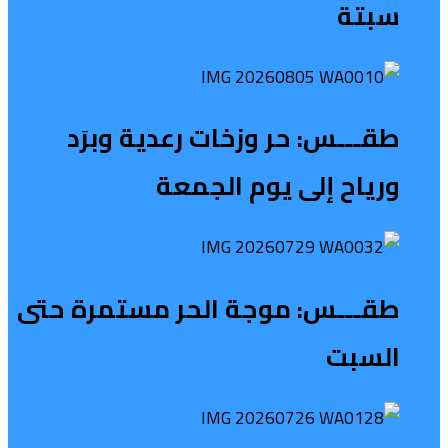
سبتة
طقـــس: حر وزخات رعدية وبرَد
ورياح إلى يوم الجمعة
طقـــس: موجة الحر مستمرة حتى
السبت