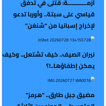
أزمــــــــــة: قتلى في تدفق
قياسي على سبتة.. وأوربا تدعو
لإخراج إسبانيا من “شنغن”
نيران الصيف.. كيف تشتعل.. وكيف
يمكن إطفاؤها..!؟
مضيق جبل طارق.. “هرمز”