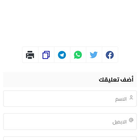
أضف تعليقك