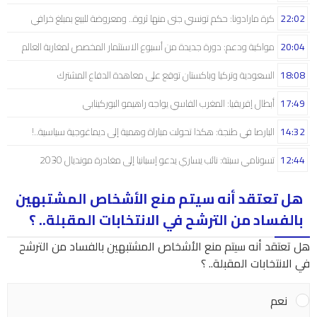
22:02
كرة مارادونا: حكم تونسي جنى منها ثروة.. ومعروضة للبيع بمبلغ خرافي
20:04
مواكبة ودعم: دورة جديدة من أسبوع الاستثمار المخصص لمغاربة العالم
18:08
السعودية وتركيا وباكستان توقع على معاهدة الدفاع المشترك
17:49
أبطال إفريقيا: المغرب الفاسي يواجه راهيمو البوركينابي
14:32
البارصا في طنجة: هكذا تحولت مباراة وهمية إلى ديماغوجية سياسية..!
12:44
تسونامي سبتة: نائب يساري يدعو إسبانيا إلى مغادرة مونديال 2030
هل تعتقد أنه سيتم منع الأشخاص المشتبهين
بالفساد من الترشح في الانتخابات المقبلة.. ؟
هل تعتقد أنه سيتم منع الأشخاص المشتبهين بالفساد من الترشح
في الانتخابات المقبلة.. ؟
نعم