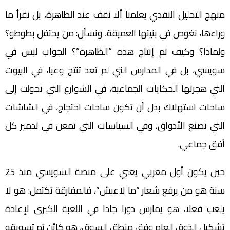
منهج التحليل النقدي يعلمنا ألا نقف عند الظاهرة، بل نقرأ ما
وراءها، نغوص في بنيتها العميقة، ونسأل: من يحتفل بطوطو؟
ولماذا؟ وكيف تم إنتاج هذه “الظاهرة”؟ الجواب ليس في
سويسي، بل في المدارس التي لم تعد تنتج وعيا، في البيوت
التي هجرتها الحكايات الجماعية، في الشوارع التي تحولت إلى
ساحات استهلاك بدل أن تكون ساحات احتجاج، في الشاشات
التي تصنع الأذواق، وفي السياسات التي تمعن في تدمير كل
أفق جماعي.
حين يكون أول مغربي يغني على منصة السويسي منذ 25
سنة هو من يرفع شعار “ما لاعبش”، فالمفارقة تكتمل: هو لا
يلعب فعلا، هو يمارس دورا جادا في اللعبة الكبرى لإعادة
تشكيل الذوق العام وفق منطق السوق، هو كائن تم تسويقه