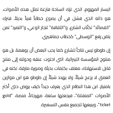
اليسار المهزوم، الذي ترك الساحة فارغة لمثل هذه الأصوات،
هو ذاته الذي فشل في أن يصوغ خطاباً فنياً بديلاً، فترك
“القصائد” لكتّاب الشارع، و”الثقافة” لتجار الوعي، و”التمرد” لمن
يتقن رفع “الوسطى” كخطاب جماهيري.
إن طوطو ليس نتاجاً للشارع كما يحب البعض أن يوهمنا، بل هو
منتوج المؤسسة الليبرالية، التي احتوت عنفه وحولته إلى منتج
قابل للاستهلاك، مغلف بكلمات بذيئة وصورة مارقة، لكنه في
العمق لا يزعج شيئاً، ولا يهدد شيئاً. إن طوطو هو ابن موازين
بامتياز، ابن هذا النظام الذي يعرف جيداً كيف يروض حتى أكثر
الأصوات “المنفلتة”، فيجعلها سلعة، مهرجاناً، منصة، “gold
ticket”، ويبيعها للجميع بنفس التسعيرة.