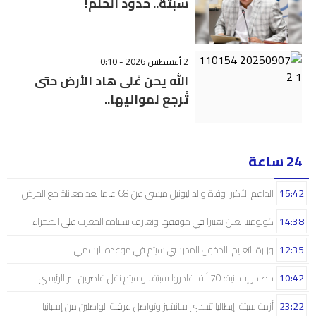
سبتة.. حدود الحلم!
2 أغسطس 2026 - 0:10
الله يحن عْلى هاد الأرض حتى
تْرجع لمواليها..
24 ساعة
15:42
الداعم الأكبر: وفاة والد ليونيل ميسي عن 68 عاما بعد معاناة مع المرض
14:38
كولومبيا تعلن تغييرا في موقفها وتعترف بسيادة المغرب على الصحراء
12:35
وزارة التعليم: الدخول المدرسي سیتم في موعده الرسمي
10:42
مصادر إسبانية: 70 ألفا غادروا سبتة.. وسيتم نقل قاصرين للبر الرئيسي
23:22
أزمة سبتة: إيطاليا تتحدى سانشيز وتواصل عرقلة الواصلين من إسبانيا