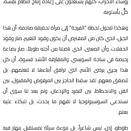
رؤساء الأحزاب، كلهم يشتغلون على إعادة إنتاج النظام نفسه،
كلٌّ بأسلوبه.
وهكذا تتحول لحظة “الفرجة” إلى مرآة لحقيقة صادمة: أن هذا
الجيل، الذي كان من المفترض أن يكون وقود التغيير، صار وقود
الحفلات. وأن المعنى، الذي ناضلنا من أجله طويلاً، صار بضاعة
رخيصة في ساحة السويسي. والمفارقة الأشد قسوة، أن كل
هذا يجري برضى الأسر، التي ترافق أبناءها لا لتعلمهم، بل
لتصفق معهم. لقد سقط الحاجز بين المرفوض والمقبول، بين
الفن والانحطاط، بين التمرد والإذعان، ولم يعد لنا سوى أن
نستدعي السوسيولوجيا لا لفهم ما يحدث، بل للبكاء عليه
بعلم.
طوطو، إذن، ليس شاعراً، بل نبوءة سيئة لمستقبل ينهار فيه