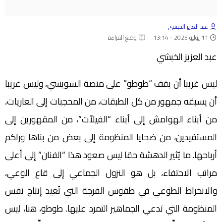
عبد العزيز الخبشي
11 يوليو 2025 - 13:14
وضع القراءة
عبد العزيز الخبشي
ليس غريبا أن يقف “طوطو” على منصة السويسي، وليس غريبا
أن يسبقه جمهور من كل الطبقات، من المحجبات إلى العاريات،
من أبناء الهوامش إلى أبناء “الفيلاّت”، من المقهورين إلى
المستفيدين، من ضحايا المنظومة إلى بعض من بناها وراكم
أرباحها. ما يُثير الدهشة حقا ليس صعود هذا “الفنان” إلى أعلى
مراتب الاحتفاء، بل هو النزول الجماعي إلى قاع الوعي،
والانخراط الطوعي في طقوس الفرجة التي تُعيد إنتاج نفس
المنظومة التي تدعي الجماهير التمرد عليها. طوطو، هنا، ليس