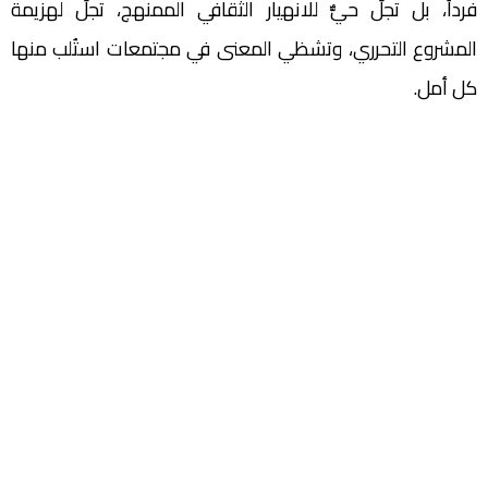
فرداً، بل تجلٍّ حيٌّ للانهيار الثقافي الممنهج، تجلٍّ لهزيمة
المشروع التحرري، وتشظي المعنى في مجتمعات استُلب منها
كل أمل.