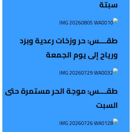
سبتة
طقـــس: حر وزخات رعدية وبرَد
ورياح إلى يوم الجمعة
طقـــس: موجة الحر مستمرة حتى
السبت