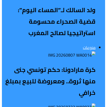
ولد السالك لـ”المساء اليوم”:
قضية الصحراء محسومة
استراتيجيا لصالح المغرب
منوعات
كرة مارادونا: حكم تونسي جنى
منها ثروة.. ومعروضة للبيع بمبلغ
خرافي