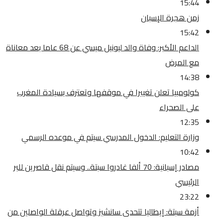
15:44
زمن هجرة الإسبان
15:42
الداعم الأكبر: وفاة والد ليونيل ميسي عن 68 عاما بعد معاناة
مع المرض
14:38
كولومبيا تعلن تغييرا في موقفها وتعترف بسيادة المغرب
على الصحراء
12:35
وزارة التعليم: الدخول المدرسي سیتم في موعده الرسمي
10:42
مصادر إسبانية: 70 ألفا غادروا سبتة.. وسيتم نقل قاصرين للبر
الرئيسي
23:22
أزمة سبتة: إيطاليا تتحدى سانشيز وتواصل عرقلة الواصلين من