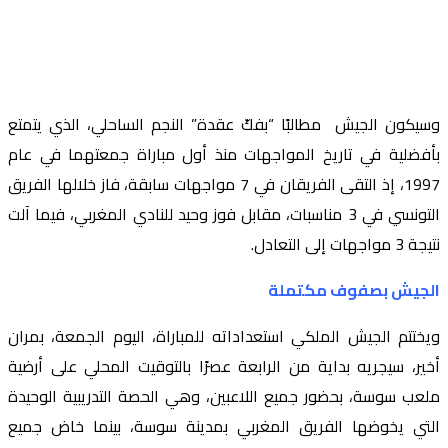
وسيكون الجيش مطالبًا “بفكّ عقدة” النجم الساحلي، الذي يتمتع
بأفضلية في تاريخ المواجهات منذ أول مباراة جمعتهما في عام
1997، إذ التقى الفريقان في 7 مواجهات سابقة، فاز خلالها الفريق
التونسي في 3 مناسبات، مقابل فوز وحيد للنادي المغربي، فيما آلت
نتيجة 3 مواجهات إلى التعادل.
الجيش بصفوف مكتملة
ويختتم الجيش الملكي استعداداته للمباراة، اليوم الجمعة، بمران
أخير، سيجريه بداية من الرابعة عصرًا بالتوقيت المحلي على أرضية
ملعب سوسة، بحضور جميع اللاعبين، وهي الحصة التدريبية الوحيدة
التي يخوضها الفريق المغربي بمدينة سوسة، بينما خاض جميع