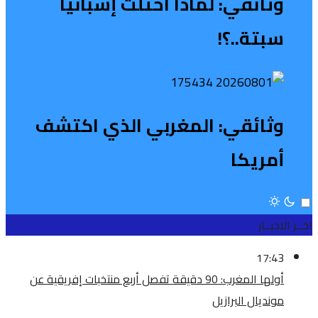
وثائقي: لماذا احتلت إسبانيا
سبتة..؟!
وثائقي: المغربي الذي اكتشف
أمريكا
اخــر الاخبــار
17:43
أولها المغرب: 90 دقيقة تفصل أربع منتخبات إفريقية عن
مونديال البرازيل