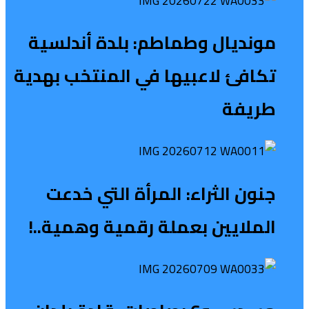
مونديال وطماطم: بلدة أندلسية
تكافئ لاعبيها في المنتخب بهدية
طريفة
جنون الثراء: المرأة التي خدعت
الملايين بعملة رقمية وهمية..!