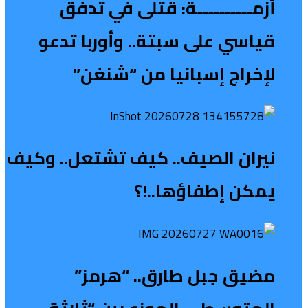
أزمــــــــــة: قتلى في تدفق
قياسي على سبتة.. وأوربا تدعو
لإخراج إسبانيا من “شنغن”
نيران الصيف.. كيف تشتعل.. وكيف
يمكن إطفاؤها..!؟
مضيق جبل طارق.. “هرمز”