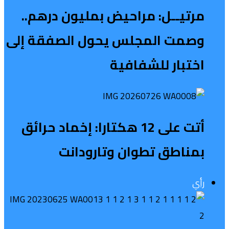
مرتيــل: مراحيض بمليون درهم..
وصمت المجلس يحول الصفقة إلى
اختبار للشفافية
أتت على 12 هكتارا: إخماد حرائق
بمناطق تطوان وتارودانت
رأي