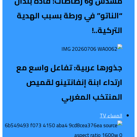
مسدس و6 رصاصات: قادة بلدان
“الناتو” في ورطة بسبب الهدية
التركية..!
جذورها عربية: تفاعل واسع مع
ارتداء ابنة إنفانتينو لقميص
المنتخب المغربي
المساء TV