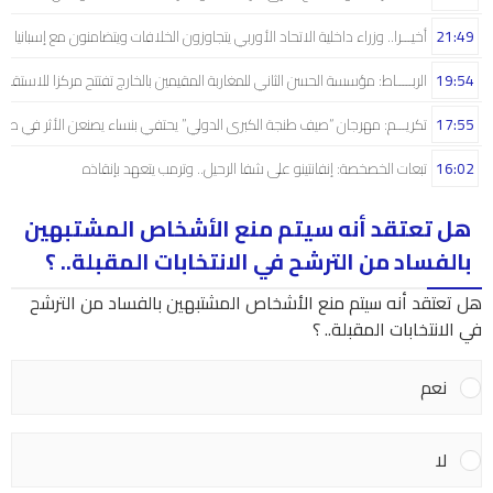
21:49
أخيـــرا.. وزراء داخلية الاتحاد الأوربي يتجاوزون الخلافات ويتضامنون مع إسبانيا
19:54
الربـــــاط: مؤسسة الحسن الثاني للمغاربة المقيمين بالخارج تفتتح مركزا للاستقبال
17:55
تكريـــم: مهرجان “صيف طنجة الكبرى الدولي” يحتفي بنساء يصنعن الأثر في صم
16:02
تبعات الخصخصة: إنفانتينو على شفا الرحيل.. وترمب يتعهد بإنقاذه
هل تعتقد أنه سيتم منع الأشخاص المشتبهين
بالفساد من الترشح في الانتخابات المقبلة.. ؟
هل تعتقد أنه سيتم منع الأشخاص المشتبهين بالفساد من الترشح
في الانتخابات المقبلة.. ؟
نعم
لا