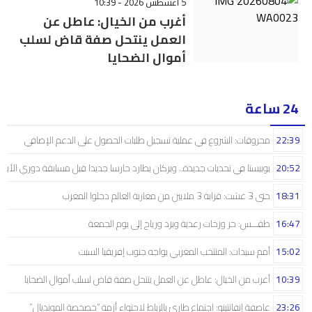
5 أغسطس 2026 - 10:39
أغرب من الخيال: عاطل عن
العمل ينتحل صفة قاض لسلب
أموال الضحايا
24 ساعة
22:39
محروقات: الشروع في عملية تسجيل طلبات الحصول على الدعم الإضافي
20:52
بوبيستا في تحديات جديدة.. وبركان يطارد حارسا جديدا قبل مسابقة دوري الأبط
18:31
حتى 3 غشت: قرابة 3 ملايين من مغاربة العالم دخلوا المغرب
16:47
طقـــس: حر وزخات رعدية وبرَد ورياح إلى يوم الجمعة
15:02
أمم سيدات: المنتخب المغربي يواجه جنوب إفريقيا السبت
10:39
أغرب من الخيال: عاطل عن العمل ينتحل صفة قاض لسلب أموال الضحايا
23:26
عاصفة إنفانتينو: اجتماع طارئ بالرباط لاحتواء أزمة “خصخصة المونديال”