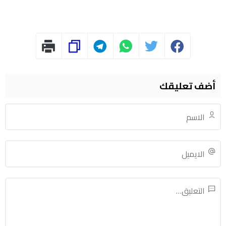
أضف تعليقك