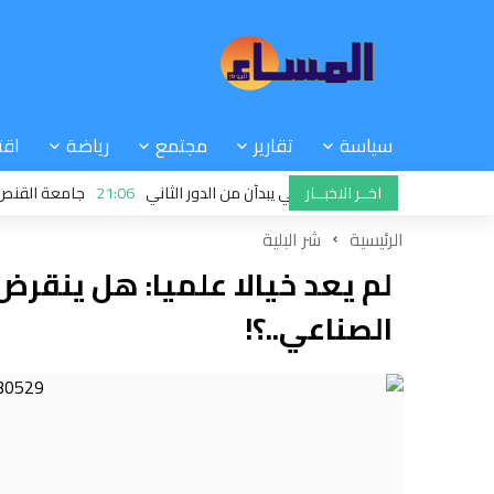
سياسة
تقارير
مجتمع
رياضة
اقت
اخــر الاخبــار
ية: الرجاء والجيش الملكي يبدآن من الدور الثاني
21:06
جامعة القنص: ملفات
الرئيسية
شر البلية
لم يعد خيالا علميا: هل ينقرض 
الصناعي..؟!