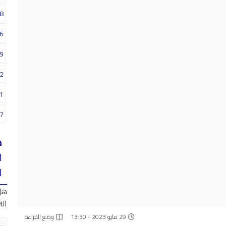
8
6
9
2
1
7
ه
ا
ا
هل
الت
29 مايو 2023 - 13:30
وضع القراءة