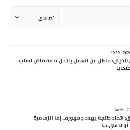
 الخيال: عاطل عن العمل ينتحل صفة قاض لسلب
ضحايا
ق: اتحاد طنجة يهدد جمهوره.. إما الزمامرة
 أو لا شيء..!