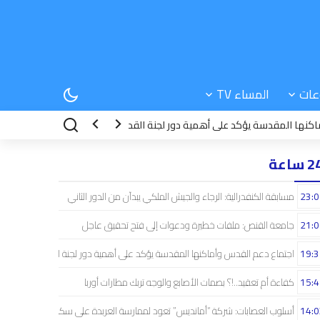
عات
المساء TV
المقدسة يؤكد على أهمية دور لجنة القدس
15:42
كفاءة أم تعقيد..!؟ بصمات
 ساعة
23:0
مسابقة الكنفدرالية: الرجاء والجيش الملكي يبدآن من الدور الثاني
21:0
جامعة القنص: ملفات خطيرة ودعوات إلى فتح تحقيق عاجل
19:3
اجتماع دعم القدس وأماكنها المقدسة يؤكد على أهمية دور لجنة القدس
15:4
كفاءة أم تعقيد..!؟ بصمات الأصابع والوجه تربك مطارات أوربا
14:0
أسلوب العصابات: شركة “أمانديس” تعود لممارسة العربدة على سكان الشمال..!