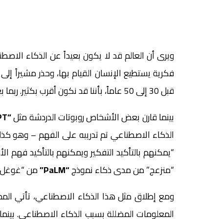
ويرى أن العالم قد لا يكون بعيداً عن الذكاء الاص
فكرية يستطيع الإنسان القيام بها، وحذر مشيراً إل
قبل 30 إلى 50 عاماً، بأننا قد نكون أقرب بكثير. ربما بعد 5 سنوات فقط.
بينما قارن بعض الأشخاص روبوتات الدردشة مثل
“ChatGPT”
الذكاء الاصطناعي تم تدريبه على الفهم – وهو كذلك. 
“يمكنهم بالتأكيد التفكير ويمكنهم بالتأكيد فهم ا
“منزعج” من مدى ذكاء نموذج
“PaLM”
من “غوغل”، 
ومع إطلاق مثل هذا الذكاء الاصطناعي، تأتي المخ
المعلومات المضللة بسبب الذكاء الاصطناعي. بينما