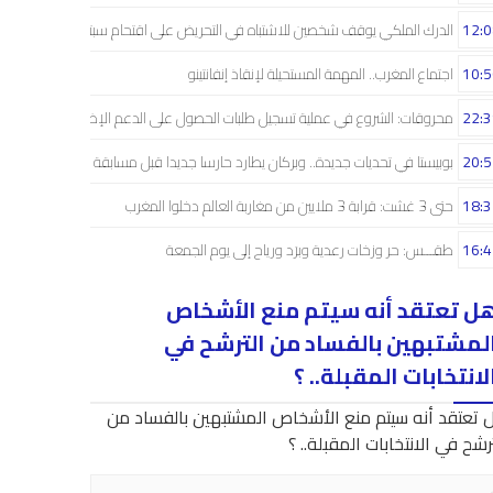
12:0
الدرك الملكي يوقف شخصين للاشتباه في التحريض على اقتحام سبتة
10:5
اجتماع المغرب.. المهمة المستحيلة لإنقاذ إنفانتينو
22:3
محروقات: الشروع في عملية تسجيل طلبات الحصول على الدعم الإضافي
20:5
بوبيستا في تحديات جديدة.. وبركان يطارد حارسا جديدا قبل مسابقة دوري الأبطال
18:3
حتى 3 غشت: قرابة 3 ملايين من مغاربة العالم دخلوا المغرب
16:4
طقـــس: حر وزخات رعدية وبرَد ورياح إلى يوم الجمعة
ل تعتقد أنه سيتم منع الأشخاص
لمشتبهين بالفساد من الترشح في
لانتخابات المقبلة.. ؟
 تعتقد أنه سيتم منع الأشخاص المشتبهين بالفساد من
رشح في الانتخابات المقبلة.. ؟