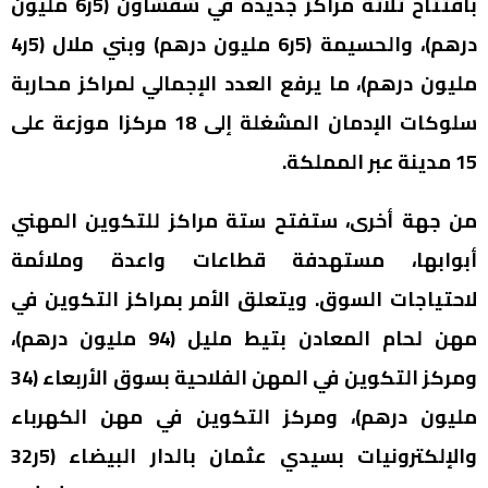
بافتتاح ثلاثة مراكز جديدة في شفشاون (5ر6 مليون
درهم)، والحسيمة (5ر6 مليون درهم) وبني ملال (5ر4
مليون درهم)، ما يرفع العدد الإجمالي لمراكز محاربة
سلوكات الإدمان المشغلة إلى 18 مركزا موزعة على
15 مدينة عبر المملكة.
من جهة أخرى، ستفتح ستة مراكز للتكوين المهني
أبوابها، مستهدفة قطاعات واعدة وملائمة
لاحتياجات السوق. ويتعلق الأمر بمراكز التكوين في
مهن لحام المعادن بتيط مليل (94 مليون درهم)،
ومركز التكوين في المهن الفلاحية بسوق الأربعاء (34
مليون درهم)، ومركز التكوين في مهن الكهرباء
والإلكترونيات بسيدي عثمان بالدار البيضاء (5ر32