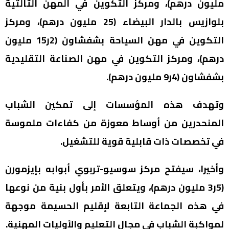
مليون درهم)، ومركز التكوين في المهن الثالثية
بلوازيس بالدار البيضاء (25 مليون درهم)، ومركز
التكوين في مهن السياحة بشفشاون (2ر15 مليون
درهم)، ومركز التكوين في مهن الصناعة التقليدية
بشفشاون (4ر9 مليون درهم).
وتهدف هذه المؤسسات إلى تمكين الشباب
المنحدرين من أوساط معوزة من كفاءات ملموسة
في تخصصات ذات قابلية قوية للتشغيل.
وأخيرا، سيفتح مركز سوسيو-تربوي أبوابه بإيزمورن
(5ر3 مليون درهم)، ويتعلق الأمر بأول بنية من نوعها
في هذه الجماعة التابعة لإقليم الحسيمة موجهة
لمواكبة الشباب في مجال التعليم والأوليات المهنية.