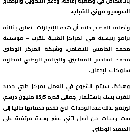
بالأشخاص في وضعية إعاقة، ودعم التكوين والإدماج
السوسيو-مهني للشباب.
وأضاف المصدر ذاته أن هذه الإنجازات تتعلق بثلاثة
برامج رئيسية هي المراكز الطبية للقرب – مؤسسة
محمد الخامس للتضامن، وشبكة المركز الوطني
محمد السادس للمعاقين، والبرنامج الوطني لمحاربة
سلوكات الإدمان.
وهكذا، سيتم الشروع في العمل بمركز طبي جديد
للقرب بسلا، باستثمار إجمالي قدره 5ر85 مليون درهم،
ليرتفع بذلك عدد الوحدات التي تقدم خدماتها حاليا إلى
ست وحدات من أصل اثني عشر وحدة مرتقبة على
الصعيد الوطني.