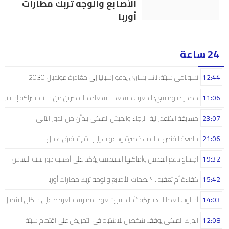
الأصابع والوجه تربك مطارات
أوربا
24 ساعة
12:44
تسونامي سبتة: نائب يساري يدعو إسبانيا إلى مغادرة مونديال 2030
11:06
مصدر دبلوماسي: المغرب مستعد لاستعادة القاصرين من سبتة بشراكة إسبانية
23:07
مسابقة الكنفدرالية: الرجاء والجيش الملكي يبدآن من الدور الثاني
21:06
جامعة القنص: ملفات خطيرة ودعوات إلى فتح تحقيق عاجل
19:32
اجتماع دعم القدس وأماكنها المقدسة يؤكد على أهمية دور لجنة القدس
15:42
كفاءة أم تعقيد..!؟ بصمات الأصابع والوجه تربك مطارات أوربا
14:03
أسلوب العصابات: شركة “أمانديس” تعود لممارسة العربدة على سكان الشمال..!
12:08
الدرك الملكي يوقف شخصين للاشتباه في التحريض على اقتحام سبتة