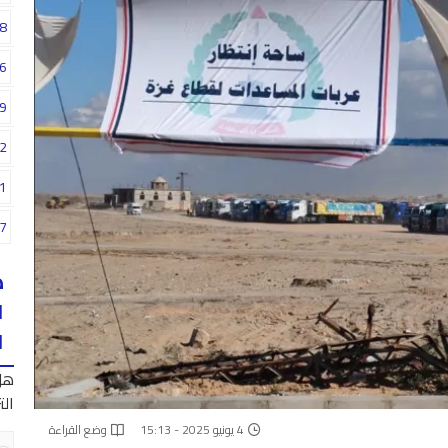
8
6
9
2
1
7
ه
ا
ا
هل
الت
4 يونيو 2025 - 15:13
وضع القراءة