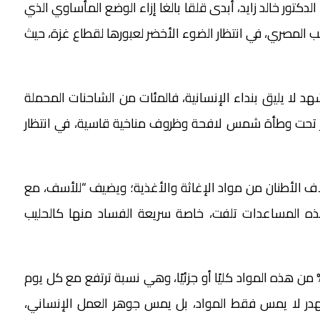
دكتور خالد زايد، أبدى قلقا بالغا إزاء الوضع المأساوي الذي
المصري، في انتظار الضوء الأخضر لعبورها لقطاع غزة، حيث
شهد لا يليق بنداء الإنسانية، فالمئات من الشاحنات المحملة
ور تحت وطأة شمس لافحة وظروف مناخية قاسية، في انتظار
 إغاثية محملة بآلاف الأطنان من مواد الإغاثة والأغذية؛ ويضيف “للأسف، مع
ذه المساعدات تلفت، خاصة سريعة الفساد منها كالحليب
شير التقديرات الأولية -حسب زايد- إلى تضرر نحو 30% من هذه المواد كليًا أو جزئيًا، وهي نسبة ترتفع مع كل يوم
هدر لا يمس فقط المواد، بل يمس جوهر العمل الإنساني،