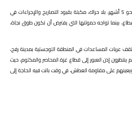
تتكدس الشاحنات، وقد أضناها الانتظار الطويل منذ نحو 5 أشهر، بلا حراك، مكبلة بقيود التصاريح والإجراءات في
لقطاع، بينما تواجه حمولتها التي يفترض أن تكون طوق نجاة،
ر رفح البري، تقف عربات المساعدات في المنطقة اللوجستية بمدينة رفح،
نتظرون إذن العبور إلى قطاع غزة المحاصر والمكلوم، حيث
ويعينهم على مقاومة العطش، في وقت باتت فيه الحاجة إلى