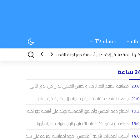
عات
المساء TV
قدسة يؤكد على أهمية دور لجنة القدس
15:42
كفاءة أم تعقيد..!؟ بصمات الأ
 ساعة
23:0
مسابقة الكنفدرالية: الرجاء والجيش الملكي يبدآن من الدور الثاني
21:0
جامعة القنص: ملفات خطيرة ودعوات إلى فتح تحقيق عاجل
19:3
اجتماع دعم القدس وأماكنها المقدسة يؤكد على أهمية دور لجنة القدس
15:4
كفاءة أم تعقيد..!؟ بصمات الأصابع والوجه تربك مطارات أوربا
14:0
أسلوب العصابات: شركة “أمانديس” تعود لممارسة العربدة على سكان الشمال..!