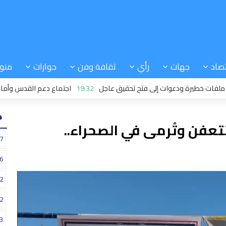
صاد
جهات
رأي
ثقافة وفن
حوارات
منو
يرة ودعوات إلى فتح تحقيق عاجل
19:32
اجتماع دعم القدس وأماكنها الم
24
تعفن وتُرمى في الصحراء..
7
6
2
2
3