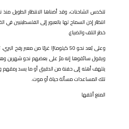
انتظار إذن السماح لها بالعبور إلى الفلسطينيين في ا
خطر التلف والضياع.
وعلى بُعد نحو 50 كيلومترًا غربًا من معب
ويقول سائقوها إنه مرّ على بعضهم نحو شهرين وهم ي
يتلهف أهله إلى حفنة من الدقيق أو ما يسد رمقهم 
تلك المساعدات مسألة حياة أو موت.
المنع أتلفها