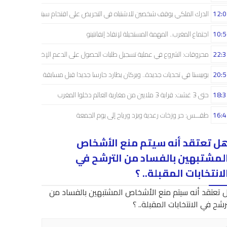
12:0
الدرك الملكي يوقف شخصين للاشتباه في التحريض على اقتحام سبتة
10:5
اجتماع المغرب.. المهمة المستحيلة لإنقاذ إنفانتينو
22:3
محروقات: الشروع في عملية تسجيل طلبات الحصول على الدعم الإضافي
20:5
بوبيستا في تحديات جديدة.. وبركان يطارد حارسا جديدا قبل مسابقة دوري الأبطال
18:3
حتى 3 غشت: قرابة 3 ملايين من مغاربة العالم دخلوا المغرب
16:4
طقـــس: حر وزخات رعدية وبرَد ورياح إلى يوم الجمعة
ل تعتقد أنه سيتم منع الأشخاص
لمشتبهين بالفساد من الترشح في
لانتخابات المقبلة.. ؟
 تعتقد أنه سيتم منع الأشخاص المشتبهين بالفساد من
رشح في الانتخابات المقبلة.. ؟