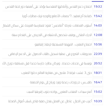
19:32
اجتماع دعم القدس وأماكنها المقدسة يؤكد على أهمية دور لجنة القدس
15:42
كفاءة أم تعقيد..!؟ بصمات الأصابع والوجه تربك مطارات أوربا
14:03
أسلوب العصابات: شركة “أمانديس” تعود لممارسة العربدة على سكان الشمال..!
12:08
الدرك الملكي يوقف شخصين للاشتباه في التحريض على اقتحام سبتة
10:56
اجتماع المغرب.. المهمة المستحيلة لإنقاذ إنفانتينو
22:39
محروقات: الشروع في عملية تسجيل طلبات الحصول على الدعم الإضافي
20:52
بوبيستا في تحديات جديدة.. وبركان يطارد حارسا جديدا قبل مسابقة دوري الأبط
18:31
حتى 3 غشت: قرابة 3 ملايين من مغاربة العالم دخلوا المغرب
16:47
طقـــس: حر وزخات رعدية وبرَد ورياح إلى يوم الجمعة
15:02
أمم سيدات: المنتخب المغربي يواجه جنوب إفريقيا السبت
10:39
أغرب من الخيال: عاطل عن العمل ينتحل صفة قاض لسلب أموال الضحايا