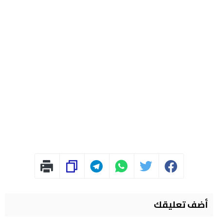
أضف تعليقك