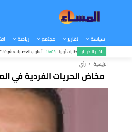
سياسة
تقارير
مجتمع
رياضة
اقت
اخــر الاخبــار
 الأصابع والوجه تربك مطارات أوربا
14:03
أسلوب العصابات: شركة “أمانديس”
الرئيسية
رأي
مخاض الحريات الفردية في ال