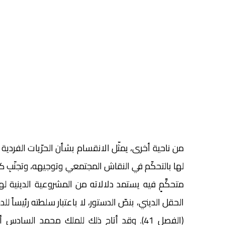
من ناحية أخرى، يمثّل الانقسام بشأن الحرّيات الفردية 
لها بالتحكّم في النقاش المجتمعي وتوجيهه، وتجنّبِ كلّ م
متحكَّمٍ فيه يستمد دلالاته من المشروعية الدينية 
(الفصل 41). وقد أتاح ذلك للملك محمد ال