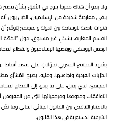
ولا يبدو أن هناك مخرجاً يلوح في الأفق بشأن مصير ه
يلقى معارضةً شديدة من الإسلاميين، الذين يرون أن
انقسم المغاربة، بشكلٍ غير مسبوق، حول ”الخطّة الو
الرحمن اليوسفي ورفضها الإسلاميون والقطاع المحاف
يشهد المجتمع المغربي تحوّلاتٍ على صعيد أنماط ا
الحرّيات الفردية وتجاهلها. وعليه، يصبح المُشرِّع 
المجتمع، الذي يميل، على ما يبدو، إلى القطاع المحا
التوافقات وحدودها ومرجعياتها التي من المفروض أ
الشرعية الدستورية في هذا القانون.