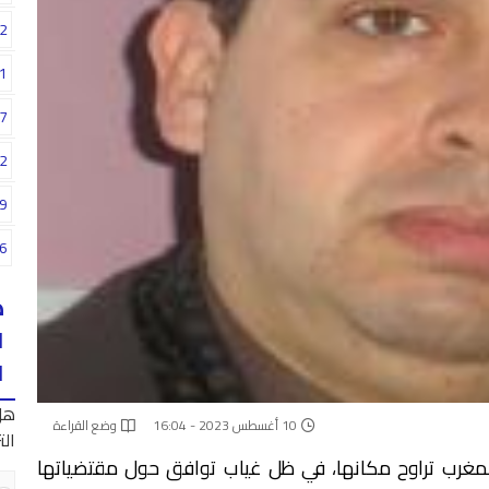
2
1
7
2
9
6
ه
ا
ا
هل
10 أغسطس 2023 - 16:04
وضع القراءة
الت
 المغرب تراوح مكانها، في ظل غياب توافق حول مقتضياتها