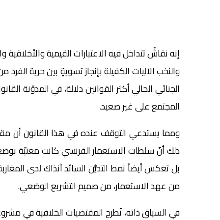
إنه نقاشٌ تتداخل فيه الاعتبارات القيمية والأخلاقية
والنخب الآليات الكفيلة بإنجاز تسويةٍ بين حرية الفرد 
الجنائي الحالي أكثر القوانين دلالة، في المدوّنة القا
المجتمع على غير صعيد.
ومما يستدعي التوقف عنده في هذا القانون أن مقتضيا
ذلك أنّ سلطات الاستعمار الفرنسي كانت معنيّة بوضع 
بل تعكس أيضاً نمط التديُّن السائد آنذاك لدى المغارب
من عهد الاستعمار، من صميم التشريع الوضعي.
في السياق ذاته، تَطرح المقتضيات الخلافية في مشروع 