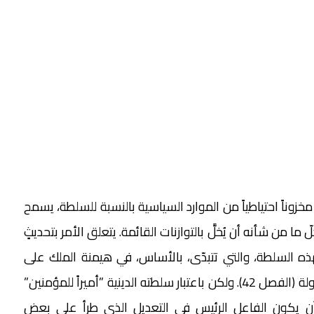
مخزوناً احتياطياً من الموارد السياسية بالنسبة للسلطة، يسمح
ا من شأنه أن يُخلَّ بالتوازنات القائمة. يتعلق الأمر بتحديثٍ
لهذه السلطة، والتي تتبدّى، بالأساس، في هيمنة الملك على
الحقل الديني، بنصّ الدستور، لا باعتبار سلطته رئيساً للدولة (الفصل 42). ولكن باعتبار سلطته الدينية ”أميراً للمؤمنين”
سادس أن يكون الفاعل الرئيس في التعديل الذي طرأ على بعض