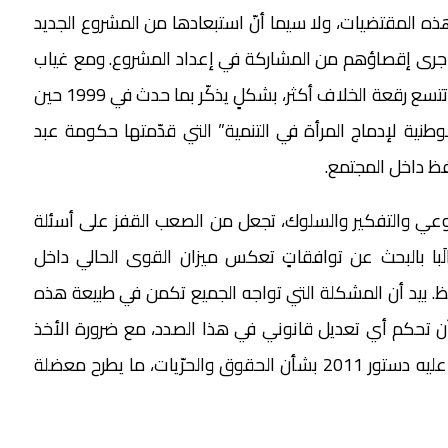
ذه المقتضيات، ولا سيما أنّ استبعادها من المشروع الجديد
ه جرى إقصاؤهم من المشاركة في إعداد المشروع. ومع غياب
قنوات ناجعة للوساطة بين الدولة والمجتمع يُتوقّع أن تتسع رقعة الخلاف أكثر، بشكلٍ يذكّر بما حدث في 1999 حين
طنية لإدماج المرأة في التنمية” التي قدّمتها حكومة عبد
ظ داخل المجتمع.
لوعي والتفكير والسلوك، تجعل من الصعب القفز على أسئلة
مطالَبا بالبحث عن توافقاتٍ تعكس ميزان القوى الحالي داخل
فظ. بيد أن المشكلة التي تواجه الجميع تكمن في طبيعة هذه
ن تحكم أي تعديل قانوني في هذا الصدد، مع ضرورة الأخذ
بالاعتبار التناقض بين القانون الجنائي الحالي وما نصَّ عليه دستور 2011 بشأن الحقوق والحرّيات، ما يطرح معضلة