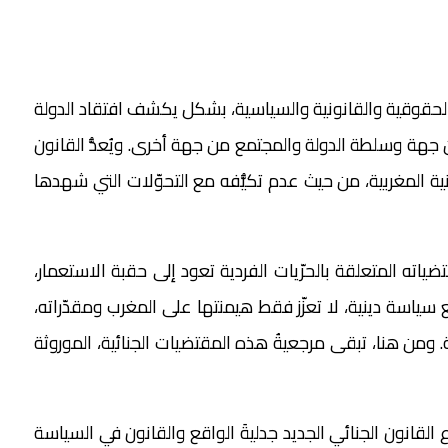
 والحقوقية والقانونية والسياسية، بشكل يكشف افتقاد الدولة
من جهة وسلطة الدولة والمجتمع من جهة أخرى. ويُعدُّ القانون
نونية المغربية، من حيث عدم تكيُّفه مع التحوّلات التي شهدها
ته المتعلقة بالحرّيات الفردية تعود إلى حقبة الاستعمار،
سياسة دينية، لا تعزّز فقط هيمنتها على المغرب ومقدّراته،
ة. ومن هنا، تبقى مرجعيةُ هذه المقتضيات الجنائية، الموروثة
القانون الجنائي الجديد جدليةَ الواقع والقانون في السياسة