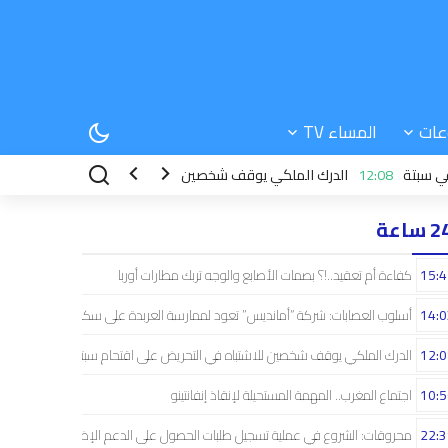
عات
المساء TV
12:08
الدرك الملكي يوقف شخصين للاشتباه في التحريض على اقتحام سبتة
 ساعة
15:4
كفاءة أم تعقيد..!؟ بصمات الأصابع والوجه تربك مطارات أوربا
14:0
أسلوب العصابات: شركة “أمانديس” تعود لممارسة العربدة على سكان الشمال..!
12:0
الدرك الملكي يوقف شخصين للاشتباه في التحريض على اقتحام سبتة
10:5
اجتماع المغرب.. المهمة المستحيلة لإنقاذ إنفانتينو
22:3
محروقات: الشروع في عملية تسجيل طلبات الحصول على الدعم الإضافي