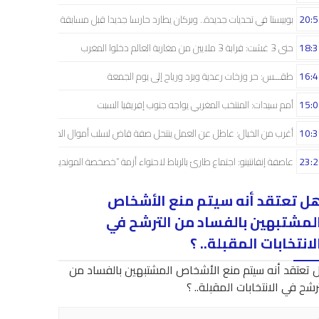
20:5
بوبيستا في تحديات جديدة.. وبركان يطارد حارسا جديدا قبل مسابقة دوري الأبطال
18:3
حتى 3 غشت: قرابة 3 ملايين من مغاربة العالم دخلوا المغرب
16:4
طقـــس: حر وزخات رعدية وبرَد ورياح إلى يوم الجمعة
15:0
أمم سيدات: المنتخب المغربي يواجه جنوب إفريقيا السبت
10:3
أغرب من الخيال: عاطل عن العمل ينتحل صفة قاض لسلب أموال الضحايا
23:2
عاصفة إنفانتينو: اجتماع طارئ بالرباط لاحتواء أزمة “خصخصة المونديال”
ل تعتقد أنه سيتم منع الأشخاص
لمشتبهين بالفساد من الترشح في
لانتخابات المقبلة.. ؟
 تعتقد أنه سيتم منع الأشخاص المشتبهين بالفساد من
رشح في الانتخابات المقبلة.. ؟