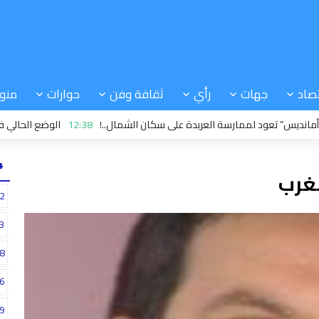
صاد
جهات
رأي
ثقافة وفن
حوارات
منو
 تعود لممارسة العربدة على سكان الشمال..!
12:38
الوضع الحالي في سبتة
24
مغرب
2
3
8
6
9