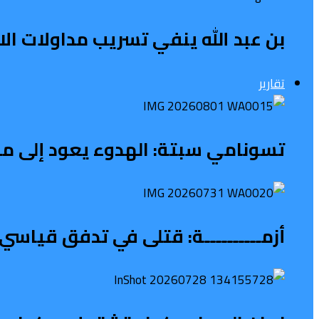
بن عبد الله ينفي تسريب مداولات الاج
تقارير
تسونامي سبتة: الهدوء يعود إلى محي
أزمــــــــــة: قتلى في تدفق قياسي 