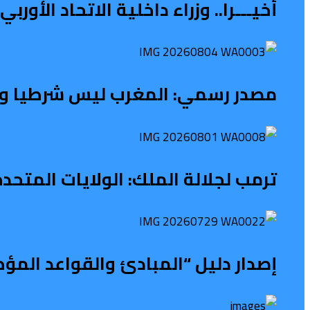
أخيـــرا.. وزراء داخلية الاتحاد الأو
مصدر رسمي: المغرب ليس شرطيا ولا ح
ترمب لجلالة الملك: الولايات المتح
إصدار دليل “المبادئ والقواعد المؤ