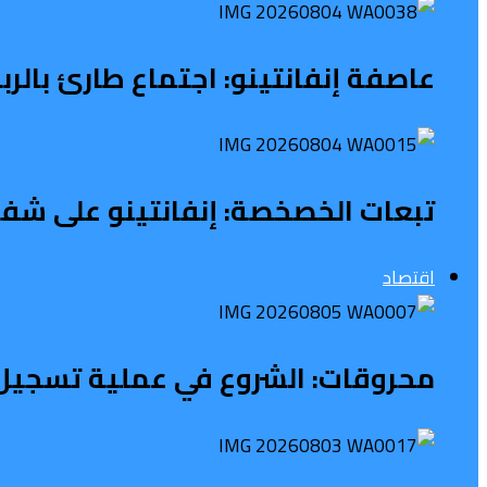
عاصفة إنفانتينو: اجتماع طارئ بالر
تبعات الخصخصة: إنفانتينو على شفا 
اقتصاد
محروقات: الشروع في عملية تسجيل 