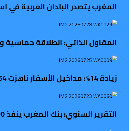
المغرب يتصدر البلدان العربية في 
المقاول الذاتي: انطلاقة حماسية ونه
زيادة 14%: مداخيل الأسفار ناهزت 54 مليار درهم
التقرير السنوي: بنك المغرب ينفذ 1100 نشاط لتعزيز الثقافة المالية خلال 2025