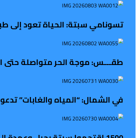
تسونامي سبتة: الحياة تعود إلى طب
طقـــس: موجة الحر متواصلة حتى الث
في الشمال: “المياه والغابات” تدعو 
1500 اقتحموا سبتة بحرا.. وعمدة المدينة يطالب بحالة طوارئ