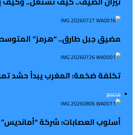
نيران الصيف.. كيف تشتعل.. وكيف ي
مضيق جبل طارق.. “هرمز” المتوسطي 
تكلفة ضخمة: المغرب يبدأ حشد تمويل 
مجتمع
أسلوب العصابات: شركة “أمانديس” ت