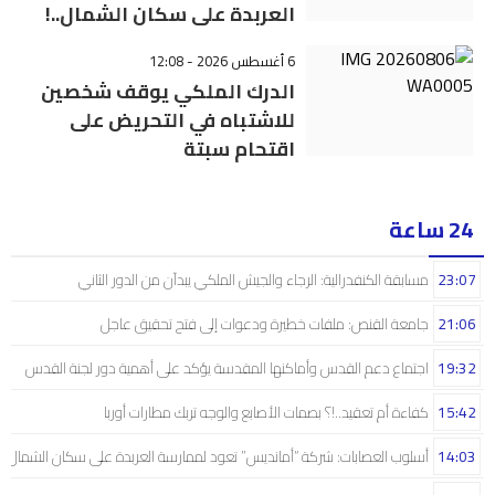
العربدة على سكان الشمال..!
6 أغسطس 2026 - 12:08
الدرك الملكي يوقف شخصين
للاشتباه في التحريض على
اقتحام سبتة
24 ساعة
23:07
مسابقة الكنفدرالية: الرجاء والجيش الملكي يبدآن من الدور الثاني
21:06
جامعة القنص: ملفات خطيرة ودعوات إلى فتح تحقيق عاجل
19:32
اجتماع دعم القدس وأماكنها المقدسة يؤكد على أهمية دور لجنة القدس
15:42
كفاءة أم تعقيد..!؟ بصمات الأصابع والوجه تربك مطارات أوربا
14:03
أسلوب العصابات: شركة “أمانديس” تعود لممارسة العربدة على سكان الشمال..!