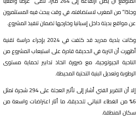
المتوقع أن يصل ارتفاعه إلى 264 مترًا، تلقى “عرضًا واقعيًا
وجادًا” من المغرب لاستضافته، في وقت يبحث فيه المستثمرون
عن مواقع بديلة داخل إسبانيا وخارجها لضمان تنفيذ المشروع.
وكانت بلدية مدريد قد كلفت في 2024 بإجراء دراسة تقنية
أظهرت أن التربة في الحديقة قادرة على استيعاب المشروع من
الناحية الجيولوجية، مع ضرورة اتخاذ تدابير لحماية مستوى
الرطوبة وتعديل البنية التحتية المحيطة.
إلا أن التقرير الفني أشار إلى تأثير العجلة على 294 شجرة تمثل
6% من الغطاء النباتي للحديقة، ما أثار اعتراضات واسعة من
سكان المنطقة.