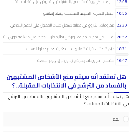
12:08
الدرك الملكي يوقف شخصين للاشتباه في التحريض على اقتحام سبتة
10:56
اجتماع المغرب.. المهمة المستحيلة لإنقاذ إنفانتينو
22:39
محروقات: الشروع في عملية تسجيل طلبات الحصول على الدعم الإضافي
20:52
بوبيستا في تحديات جديدة.. وبركان يطارد حارسا جديدا قبل مسابقة دوري الأبط
18:31
حتى 3 غشت: قرابة 3 ملايين من مغاربة العالم دخلوا المغرب
16:47
طقـــس: حر وزخات رعدية وبرَد ورياح إلى يوم الجمعة
هل تعتقد أنه سيتم منع الأشخاص المشتبهين
بالفساد من الترشح في الانتخابات المقبلة.. ؟
هل تعتقد أنه سيتم منع الأشخاص المشتبهين بالفساد من الترشح
في الانتخابات المقبلة.. ؟
نعم