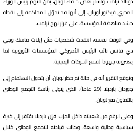
دونالد ترامب. وأشار بعض حلفاء لوبان، بمن فيهم رئيس الوزراء
المجري فيكتور أوربان، إلى أنها قد تحوّل المحاكمة إلى نقطة
حشد مناهضة للمؤسسة، على غرار نهج ترامب.
وفي الوقت نفسه، انتقدت شخصيات مثل إيلات ماسك وجي
دي فانس نائب الرئيس الأميركي المؤسسات الأوروبية لما
يعتبرونه جهودا لقمع الحركات اليمينية.
وتوقع التقرير أنه في حالة تم حظر لوبان، أن يتحول الاهتمام إلى
جوردان بارديلا (29 عاما)، الذي يتولى رئاسة التجمع الوطني
بالتعاون مع لوبان.
وعلى الرغم من شعبيته داخل الحزب، فإن بارديلا يفتقر إلى خبرة
سياسية وطنية واسعة. وكانت قيادته للتجمع الوطني خلال