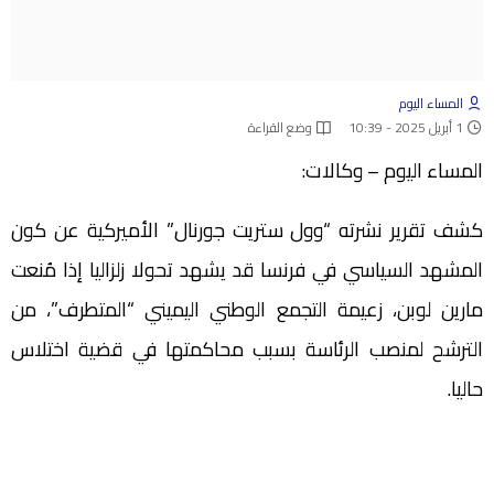
المساء اليوم
1 أبريل 2025 - 10:39
وضع القراءة
المساء اليوم – وكالات:
كشف تقرير نشرته “وول ستريت جورنال” الأميركية عن كون
المشهد السياسي في فرنسا قد يشهد تحولا زلزاليا إذا مُنعت
مارين لوبن، زعيمة التجمع الوطني اليميني “المتطرف”، من
الترشح لمنصب الرئاسة بسبب محاكمتها في قضية اختلاس
حاليا.