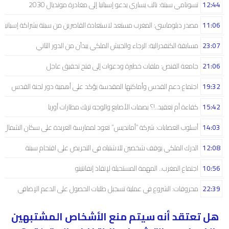
12:44
تسونامي سبتة: نائب يساري يدعو إسبانيا إلى مغادرة مونديال 2030
11:06
مصدر دبلوماسي: المغرب مستعد لاستعادة القاصرين من سبتة بشراكة إسبانية
23:07
مسابقة الكنفدرالية: الرجاء والجيش الملكي يبدآن من الدور الثاني
21:06
جامعة القنص: ملفات خطيرة ودعوات إلى فتح تحقيق عاجل
19:32
اجتماع دعم القدس وأماكنها المقدسة يؤكد على أهمية دور لجنة القدس
15:42
كفاءة أم تعقيد..!؟ بصمات الأصابع والوجه تربك مطارات أوربا
14:03
أسلوب العصابات: شركة “أمانديس” تعود لممارسة العربدة على سكان الشمال..!
12:08
الدرك الملكي يوقف شخصين للاشتباه في التحريض على اقتحام سبتة
10:56
اجتماع المغرب.. المهمة المستحيلة لإنقاذ إنفانتينو
22:39
محروقات: الشروع في عملية تسجيل طلبات الحصول على الدعم الإضافي
هل تعتقد أنه سيتم منع الأشخاص المشتبهين