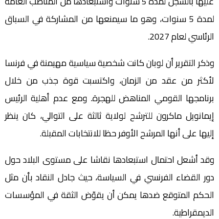
عليها بالسجن لمدة 5 سنوات واستبعادها من المناصب العامة
لمدة 5 سنوات، وهو ما سيمنعها من المشاركة في السباق
الرئاسي لعام 2027.
وذكر التقرير أن لوبان كانت شخصية سياسية مهيمنة في فرنسا
لأكثر من عقد من الزمان، واكتسبت قوة جذب من خلال
برنامجها القومي المناهض للهجرة. ومع عدم أهلية الرئيس
إيمانويل ماكرون للترشح لولاية ثالثة على التوالي، كان ينظر
إليها على أنها المرشح الأوفر حظا للانتخابات المقبلة.
وقد أشعل احتمال استبعادها نقاشا على مستوى البلاد حول
دور القضاء الفرنسي في السياسة، حيث جادل النقاد بأن مثل
الحكم المتوقع ضدها يمكن أن يقوّض الثقة في المؤسسات
الديمقراطية.