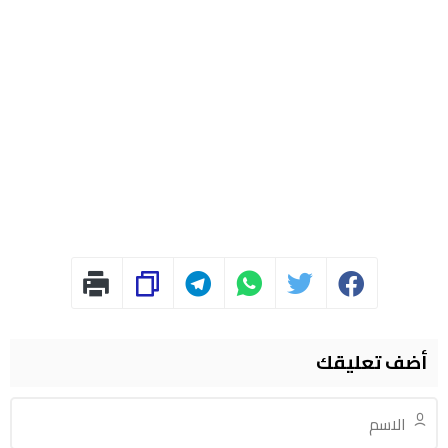
أضف تعليقك