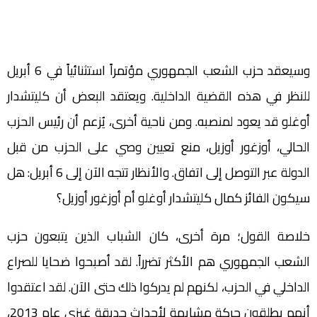
وسيعقد حزب الشعب الجمهوري مؤتمراً استثنائياً في 6 أبريل
للنظر في هذه القضية الداخلية. ويعتقد البعض أن كليتشدار
أوغلو قد يعود لمنصبه. ومن ناحية أخرى، يُزعم أن رئيس الحزب
الحالي، أوزغور أوزيل، منع تعيين وصي على الحزب من قبل
الدولة عبر التوصل إلى اتفاق. والأنظار تتجه الآن إلى 6 أبريل: هل
سيكون الفائز كمال كليتشدار أوغلو أم أوزغور أوزيل؟
خلاصة القول؛ مرة أخرى، كان الشباب الذين يتبعون حزب
الشعب الجمهوري هم الأكثر تضرراً. لقد أصبحوا ضحايا للصراع
الداخلي في الحزب، لكنهم لم يدركوا ذلك حتى الآن. لقد اعتقدوا
أنهم يطلقون حركة مشابهة لأحداث حديقة غيزي عام 2013،