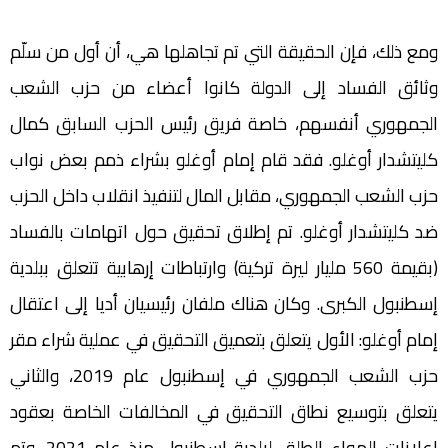
ومع ذلك، فإن الحقيقة التي تم تجاهلها هي، أن أول من سلّم
وثائق الفساد إلى الدولة كانوا أعضاء من حزب الشعب
الجمهوري أنفسهم، خاصة فريق رئيس الحزب السابق كمال
كليتشدار أوغلو. فقد قام إمام أوغلو بشراء ذمم بعض نواب
حزب الشعب الجمهوري، مقابل المال لتنفيذ انقلاب داخل الحزب
ضد كليتشدار أوغلو. تم إطلاق تحقيق حول اتهامات بالفساد
(بقيمة 560 مليار ليرة تركية) وارتباطات إرهابية تتعلق ببلدية
إسطنبول الكبرى. وكان هناك ملفان رئيسيان أديا إلى اعتقال
إمام أوغلو: الأول يتعلق بتعميق التحقيق في عملية شراء مقر
حزب الشعب الجمهوري في إسطنبول عام 2019، والثاني
يتعلق بتوسيع نطاق التحقيق في المخالفات الخاصة بعقود
إعلانات الهواء الطلق لبلدية إسطنبول منذ عام 2021. وتم