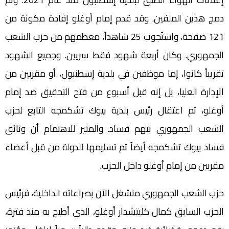
دمج هذين الملفين. وقد قدم إمام أوغلو إفادة مكونة من
121 صفحة، واستُجوب 25 شاهداً، معظمهم من حزب الشعب
الجمهوري. وكان أربعة شهود فقط سريين. وجميع الشهود
تقريباً كانوا، إما موظفين في بلدية إسطنبول، أو مقربين من
الإدارة العليا، بل إنه قبل أسبوع من فتح التحقيق ضد إمام
أوغلو، تم اعتقال رئيس بلدية بيوك تشكمجه التابع لحزب
الشعب الجمهوري بتهم فساد. والمثير للاهتمام أن وثائق
فساد بيوك تشكمجه أيضاً تم تسليمها للدولة من قبل أعضاء
مقربين من إمام أوغلو داخل الحزب.
حزب الشعب الجمهوري منشغل الآن بصراعاته الداخلية، فرئيس
الحزب السابق كمال كليتشدار أوغلو، الذي أطيح به منذ فترة،