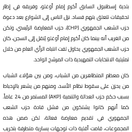
بلدية إسطنبول السابق أكرم إمام أوغلو، وفريقه في إطار
تحقيقات تتعلق بتهم فساد. نزل الناس إلى الشوارع بعد دعوة
حزب الشعب الجمهوري (CHP)، حزب المعارضة الرئيسي. ولكن
من الغريب أنه بينما كان أكرم إمام أوغلو يُنقل إلى السجن، كان
حزب الشعب الجمهوري يحاول لفت انتباه الرأي العام من خلال
تمثيلية الانتخابات التمهيدية ذات المرشح الواحد.
كان معظم المتظاهرين من الشباب، ومن بين هؤلاء الشباب
من يحزن على سقوط نظام الأسد، ومنهم من يشعر بالإحباط
بسبب حكم حزب العدالة والتنمية (AKP) المستمر من 24 عاماً.
كما أنهم كانوا يشتكون من فشل قادة حزب الشعب
الجمهوري في تقديم معارضة فعالة، لكن ضمن هذه
المجموعات، قامت أقلية ذات توجهات يسارية متطرفة بتخريب