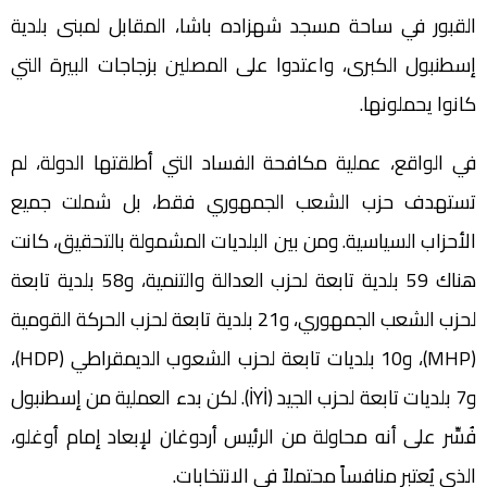
القبور في ساحة مسجد شهزاده باشا، المقابل لمبنى بلدية
إسطنبول الكبرى، واعتدوا على المصلين بزجاجات البيرة التي
كانوا يحملونها.
في الواقع، عملية مكافحة الفساد التي أطلقتها الدولة، لم
تستهدف حزب الشعب الجمهوري فقط، بل شملت جميع
الأحزاب السياسية. ومن بين البلديات المشمولة بالتحقيق، كانت
هناك 59 بلدية تابعة لحزب العدالة والتنمية، و58 بلدية تابعة
لحزب الشعب الجمهوري، و21 بلدية تابعة لحزب الحركة القومية
(MHP)، و10 بلديات تابعة لحزب الشعوب الديمقراطي (HDP)،
و7 بلديات تابعة لحزب الجيد (İYİ). لكن بدء العملية من إسطنبول
فُسِّر على أنه محاولة من الرئيس أردوغان لإبعاد إمام أوغلو،
الذي يُعتبر منافساً محتملاً في الانتخابات.