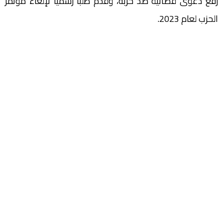
رفع دعوى قضائية ضد حزبه، وقدم طلباً رسمياً لإلغاء مؤتمر
الحزب لعام 2023.