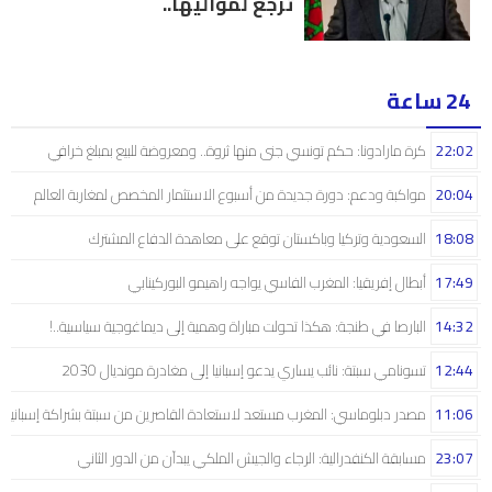
تْرجع لمواليها..
24 ساعة
22:02
كرة مارادونا: حكم تونسي جنى منها ثروة.. ومعروضة للبيع بمبلغ خرافي
20:04
مواكبة ودعم: دورة جديدة من أسبوع الاستثمار المخصص لمغاربة العالم
18:08
السعودية وتركيا وباكستان توقع على معاهدة الدفاع المشترك
17:49
أبطال إفريقيا: المغرب الفاسي يواجه راهيمو البوركينابي
14:32
البارصا في طنجة: هكذا تحولت مباراة وهمية إلى ديماغوجية سياسية..!
12:44
تسونامي سبتة: نائب يساري يدعو إسبانيا إلى مغادرة مونديال 2030
11:06
مصدر دبلوماسي: المغرب مستعد لاستعادة القاصرين من سبتة بشراكة إسبانية
23:07
مسابقة الكنفدرالية: الرجاء والجيش الملكي يبدآن من الدور الثاني