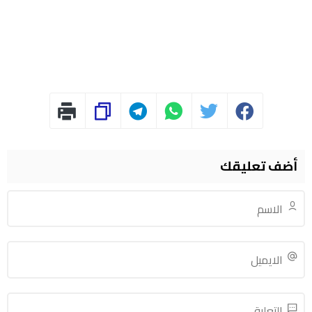
أضف تعليقك