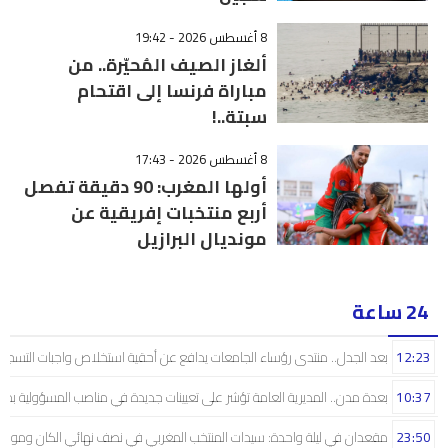
8 أغسطس 2026 - 19:42
ألغاز الصيف المُحيّرة.. من
مباراة فرنسا إلى اقتحام
سبتة..!
8 أغسطس 2026 - 17:43
أولها المغرب: 90 دقيقة تفصل
أربع منتخبات إفريقية عن
مونديال البرازيل
24 ساعة
12:23
بعد الجدل.. منتدى رؤساء الجامعات يدافع عن أحقية استخلاص واجبات التسجيل 
10:37
بعدة مدن.. المديرية العامة تؤشر على تعيينات جديدة في مناصب المسؤولية بمص
23:50
مقعدان في ليلة واحدة: سيدات المنتخب المغربي في نصف نهائي الكان ومونديال