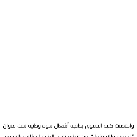
واحتضنت كلية الحقوق بطنجة أشغال ندوة وطنية تحت عنوان
“الرقمنة والاستثمار”، من تنظيم نادي الطلبة الدكاترة بالتنسيق