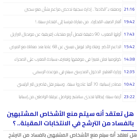
21:16
وصفته بـ”الكاذبة”.. إدارة سجنية تدحض مزاعم بشأن منع سجين
19:42
ألغاز الصيف المُحيّرة.. من مباراة فرنسا إلى اقتحام سبتة..!
17:43
أولها المغرب: 90 دقيقة تفصل أربع منتخبات إفريقية عن مونديال البرازيل
15:42
الداعم الأكبر: وفاة والد ليونيل ميسي عن 68 عاما بعد معاناة مع المرض
14:38
كولومبيا تعلن تغييرا في موقفها وتعترف بسيادة المغرب على الصحراء
12:35
وزارة التعليم: الدخول المدرسي سیتم في موعده الرسمي
10:42
مصادر إسبانية: 70 ألفا غادروا سبتة.. وسيتم نقل قاصرين للبر الرئيسي
23:22
أزمة سبتة: إيطاليا تتحدى سانشيز وتواصل عرقلة الواصلين من إسبانيا
هل تعتقد أنه سيتم منع الأشخاص المشتبهين
بالفساد من الترشح في الانتخابات المقبلة.. ؟
هل تعتقد أنه سيتم منع الأشخاص المشتبهين بالفساد من الترشح