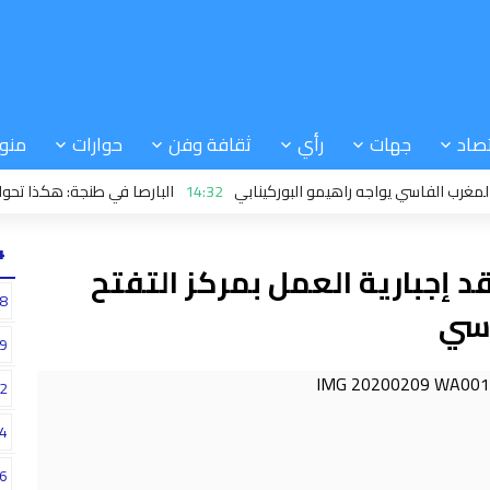
صاد
جهات
رأي
ثقافة وفن
حوارات
منو
 الفاسي يواجه راهيمو البوركينابي
14:32
البارصا في طنجة: هكذا تحولت مبار
24
C بتطوان تنتقد إجبارية العمل بمركز التفتح
8
اسي
9
2
4
6