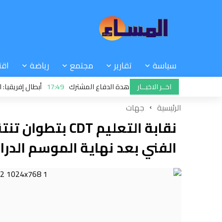
سياسة
تقارير
مجتمع
رياضة
اقت
اخــر الاخبــار
 وباكستان توقع على معاهدة الدفاع المشترك
17:49
أبطال إفريقيا: المغرب
 شركة “أمانديس” تعود لممارسة العربدة على سكان الشمال..!
الرئيسية
جهات
نقابة التعليم DT
الفني بعد نهاية الموسم الدر