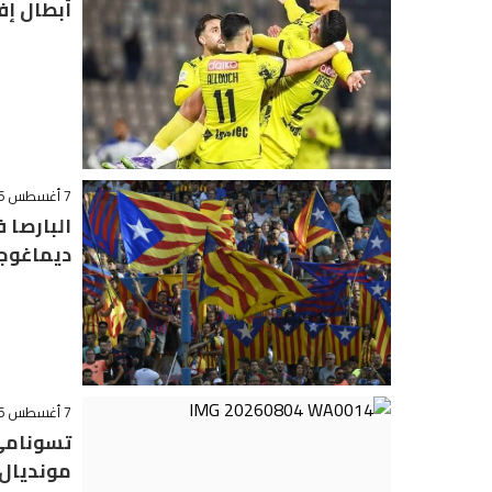
أبطال إف
7 أغسطس 2026 - 14:32
البارصا 
ديماغوجي
7 أغسطس 2026 - 12:44
تسونامي 
مونديال 030