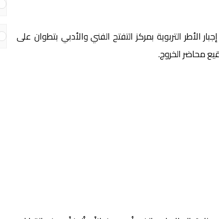
تقد المكتب الإقليمي للنقابة الوطنية للتعليم CDT، إجبار الأطر التربوية بمركز التفتح الفني والأدبي بتطوان على
ع محاضر الخروج.