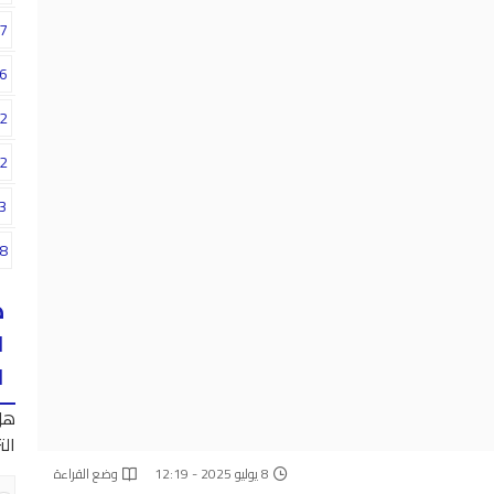
7
6
2
2
3
8
ه
ا
ا
هل
الت
8 يوليو 2025 - 12:19
وضع القراءة