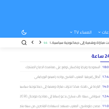
عات
المساء TV
اة وهمية إلى ديماغوجية سياسية..!
12:44
تسونامي سبتة: نائب يساري يدعو إسبا
 ساعة
18:0
السعودية وتركيا وباكستان توقع على معاهدة الدفاع المشترك
17:4
أبطال إفريقيا: المغرب الفاسي يواجه راهيمو البوركينابي
14:3
البارصا في طنجة: هكذا تحولت مباراة وهمية إلى ديماغوجية سياسية..!
12:4
تسونامي سبتة: نائب يساري يدعو إسبانيا إلى مغادرة مونديال 2030
11:0
مصدر دبلوماسي: المغرب مستعد لاستعادة القاصرين من سبتة بشراكة إسبانية