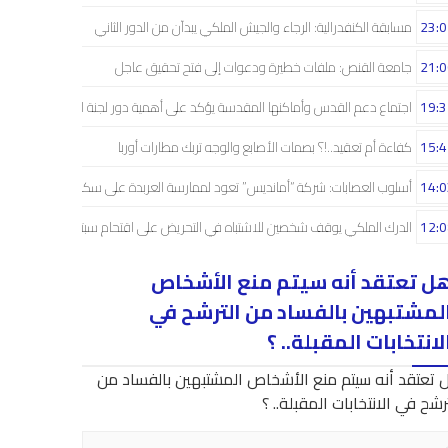
23:0
مسابقة الكنفدرالية: الرجاء والجيش الملكي يبدآن من الدور الثاني
21:0
جامعة القنص: ملفات خطيرة ودعوات إلى فتح تحقيق عاجل
19:3
اجتماع دعم القدس وأماكنها المقدسة يؤكد على أهمية دور لجنة القدس
15:4
كفاءة أم تعقيد..!؟ بصمات الأصابع والوجه تربك مطارات أوربا
14:0
أسلوب العصابات: شركة “أمانديس” تعود لممارسة العربدة على سكان الشمال..!
12:0
الدرك الملكي يوقف شخصين للاشتباه في التحريض على اقتحام سبتة
ل تعتقد أنه سيتم منع الأشخاص
لمشتبهين بالفساد من الترشح في
لانتخابات المقبلة.. ؟
 تعتقد أنه سيتم منع الأشخاص المشتبهين بالفساد من
رشح في الانتخابات المقبلة.. ؟