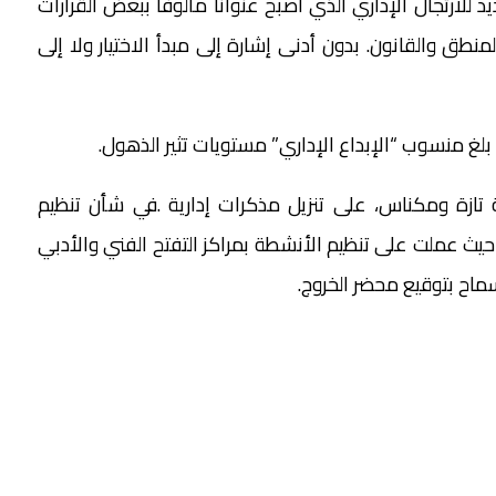
د للارتجال الإداري الذي أصبح عنواناً مألوفاً ببعض القرارات
منطق والقانون. بدون أدنى إشارة إلى مبدأ الاختيار ولا إلى
 بلغ منسوب “الإبداع الإداري” مستويات تثير الذهول.
ة تازة ومكناس، على تنزيل مذكرات إدارية .في شأن تنظيم
 حيث عملت على تنظيم الأنشطة بمراكز التفتح الفني والأدبي
سماح بتوقيع محضر الخروج.