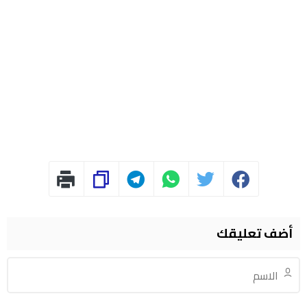
أضف تعليقك