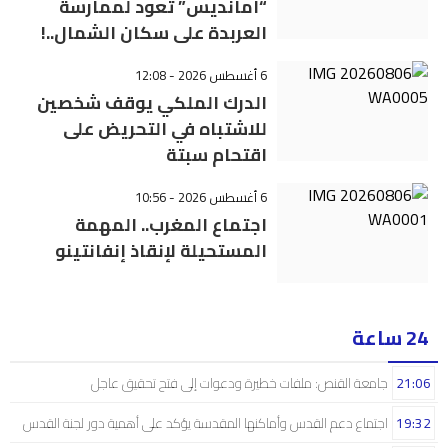
“أمانديس” تعود لممارسة
العربدة على سكان الشمال..!
6 أغسطس 2026 - 12:08
الدرك الملكي يوقف شخصين
للاشتباه في التحريض على
اقتحام سبتة
6 أغسطس 2026 - 10:56
اجتماع المغرب.. المهمة
المستحيلة لإنقاذ إنفانتينو
24 ساعة
21:06
جامعة القنص: ملفات خطيرة ودعوات إلى فتح تحقيق عاجل
19:32
اجتماع دعم القدس وأماكنها المقدسة يؤكد على أهمية دور لجنة القدس