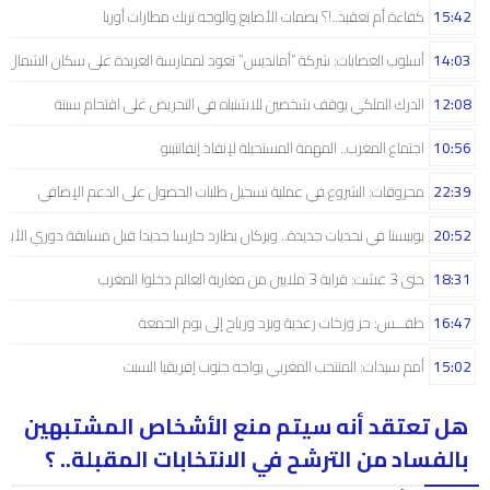
15:42
كفاءة أم تعقيد..!؟ بصمات الأصابع والوجه تربك مطارات أوربا
14:03
أسلوب العصابات: شركة “أمانديس” تعود لممارسة العربدة على سكان الشمال..!
12:08
الدرك الملكي يوقف شخصين للاشتباه في التحريض على اقتحام سبتة
10:56
اجتماع المغرب.. المهمة المستحيلة لإنقاذ إنفانتينو
22:39
محروقات: الشروع في عملية تسجيل طلبات الحصول على الدعم الإضافي
20:52
بوبيستا في تحديات جديدة.. وبركان يطارد حارسا جديدا قبل مسابقة دوري الأبط
18:31
حتى 3 غشت: قرابة 3 ملايين من مغاربة العالم دخلوا المغرب
16:47
طقـــس: حر وزخات رعدية وبرَد ورياح إلى يوم الجمعة
15:02
أمم سيدات: المنتخب المغربي يواجه جنوب إفريقيا السبت
هل تعتقد أنه سيتم منع الأشخاص المشتبهين
بالفساد من الترشح في الانتخابات المقبلة.. ؟