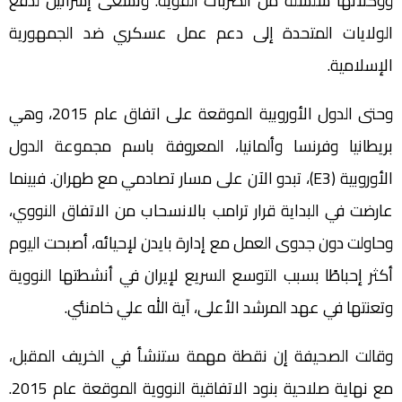
ووكلائها سلسلة من الضربات القوية. وتسعى إسرائيل لدفع
الولايات المتحدة إلى دعم عمل عسكري ضد الجمهورية
الإسلامية.
وحتى الدول الأوروبية الموقعة على اتفاق عام 2015، وهي
بريطانيا وفرنسا وألمانيا، المعروفة باسم مجموعة الدول
الأوروبية (E3)، تبدو الآن على مسار تصادمي مع طهران. فبينما
عارضت في البداية قرار ترامب بالانسحاب من الاتفاق النووي،
وحاولت دون جدوى العمل مع إدارة بايدن لإحيائه، أصبحت اليوم
أكثر إحباطًا بسبب التوسع السريع لإيران في أنشطتها النووية
وتعنتها في عهد المرشد الأعلى، آية الله علي خامنئي.
وقالت الصحيفة إن نقطة مهمة ستنشأ في الخريف المقبل،
مع نهاية صلاحية بنود الاتفاقية النووية الموقعة عام 2015.