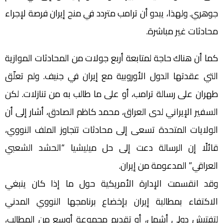
جوهري. ولهذا، يبدو أن ترامب متردد في منح إيران فرصة لإجراء
محادثات غير مباشرة.
كما أن هناك حاجة لمتابعة أربع جولات من المحادثات الموازية
التي عقدتها الدول الأوروبية مع إيران في جنيف. ولم تعلّق
طهران على رسالة ترامب، أو على ما طالب به من تنازلات. لكن
السفير الإيراني لدى العراق، محمد كاظم الصادق، أشار إلى أن
الولايات المتحدة تسعى إلى محادثات تتجاوز الملف النووي،
قائلًا إن الرسالة دعت إلى حل ميليشيا “الحشد الشعبي
العراقي” المدعومة من إيران.
وقد انقسمت الإدارة الأمريكية حول ما إذا كان ينبغي
الاكتفاء بمطالبة إيران بإخضاع برنامجها النووي المدني
لتفتيش دولي أشمل، أو تقديم مجموعة أوسع من المطالب،