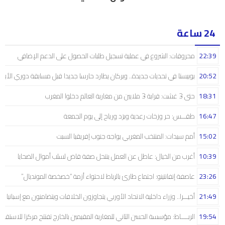
24 ساعة
22:39
محروقات: الشروع في عملية تسجيل طلبات الحصول على الدعم الإضافي
20:52
بوبيستا في تحديات جديدة.. وبركان يطارد حارسا جديدا قبل مسابقة دوري الأبط
18:31
حتى 3 غشت: قرابة 3 ملايين من مغاربة العالم دخلوا المغرب
16:47
طقـــس: حر وزخات رعدية وبرَد ورياح إلى يوم الجمعة
15:02
أمم سيدات: المنتخب المغربي يواجه جنوب إفريقيا السبت
10:39
أغرب من الخيال: عاطل عن العمل ينتحل صفة قاض لسلب أموال الضحايا
23:26
عاصفة إنفانتينو: اجتماع طارئ بالرباط لاحتواء أزمة “خصخصة المونديال”
21:49
أخيـــرا.. وزراء داخلية الاتحاد الأوربي يتجاوزون الخلافات ويتضامنون مع إسبانيا
19:54
الربـــــاط: مؤسسة الحسن الثاني للمغاربة المقيمين بالخارج تفتتح مركزا للاستقبال