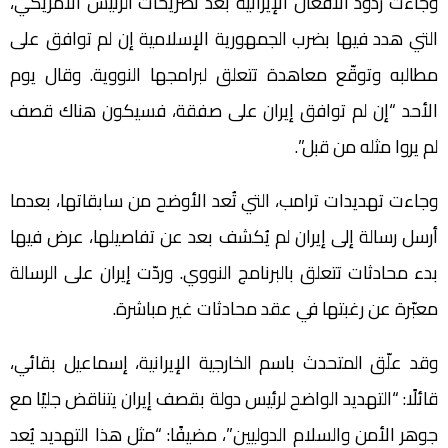
وجاءت ردود الأفعال الإيرانية بعد تصريحات الرئيس الأمريكي،
التي هدد فيها بضرب الجمهورية الإسلامية إن لم توافق على
مطالبه وتوقّع معاهدة تتعلق لبرامجها النووية. وقال يوم
الأحد “إن لم توافق إيران على صفقة، فسيكون هناك قصف
لم يروا مثله من قبل”.
وجاءت تهديدات ترامب، التي تُعد الأوضح من سابقاتها، بعدما
أرسل رسالة إلى إيران لم يُكشف بعد عن تفاصيلها، عرض فيها
بدء محادثات تتعلق بالبرنامج النووي. وردّت إيران على الرسالة
معبّرة عن رغبتها في عقد محادثات غير مباشرة.
وقد علّق المتحدث باسم الخارجية الإيرانية، إسماعيل بقائي،
قائلًا: “التهديد الواضح لرئيس دولة بقصف إيران يتناقض جليًا مع
جوهر الأمن والسلام الدوليين”، مضيفًا: “مثل هذا التهديد يُعد