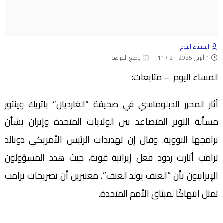
المساء اليوم
1 أبريل 2025 - 11:42
وضع القراءة
المساء اليوم – متابعات:
أثار المحرر الدبلوماسي في صحيفة “الغارديان” باتريك وينتور
مسألة التوتر المتصاعد بين الولايات المتحدة وإيران بشأن
برامجها النووية. وقال إن تهديدات الرئيس الأمريكي دونالد
ترامب أثارت ردود فعل إيرانية قوية، حيث هدد المسؤولون
الإيرانيون بأن “العنف يولد العنف”، معتبرين أن تصريحات ترامب
تمثل انتهاكًا لميثاق الأمم المتحدة.