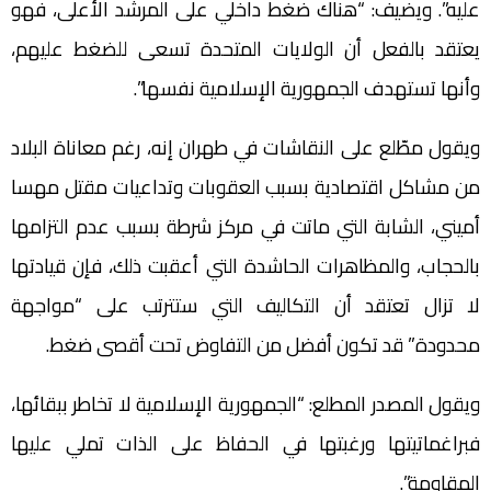
عليه”. ويضيف: “هناك ضغط داخلي على المرشد الأعلى، فهو
يعتقد بالفعل أن الولايات المتحدة تسعى للضغط عليهم،
وأنها تستهدف الجمهورية الإسلامية نفسها”.
ويقول مطّلع على النقاشات في طهران إنه، رغم معاناة البلاد
من مشاكل اقتصادية بسبب العقوبات وتداعيات مقتل مهسا
أميني، الشابة التي ماتت في مركز شرطة بسبب عدم التزامها
بالحجاب، والمظاهرات الحاشدة التي أعقبت ذلك، فإن قيادتها
لا تزال تعتقد أن التكاليف التي ستترتب على “مواجهة
محدودة” قد تكون أفضل من التفاوض تحت أقصى ضغط.
ويقول المصدر المطلع: “الجمهورية الإسلامية لا تخاطر ببقائها،
فبراغماتيتها ورغبتها في الحفاظ على الذات تملي عليها
المقاومة”.