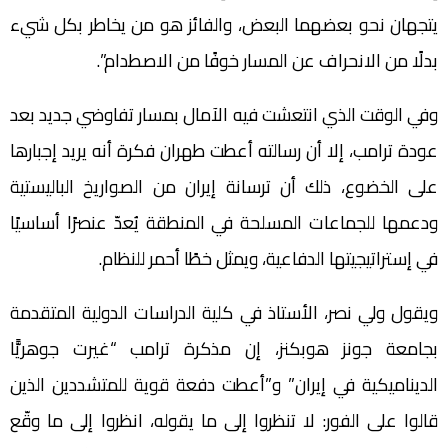
يتجهان نحو بعضهما البعض، والفائز هو من يخاطر بكل شيء
بدلًا من الانحراف عن المسار خوفًا من الاصطدام”.
وفي الوقت الذي انتعشت فيه الآمال بمسار تفاوضي جديد بعد
عودة ترامب، إلا أن رسالته أعطت طهران فكرة أنه يريد إجبارها
على الخضوع، ذلك أن ترسانة إيران من الصواريخ الباليستية
ودعمها للجماعات المسلحة في المنطقة يُعدّ عنصرًا أساسيًا
في إستراتيجيتها الدفاعية، ويمثل خطًا أحمر للنظام.
ويقول ولي نصر، الأستاذ في كلية الدراسات الدولية المتقدمة
بجامعة جونز هوبكنز، إن مذكرة ترامب “غيرت جوهريًّا
الديناميكية في إيران” و”أعطت دفعة قوية للمتشددين الذين
قالوا على الفور: لا تنظروا إلى ما يقوله، انظروا إلى ما وقّع