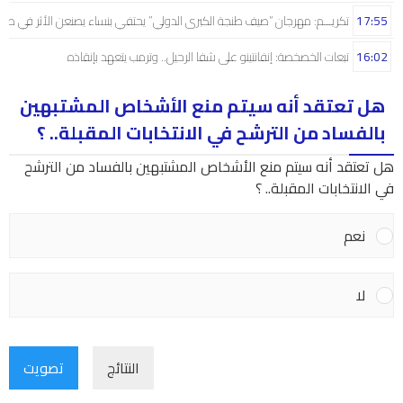
17:55
تكريـــم: مهرجان “صيف طنجة الكبرى الدولي” يحتفي بنساء يصنعن الأثر في صم
16:02
تبعات الخصخصة: إنفانتينو على شفا الرحيل.. وترمب يتعهد بإنقاذه
هل تعتقد أنه سيتم منع الأشخاص المشتبهين
بالفساد من الترشح في الانتخابات المقبلة.. ؟
هل تعتقد أنه سيتم منع الأشخاص المشتبهين بالفساد من الترشح
في الانتخابات المقبلة.. ؟
نعم
لا
النتائج
تصويت