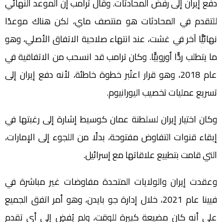
دفع إيران إلى رفض المحادثات. وقال ترامب إن الموعد النهائي
للتقدم في المحادثات هو منتصف ماي، لكن هناك موعدًا
نهائيًّا آخر في غشت، عند انتهاء صلاحية الاتفاق الأصلي، وهو
ما يتطلب ردًّا أوروبيًّا. وكان ترامب قد انسحب من الاتفاقية في
عام 2018، وهو قرار اعتُبر خطوة خاطئة، لأنه دفع إيران إلى
تسريع عمليات تخصيب اليورانيوم.
وكان اختيار إيران لسلطنة عمان كوسيط إشارة إلى رغبتها في
إبقاء قنوات التفاوض مفتوحة، بدلًا من اللجوء إلى الإمارات،
التي قامت بتطبيع علاقاتها مع إسرائيل.
وعقدت إيران والولايات المتحدة مفاوضات غير مباشرة في
فيينا عام 2021، خلال إدارة جو بايدن، وهو أمر اتفق الجميع
على أنه كان مضيعة كبيرة للوقت، ولم يُفضِ إلى أي تقدم