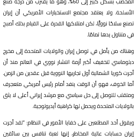
المخصب بشكل كبير إلى 60%، وهو ما يقترب من درجة صنع
الأسلحة. ولا يعتقد مجتمع الاستخبارات الأمريكي أن إيران
تصنع سلاحًا نوويًّا، لكن امتلاكها القدرة على القيام بذلك أصبح
في متناول يدها تمامًا.
وهناك من يأمل في توصل إيران والولايات المتحدة إلى مخرج
دبلوماسي لتخفيف أكبر أزمة انتشار نووي في العالم منذ أن
أجرت كوريا الشمالية أول تجاربها النووية قبل عقدين من الزمن.
أما الخوف، فهو أن الوقت ينفد أمام رئيس أمريكي متعجرف
ومتقلب للتوصل إلى حل سياسي مع مرشد إيراني أعلى لا يثق
بالولايات المتحدة ويحمل لها كراهية أيديولوجية.
ويقول أحد المطلعين على خفايا الأمور في النظام: “لقد أجرت
إيران حسابات عالية المخاطر، إنها لعبة تنافس بين سائقين