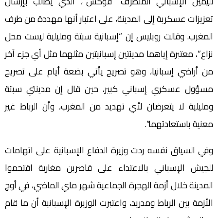
لليمين الإسباني المتطرف “فوكس”، الذي يطالب بإرسال
تعزيزات عسكرية إلى المدينة، على اعتبار أنها مهددة من طرف
المغرب. وقالت روبليس إن “إسبانية سبتة ومليلية ليست محل
نزاع”، معتبرة إياهما مدينتين إسبانيتين مثلهما مثل أي جزء آخر
من أراضي إسبانيا، وهو تصريح يأتي بضعة أيام على تصريح
مسؤول عسكري إسباني كبير، حين قال إن مدينتي سبتة
ومليلية لا يتعرضان لأي تهديد من المغرب، وأن الرباط غير
معنية باستعادتهما”.
وفي السياق نفسه ردت وزيرة الدفاع الإسبانية على اتهامات
للجيش الإسباني بالاعتداء على قاصرين مغاربة اقتحموا
المدينة خلال أزمة الهجرة الجماعية شهر ماي الماضي، في أوج
الأزمة بين الرباط ومدريد، واعتبرت الوزيرة الإسبانية أن ما قام