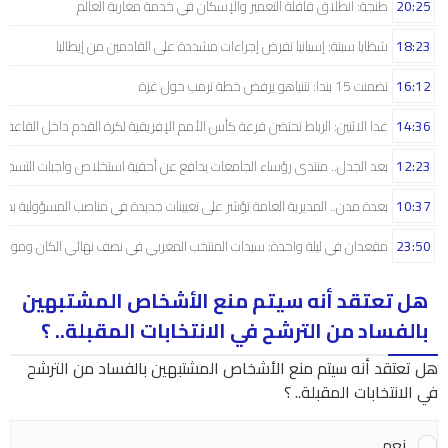
20:25
طنجة: انطلاق قافلة التعمير والإسكان في خدمة مغاربة العالم
18:23
شظايا سبتة: إسبانيا تفرض إجراءات مشددة على القادمين من إيطاليا
16:12
تضمنت 15 بندا: نتنياهو يرفض خطة ترمب حول غزة
14:36
غدا الاثنين: الرباط تحتضن قرعة كأس الأمم الإفريقية لكرة القدم داخل القاعة
12:23
بعد الجدل.. منتدى رؤساء الجامعات يدافع عن أحقية استخلاص واجبات التسجيل 
10:37
بعدة مدن.. المديرية العامة تؤشر على تعيينات جديدة في مناصب المسؤولية بمص
23:50
مقعدان في ليلة واحدة: سيدات المنتخب المغربي في نصف نهائي الكان ومونديال
هل تعتقد أنه سيتم منع الأشخاص المشتبهين
بالفساد من الترشح في الانتخابات المقبلة.. ؟
هل تعتقد أنه سيتم منع الأشخاص المشتبهين بالفساد من الترشح
في الانتخابات المقبلة.. ؟
نعم