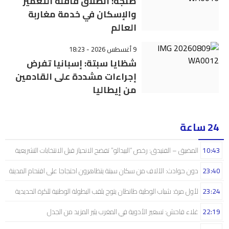
طنجة: انطلاق قافلة التعمير
والإسكان في خدمة مغاربة
العالم
9 أغسطس 2026 - 18:23
شظايا سبتة: إسبانيا تفرض
إجراءات مشددة على القادمين
من إيطاليا
24 ساعة
10:43
المضيق – الفنيدق: رخص “البيدالو” تفضح الانحياز قبل الانتخابات التشريعية
23:40
دون حوادث: الآلاف من سكان سبتة يتظاهرون احتجاجا على اقتحام المدينة
23:24
لأول مرة: شباب الوطية طانطان يتوج بلقب البطولة الوطنية للكرة الحديدية
22:19
غلاء فاحش: تسعير الأدوية في المغرب يثير المزيد من الجدل