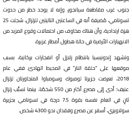
جنوب غرب مقاطعة سيانجور، وإنه لا يوجد خطر من حدوث
تسونامي، مُضيفة أنه في الساعتين التاليتين للزلزال، سُجلت 25
هزة ارتدادية، وأن هناك مخاوف من احتمالات وقوع المزيد من
الانهيارات الأرضية في حالة هطول أمطار غزيرة.
وتشهد إندونيسيا بانتظام زلازل أو انفجارات بركانية، بسبب
موقعها على “حلقة النار” في المحيط الهادئ. ففي عام
2018، تعرضت جزيرتا لومبوك وسومباوا المتجاورتان لزلزال
عنيف؛ أدى إلى مصرع أكثر من 550 شخصًا، بينما تسبَّب زلزال
ثانٍ في العام نفسه بقوة 7.5 درجة في تسونامي بجزيرة
سولاويزي، أسفر عن مصرع وفقدان نحو 4300 شخص.