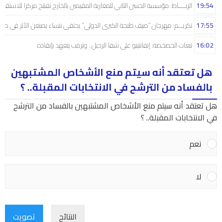
19:54
الربـــــاط: مؤسسة الحسن الثاني للمغاربة المقيمين بالخارج تفتتح مركزا للاستقبال
17:55
تكريـــم: مهرجان “صيف طنجة الكبرى الدولي” يحتفي بنساء يصنعن الأثر في صم
16:02
تبعات الخصخصة: إنفانتينو على شفا الرحيل.. وترمب يتعهد بإنقاذه
هل تعتقد أنه سيتم منع الأشخاص المشتبهين
بالفساد من الترشح في الانتخابات المقبلة.. ؟
هل تعتقد أنه سيتم منع الأشخاص المشتبهين بالفساد من الترشح
في الانتخابات المقبلة.. ؟
نعم
لا
النتائج
تصويت