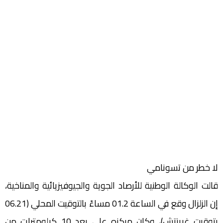
لا خطر من تسونامي
قالت الوكالة الوطنية للأرصاد الجوية والجيوفيزيائية والمناخية،
إن الزلزال وقع في الساعة 01.2 مساءً بالتوقيت المحلي (06.21
بتوقيت غرينتش)، وكان مركزه على بعد 10 كيلومترات من