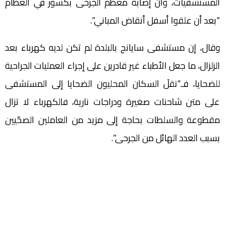
المستشفيات، وأن إصابة معظم الجرحى بكسور في العظام
“بعد أن علقوا أسفل أنقاض المباني”.
وقال، إن مستشفى سايانج بالبلدة لم تكن لديه كهرباء بعد
الزلزال، ما جعل الأطباء غير قادرين على إجراء العمليات الجراحية
للضحايا، فـ”نقلَ السكان المحليون الضحايا إلى المستشفى
على متن شاحنات صغيرة ودراجات نارية، فالكهرباء لا تزال
مقطوعة والسلطات بحاجة إلى مزيد من العاملين الصحّيين
بسبب العدد الهائل من الجرحى”.