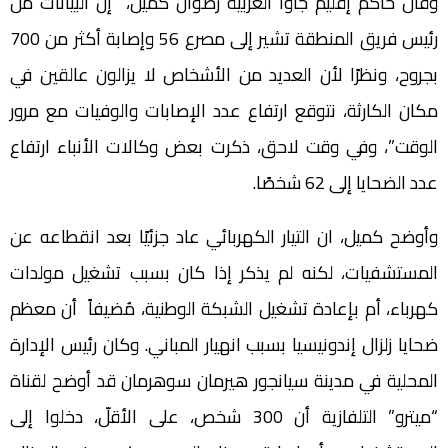
وقال حاكم إقليم جاوا الغربية رضوان كميل، “إن البيانات من
رئيس فريق المنطقة تشير إلى مصرع 56 وإصابة أكثر من 700
بجروح، ونظرًا لأن العديد من الأشخاص لا يزالون عالقين في
مكان الكارثة، نتوقع ارتفاع عدد الإصابات والوفيات مع مرور
الوقت”، وفي وقت لاحق، ذكرت بعض وكالات الأنباء ارتفاع
عدد الضحايا إلى 62 شخصًا.
وأوضح كميل، ان التيار الكهربائي عاد جزئيًا بعد انقطاعه عن
المستشفيات، لكنه لم يذكر إذا كان بسبب تشغيل مولدات
كهرباء، أم بإعادة تشغيل الشبكة الوطنية، مُضيفاً أن معظم
ضحايا زلزال إندونيسيا بسبب انهيار المباني. وكان رئيس الإدارة
المحلية في مدينة سيانجور هيرمان سوهرمان قد أوضح لقناة
“ميترو” التلفازية أن 300 شخص، على الأقلّ، دخلوا إلى