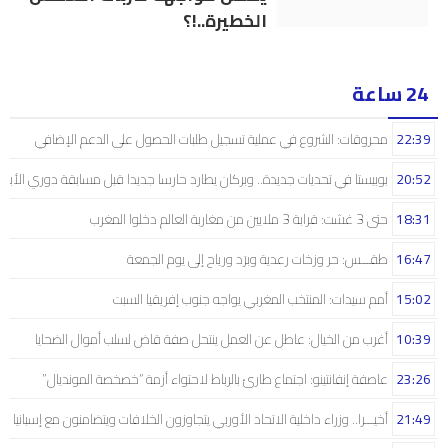
الخطيرة..!؟
24 ساعة
22:39
محروقات: الشروع في عملية تسجيل طلبات الحصول على الدعم الإضافي
20:52
بوبيستا في تحديات جديدة.. وبركان يطارد حارسا جديدا قبل مسابقة دوري الأبط
18:31
حتى 3 غشت: قرابة 3 ملايين من مغاربة العالم دخلوا المغرب
16:47
طقـــس: حر وزخات رعدية وبرَد ورياح إلى يوم الجمعة
15:02
أمم سيدات: المنتخب المغربي يواجه جنوب إفريقيا السبت
10:39
أغرب من الخيال: عاطل عن العمل ينتحل صفة قاض لسلب أموال الضحايا
23:26
عاصفة إنفانتينو: اجتماع طارئ بالرباط لاحتواء أزمة “خصخصة المونديال”
21:49
أخيـــرا.. وزراء داخلية الاتحاد الأوربي يتجاوزون الخلافات ويتضامنون مع إسبانيا