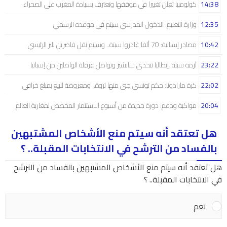
14:38
كولومبيا تعلن تغييرا في موقفها وتعترف بسيادة المغرب على الصحراء
12:35
وزارة التعليم: الدخول المدرسي سیتم في موعده الرسمي
10:42
مصادر إسبانية: 70 ألفا غادروا سبتة.. وسيتم نقل قاصرين للبر الرئيسي
23:22
أزمة سبتة: إيطاليا تتحدى سانشيز وتواصل عرقلة الواصلين من إسبانيا
22:02
كرة مارادونا: حكم تونسي جنى منها ثروة.. ومعروضة للبيع بمبلغ خرافي
20:04
مواكبة ودعم: دورة جديدة من أسبوع الاستثمار المخصص لمغاربة العالم
هل تعتقد أنه سيتم منع الأشخاص المشتبهين
بالفساد من الترشح في الانتخابات المقبلة.. ؟
هل تعتقد أنه سيتم منع الأشخاص المشتبهين بالفساد من الترشح
في الانتخابات المقبلة.. ؟
نعم