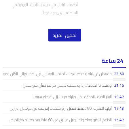
أضعف البلدان في مبيعات الجرائد الورقية في
المنطقة التي يوجد فيها.
تحميل المزيد
24 ساعة
23:50
مقعدان في ليلة واحدة: سيدات المنتخب المغربي في نصف نهائي الكان ومونديال
21:16
وصفته بـ”الكاذبة”.. إدارة سجنية تدحض مزاعم بشأن منع سجين
19:42
ألغاز الصيف المُحيّرة.. من مباراة فرنسا إلى اقتحام سبتة..!
17:43
أولها المغرب: 90 دقيقة تفصل أربع منتخبات إفريقية عن مونديال البرازيل
15:42
الداعم الأكبر: وفاة والد ليونيل ميسي عن 68 عاما بعد معاناة مع المرض