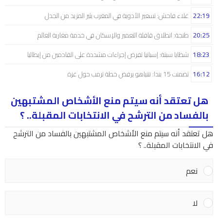
22:19
غلاء فاحش: تسعير الأدوية في المغرب يثير المزيد من الجدل
20:25
طنجة: انطلاق قافلة التعمير والإسكان في خدمة مغاربة العالم
18:23
شظايا سبتة: إسبانيا تفرض إجراءات مشددة على القادمين من إيطاليا
16:12
تضمنت 15 بندا: نتنياهو يرفض خطة ترمب حول غزة
هل تعتقد أنه سيتم منع الأشخاص المشتبهين
بالفساد من الترشح في الانتخابات المقبلة.. ؟
هل تعتقد أنه سيتم منع الأشخاص المشتبهين بالفساد من الترشح
في الانتخابات المقبلة.. ؟
نعم
لا