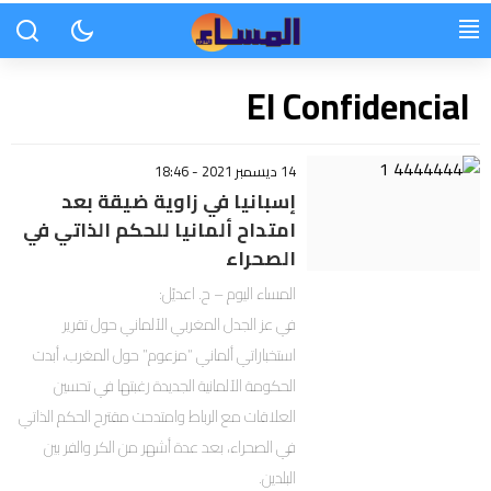
El Confidencial
14 ديسمبر 2021 - 18:46
إسبانيا في زاوية ضيقة بعد
امتداح ألمانيا للحكم الذاتي في
الصحراء
المساء اليوم – ح. اعديّل:
في عز الجدل المغربي الألماني حول تقرير
استخباراتي ألماني “مزعوم” حول المغرب، أبدت
الحكومة الألمانية الجديدة رغبتها في تحسين
العلاقات مع الرباط وامتدحت مقترح الحكم الذاتي
في الصحراء، بعد عدة أشهر من الكر والفر بين
البلدين.