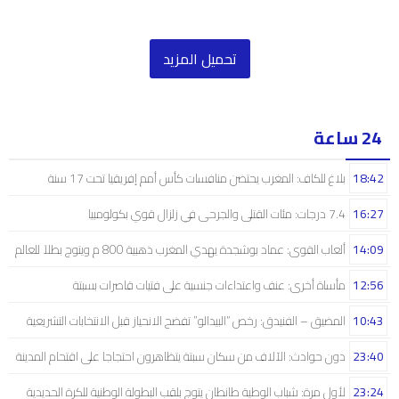
تحميل المزيد
24 ساعة
18:42
بلاغ للكاف: المغرب يحتضن منافسات كأس أمم إفريقيا تحت 17 سنة
16:27
7.4 درجات: مئات القتلى والجرحى في زلزال قوي بكولومبيا
14:09
ألعاب القوى: عماد بوشجدة يهدي المغرب ذهبية 800 م ويتوج بطلاً للعالم
12:56
مأساة أخرى: عنف واعتداءات جنسية على فتيات قاصرات بسبتة
10:43
المضيق – الفنيدق: رخص “البيدالو” تفضح الانحياز قبل الانتخابات التشريعية
23:40
دون حوادث: الآلاف من سكان سبتة يتظاهرون احتجاجا على اقتحام المدينة
23:24
لأول مرة: شباب الوطية طانطان يتوج بلقب البطولة الوطنية للكرة الحديدية