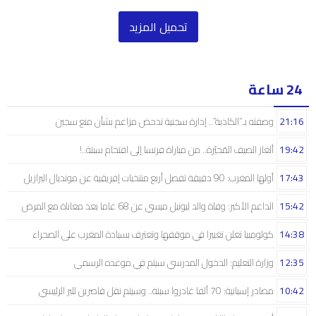
تحميل المزيد
24 ساعة
21:16
وصفته بـ”الكاذبة”.. إدارة سجنية تدحض مزاعم بشأن منع سجين
19:42
ألغاز الصيف المُحيّرة.. من مباراة فرنسا إلى اقتحام سبتة..!
17:43
أولها المغرب: 90 دقيقة تفصل أربع منتخبات إفريقية عن مونديال البرازيل
15:42
الداعم الأكبر: وفاة والد ليونيل ميسي عن 68 عاما بعد معاناة مع المرض
14:38
كولومبيا تعلن تغييرا في موقفها وتعترف بسيادة المغرب على الصحراء
12:35
وزارة التعليم: الدخول المدرسي سیتم في موعده الرسمي
10:42
مصادر إسبانية: 70 ألفا غادروا سبتة.. وسيتم نقل قاصرين للبر الرئيسي