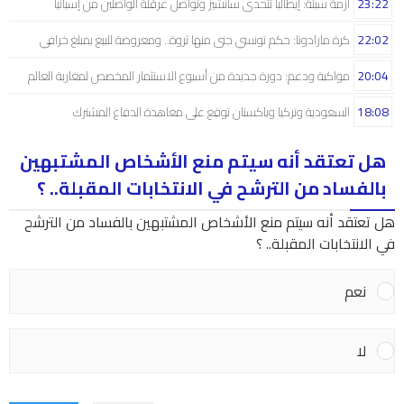
23:22
أزمة سبتة: إيطاليا تتحدى سانشيز وتواصل عرقلة الواصلين من إسبانيا
22:02
كرة مارادونا: حكم تونسي جنى منها ثروة.. ومعروضة للبيع بمبلغ خرافي
20:04
مواكبة ودعم: دورة جديدة من أسبوع الاستثمار المخصص لمغاربة العالم
18:08
السعودية وتركيا وباكستان توقع على معاهدة الدفاع المشترك
هل تعتقد أنه سيتم منع الأشخاص المشتبهين
بالفساد من الترشح في الانتخابات المقبلة.. ؟
هل تعتقد أنه سيتم منع الأشخاص المشتبهين بالفساد من الترشح
في الانتخابات المقبلة.. ؟
نعم
لا