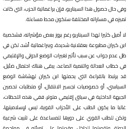
وفي حال حصول هذا السيناريو، فإن براغماتية الحزب، التي كانت
تميزه في مساراته المختلفة ستكون محط مساءلة.
لا أميل كثيرا لهذا السيناريو رغم بروز بعض مؤشراته، فشخصية
ابن كيران مطبوعة بعقلانية شديدة، وببراغماتية أشد، لكن في
ظل عدم جواب عن سبب تأثير تغيرات الوضع الدولي والإقليمي
في خطاب العدالة والتنمية الصاعد، يبقى هناك احتمال ضئيل،
قد يرتبط بالقراءة التي يحملها ابن كيران لهشاشة الوضع
السياسي، أو خصوصيات تجسير الانتقال، أو متطلبات تحصين
الجبهة الداخلية في سياق إقليمي متوتر، ففي هذه اللحظات،
غالبا ما يكون الطلب على الأحزاب القوية، ليس لإسلاميتها،
ولكن للطلب القوي على دورها للمساعدة على تثبيت شرعية
الدولة، وتقويتها للداخل، وقدرتها على تعبئته في مواجهة