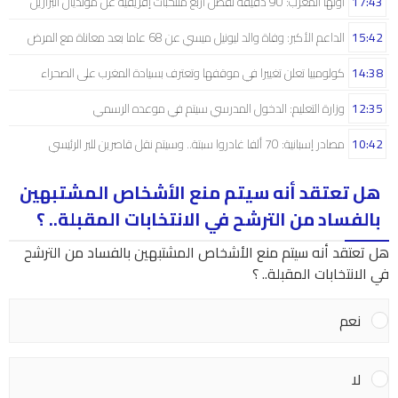
17:43
أولها المغرب: 90 دقيقة تفصل أربع منتخبات إفريقية عن مونديال البرازيل
15:42
الداعم الأكبر: وفاة والد ليونيل ميسي عن 68 عاما بعد معاناة مع المرض
14:38
كولومبيا تعلن تغييرا في موقفها وتعترف بسيادة المغرب على الصحراء
12:35
وزارة التعليم: الدخول المدرسي سیتم في موعده الرسمي
10:42
مصادر إسبانية: 70 ألفا غادروا سبتة.. وسيتم نقل قاصرين للبر الرئيسي
هل تعتقد أنه سيتم منع الأشخاص المشتبهين
بالفساد من الترشح في الانتخابات المقبلة.. ؟
هل تعتقد أنه سيتم منع الأشخاص المشتبهين بالفساد من الترشح
في الانتخابات المقبلة.. ؟
نعم
لا