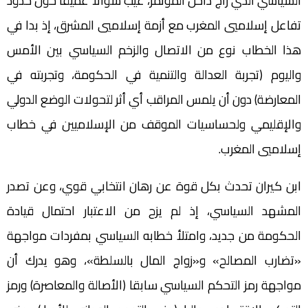
السياسي الذي راج داخل المؤتمر، غيب سؤالا عميقا حول حدود
تفاعل إسلاميي المغرب مع أزمة إسلاميي المشرق، إذ بدا في
هذا الخطاب نوع من الاتصال والزخم السياسي بين الأمس
واليوم (تجربة العدالة والتنمية في الحكومة، وتجربته في
المعارضة) دون أن يلمس المراقب أي أثر لتحولات الوضع الدولي
والإقليمي ولحساسيات الموقف من الإسلاميين في خطاب
إسلاميي المغرب.
ابن كيران تحدث بكل قوة عن رهان انتخابي قوي، وعن تصدر
المشهد السياسي، إذ لم يزح من الاعتبار احتمال قيادة
الحكومة من جديد، وامتلأ خطابه السياسي بمفردات مواجهة
«تضارب المصالح» و«زواج المال بالسلطة»، وهو يدرك أن
مواجهة رمز التحكم السياسي سابقا (الأصالة والمعاصرة) ورمز