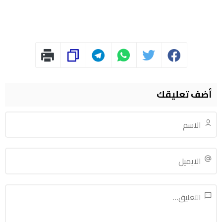
أضف تعليقك