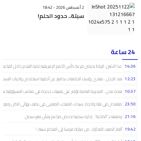
2 أغسطس 2026 - 18:42
سبتة.. حدود الحلم!
24 ساعة
14:36
غدا الاثنين: الرباط تحتضن قرعة كأس الأمم الإفريقية لكرة القدم داخل القاعة
12:23
بعد الجدل.. منتدى رؤساء الجامعات يدافع عن أحقية استخلاص واجبات التسجيل 
10:37
بعدة مدن.. المديرية العامة تؤشر على تعيينات جديدة في مناصب المسؤولية بمص
23:50
مقعدان في ليلة واحدة: سيدات المنتخب المغربي في نصف نهائي الكان ومونديال
21:16
وصفته بـ”الكاذبة”.. إدارة سجنية تدحض مزاعم بشأن منع سجين
19:42
ألغاز الصيف المُحيّرة.. من مباراة فرنسا إلى اقتحام سبتة..!