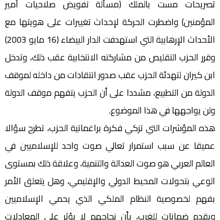
تصريحات مست بالملك (مسألة تفويض صلاحيات أمير
المؤمنين) واضطرت الحركة لإحداث تغييرات على هويتها مع
الأحداث الإرهابية التي استهدفت الدار البيضاء (16 مايو 2003)
وقرر الحزب التقليص من مشاركته الانتخابية عقب ذلك، وتدخل
ابن كيران لتهدئة الحزب عقب صدور انتقادات من داخله لموقف
الدولة من التطبيع، مشددا على أن الحزب يتفهم موقف الدولة
ولن يواجهها في هذا الموضوع.
هذه المؤشرات التي تزكي فكرة براغماتية الحزب، تطرح سؤالا
عميقا عن سبب استمرار تعالي صوت واحد للإسلاميين في
العالم العربي هو صوت العدالة والتنمية، وعلاقة ذلك بمستوى
الوعي بتحولات المحيط الدولي والإقليمي، وهل يتعلق الأمر
بفهم لخصوصية النظام الملكي الذي يحمي الإسلاميين
ويقدم ضمانات للغرب، بأن نجاحهم لا يؤثر على المعادلات