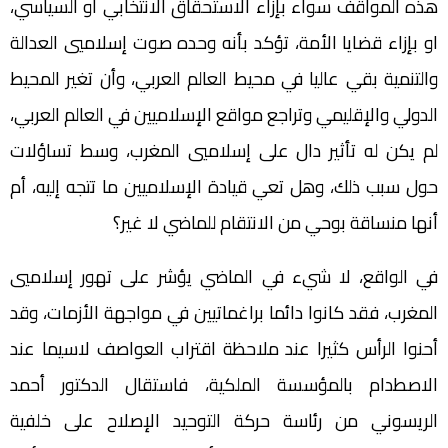
هذه المواقف سواء بإزاء الاستحقاق الانتخابي أو السياسي،
او بإزاء قضايا الأمة، تؤكد بأنه وحده صوت إسلاميي العدالة
والتنمية بقي عاليا في محيط العالم العربي، وأن تغير المحيط
الدولي والإقليمي وتراجع مواقع الإسلاميين في العالم العربي،
لم يكن له تأثير دال على إسلاميي المغرب، وسط تساؤلات
حول سبب ذلك، وهل تعي قيادة الإسلاميين ما تتجه إليه، أم
أنها منساقة بوحي من الانتقام للماضي لا غير؟
في الواقع، لا شيء في الماضي يؤشر على تهور إسلاميي
المغرب، فقد كانوا دائما براغماتيين في مواجهة الأزمات، وقد
أحنوا الرأس كثيرا عند ملاحظة اقتراب العواصف لاسيما عند
الاصطدام بالمؤسسة الملكية، فاستقال الدكتور أحمد
الريسوني من رئاسة حركة التوحيد الإصلاح على خلفية