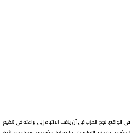
في الواقع، نجح الحزب في أن يلفت الانتباه إلى براعته في تنظيم
المؤتمر، وقوته التواصلية، وانضباط مؤتمريه وقواعده لأطر