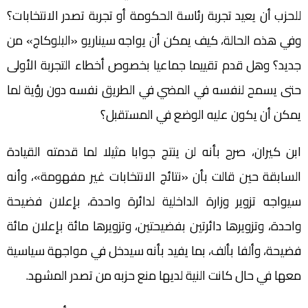
للحزب أن يعيد تجربة رئاسة الحكومة أو تجربة تصدر الانتخابات؟
وفي هذه الحالة، كيف يمكن أن يواجه سيناريو «البلوكاج» من
جديد؟ وهل قدم تقييما جماعيا بخصوص أخطاء التجربة الأولى
حتى يسمح لنفسه في المضي في الطريق نفسه دون رؤية لما
يمكن أن يكون عليه الوضع في المستقبل؟
ابن كيران، صرح بأنه لن ينتج جوابا مثيلا لما قدمته القيادة
السابقة حين قالت بأن «نتائج الانتخابات غير مفهومة»، وأنه
سيواجه تزوير وزارة الداخلية لدائرة واحدة، بإعلان فضيحة
واحدة، وتزويرها دائرتين بفضيحتين، وتزويرها مائة بإعلان مائة
فضيحة، وألفا بألف، بما يفيد بأنه سيدخل في مواجهة سياسية
معها في حال كانت النية لديها منع حزبه من تصدر المشهد.